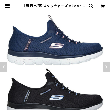
【当日出荷】スケッチャーズ skecher
s スニーカー レディース 150199 ス
リップインズ ウォータープルーフ：サ
ミッツ - ベスト チョイス SLIP-INS
WATERPROOF SUMMITS-BES
T CHOICE | 長靴・サンダルのカサ
ブロウ