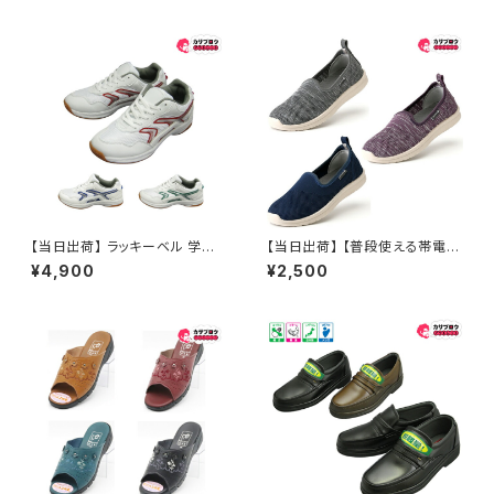
【当日出荷】 ラッキーベル 学生
【当日出荷】 【普段使える帯電防
内履き 体育館履き アクト801
止シューズ】 静電気防止スニー
¥4,900
¥2,500
スニーカー ローカット メンズ レ
カー 作業靴 レディース 丸五 ヤ
ディース 軽量 通学靴 学生靴 ス
ンミミ 290
ポーツ 体育 通気性 メッシュ 幅
広 おすすめ