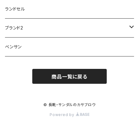
スリップ防止
20200701nmensand
フォーマル/ビジネス/通学靴
婦人
雨具
ランドセル
moz
プチプリンセス
ソファ sofa
冷え性
傘
20200721nwsand
軽量
ブランド2
Field tex
ミクニ
ウィルソン Wilson
20190702caq
夏特集
ノースフェイス
ベンサン
イチマツ
ミレディ Milady
ダイヤルDRIVE
その他
20190310nwaso
10%OFFラス市
IFME
マドラス
ザノースフェイス THE NORTH FACE
商品一覧に戻る
Kiyomo Asmo
20200723nmsand
スニーカー
丸五
オクムラ
mercury
20190303nrain
ベビー靴
© 長靴・サンダルのカサブロウ
ナイキ NIKE
Powered by
アサヒ asahi
20190228nkutu
親子コーデ
カジメイク