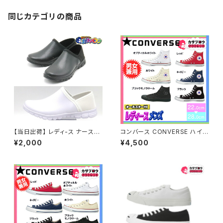
OF SUMMITS-BEST CHOIC
E
同じカテゴリの商品
【当日出荷】 レディ-ス ナースシ
コンバース CONVERSE ハイカ
ューズ スリッポン8105 ＯＰＴＩ
ット オールスター ALLSTAR レ
¥2,000
¥4,500
ＯＮ オフィスサンダル オフィス
ディース スニーカー カジュアル
シューズ コンフォート オシャレ
おしゃれ 靴 シューズ おすすめ
おすすめ