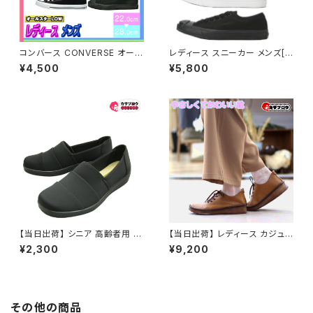
コンバース CONVERSE オール
レディース スニーカー メンズ[コ
スター ローカット ALLSTAR L
ンバース] CONVERSE ジャッ
¥4,500
¥5,800
OW レディース スニーカー カ
クパーセル
ジュアル おしゃれ 靴 シューズ
おすすめ
【当日出荷】 シニア 高齢者用 老
【当日出荷】 レディース カジュア
人 靴 ウォーキングシューズ Kiy
ル スニーカー レディーススニー
¥2,300
¥9,200
omo Asmo レディース コンフ
カー 日本製 テニスレディース s
ォートシューズ シンプル 無地 K.
ofa tennis インソール おしゃ
A 超軽量 カジュアルシューズ ミ
れ かわいい 靴 女性用 外反母
セス ファッション おしゃれ ロー
趾 おすすめ
ヒール おすすめ 昭和レトロ ロ
その他の商品
ングセラー 定番品