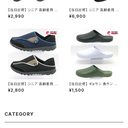
【当日出荷】 シニア 高齢者用 老
【当日出荷】 シニア 高齢者用 靴
人 靴 レディースつっかけ サン
介護シューズ 介護用品 ウォーキ
¥2,990
¥6,900
ダルネウシ NEUSHI 2565 人
ングシューズ カジュアルシュー
気 定番 オシャレ おすすめ 昭和
ズ メンズ 紳士 ミクニ 3602 幅
レトロ ロングセラー 定番品
広 日本製 おすすめ 父の日プレ
ゼント 昭和レトロ ロングセラー
定番品
【当日出荷】 シニア 高齢者用 老
【当日出荷】 ギョサン 魚サン メ
人 靴 ウォーキングシューズ メン
ンズ サンダル パール PEARL ク
¥2,800
¥1,500
ズ 介護スニーカー M-THREE
ロッグ 375 フリーサイズ人気
2076人気 定番 オシャレ おす
定番 オシャレ おすすめ
すめ 父の日プレゼント
CATEGORY