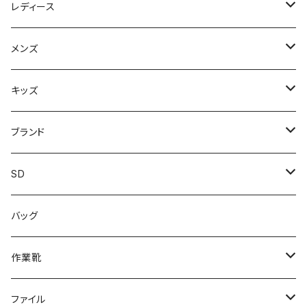
レディース
スニーカー
メンズ
上履き/スリッパ
サンダル・スリッパ
キッズ
レインシューズ
メンズ\レインシューズ
スニーカー
ブランド
カジュアル
スニーカー
レインシューズ
ブランド1
SD
サンダル/クロッグ
アディダス adidas
作業靴
上履き/スリッパ
カジュアル
ブランド3
エムディ企画
バッグ
ブーツ
アシックス asics
サンダル/クロッグ
ヨネックス YONEX
フォーマル/ビジネス/通学靴
カジュアル
フォーマル
アディダス
作業靴
スニーカー
BCR
日進ゴム
学生靴
スニーカー
レインシューズ
アウトドア/トレッキング
ブランド2
足袋
ファイル