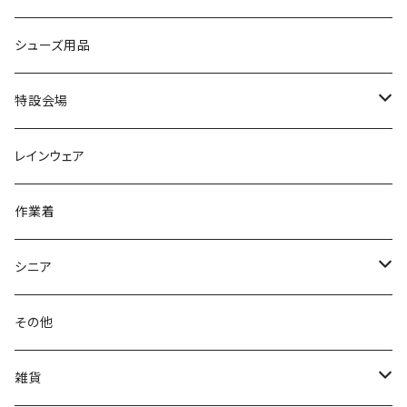
カジュアルシューズ
EVARON
弘進ゴム
オフィスサンダル
サンダル/クロッグ
スミクラ
作業靴
上履き/スリッパ
アシックス
ナースシューズ
20190123nsnk
シューズ用品
パンプス
アーノルドパーマー
力王
ビジネスシューズ
ブーツ
コンバース CONVERSE
疲れにくいクッション性能
フォーマル/ビジネス/通学靴
スケッチャーズ
20190211nattack
特設会場
OPTION GEAR
リゲッタ Re：getA
カジュアルシューズ
ハルタ HARUTA
脱ぎ履き簡単
学生靴
アウトドア/トレッキング
20200114ncv
悩み解決
レインウェア
アキレス Achilles
フルール
クラークス Clarks
針刺し防止
ビジネスシューズ
膝・腰痛
スポーツ
20191223nrain
レインアイテム
作業着
GIRARE
パンジー Pansy
クノ
ムレ防止
防水シューズ
暑い、足汗、ムレ対策
レインブーツ
20190106nattack
レインブーツ
シニア
GLOBAL CLUB
第一ゴム
チャーミング Charming
サンダルタイプ
オフィスサンダル
ニオイ、菌
防水シューズ
20190223nkutu
アウトドア・トレッキング
カジュアル
その他
M-THREE
ワイルドツリー WILD TREE
ネウシ NEUSHI
外反母趾
レインウェア・アイテム
カジュアルシューズ
20190501nnf
動画でご紹介
紳士
雑貨
Penny Lane
ユアーズアーミーワールド
トパーズ TOPAZ