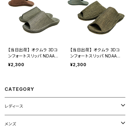
【当日出荷】 オクムラ 3Dコ
【当日出荷】 オクムラ 3Dコ
ンフォートスリッパ NDAA7
ンフォートスリッパ NDAA7
900 スリッパルームシュー
901 スリッパルームシュー
¥2,300
¥2,300
ズ 来客用 健康 部屋履き お
ズ 来客用 健康 部屋履き お
しゃれ インテリア雑貨 レデ
しゃれ インテリア雑貨 レデ
ィース 前あき おすすめ
ィース メンズ 前あき おすす
め
CATEGORY
レディース
スニーカー
メンズ