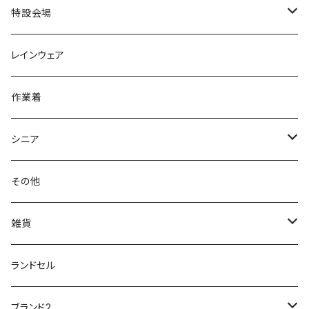
力王
ビジネスシューズ
ブーツ
コンバース CONVERSE
疲れにくいクッション性能
フォーマル/ビジネス/通学靴
スケッチャーズ
20190211nattack
特設会場
OPTION GEAR
リゲッタ Re：getA
カジュアルシューズ
ハルタ HARUTA
脱ぎ履き簡単
学生靴
アウトドア/トレッキング
20200114ncv
悩み解決
レインウェア
アキレス Achilles
フルール
クラークス Clarks
針刺し防止
ビジネスシューズ
膝・腰痛
スポーツ
20191223nrain
レインアイテム
作業着
GIRARE
パンジー Pansy
クノ
ムレ防止
防水シューズ
暑い、足汗、ムレ対策
レインブーツ
20190106nattack
レインブーツ
シニア
GLOBAL CLUB
第一ゴム
チャーミング Charming
サンダルタイプ
オフィスサンダル
ニオイ、菌
防水シューズ
20190223nkutu
アウトドア・トレッキング
カジュアル
その他
M-THREE
ワイルドツリー WILD TREE
ネウシ NEUSHI
外反母趾
レインウェア・アイテム
カジュアルシューズ
20190501nnf
動画でご紹介
紳士
雑貨
Penny Lane
ユアーズアーミーワールド
トパーズ TOPAZ
スリップ防止
20200701nmensand
フォーマル/ビジネス/通学靴
婦人
雨具
ランドセル
moz
プチプリンセス
ソファ sofa
冷え性
傘
20200721nwsand
軽量
ブランド2