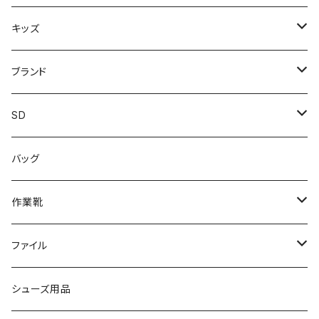
上履き/スリッパ
サンダル・スリッパ
キッズ
レインシューズ
メンズ\レインシューズ
スニーカー
ブランド
カジュアル
スニーカー
レインシューズ
ブランド1
SD
サンダル/クロッグ
アディダス adidas
作業靴
上履き/スリッパ
カジュアル
ブランド3
エムディ企画
バッグ
ブーツ
アシックス asics
サンダル/クロッグ
ヨネックス YONEX
フォーマル/ビジネス/通学靴
カジュアル
フォーマル
アディダス
作業靴
スニーカー
BCR
日進ゴム
学生靴
スニーカー
レインシューズ
アウトドア/トレッキング
ブランド2
足袋
ファイル
カジュアルシューズ
EVARON
弘進ゴム
オフィスサンダル
サンダル/クロッグ
スミクラ
作業靴
上履き/スリッパ
アシックス
ナースシューズ
20190123nsnk
シューズ用品
パンプス
アーノルドパーマー