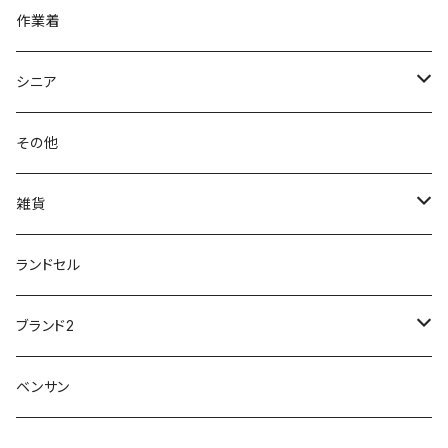
クラークス Clarks
針刺し防止
ビジネスシューズ
膝・腰痛
スポーツ
20191223nrain
レインアイテム
作業着
GIRARE
パンジー Pansy
クノ
ムレ防止
防水シューズ
暑い、足汗、ムレ対策
レインブーツ
20190106nattack
レインブーツ
シニア
GLOBAL CLUB
第一ゴム
チャーミング Charming
サンダルタイプ
オフィスサンダル
ニオイ、菌
防水シューズ
20190223nkutu
アウトドア・トレッキング
カジュアル
その他
M-THREE
ワイルドツリー WILD TREE
ネウシ NEUSHI
外反母趾
レインウェア・アイテム
カジュアルシューズ
20190501nnf
動画でご紹介
紳士
雑貨
Penny Lane
ユアーズアーミーワールド
トパーズ TOPAZ
スリップ防止
20200701nmensand
フォーマル/ビジネス/通学靴
婦人
雨具
ランドセル
moz
プチプリンセス
ソファ sofa
冷え性
傘
20200721nwsand
軽量
ブランド2
Field tex
ミクニ
ウィルソン Wilson
20190702caq
夏特集
ノースフェイス
ベンサン
イチマツ
ミレディ Milady
ダイヤルDRIVE
その他
20190310nwaso
10%OFFラス市