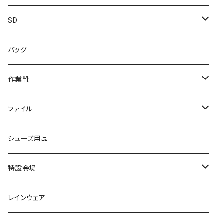
カジュアル
スニーカー
レインシューズ
ブランド1
SD
サンダル/クロッグ
アディダス adidas
作業靴
上履き/スリッパ
カジュアル
ブランド3
エムディ企画
バッグ
ブーツ
アシックス asics
サンダル/クロッグ
ヨネックス YONEX
フォーマル/ビジネス/通学靴
カジュアル
フォーマル
アディダス
作業靴
スニーカー
BCR
日進ゴム
学生靴
スニーカー
レインシューズ
アウトドア/トレッキング
ブランド2
足袋
ファイル
カジュアルシューズ
EVARON
弘進ゴム
オフィスサンダル
サンダル/クロッグ
スミクラ
作業靴
上履き/スリッパ
アシックス
ナースシューズ
20190123nsnk
シューズ用品
パンプス
アーノルドパーマー
力王
ビジネスシューズ
ブーツ
コンバース CONVERSE
疲れにくいクッション性能
フォーマル/ビジネス/通学靴
スケッチャーズ
20190211nattack
特設会場
OPTION GEAR
リゲッタ Re：getA
カジュアルシューズ
ハルタ HARUTA
脱ぎ履き簡単
学生靴
アウトドア/トレッキング
20200114ncv
悩み解決
レインウェア
アキレス Achilles
フルール