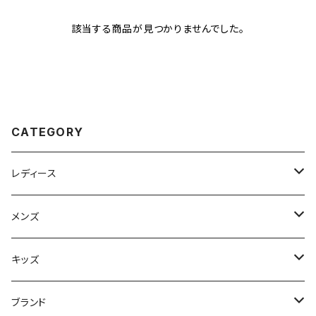
該当する商品が見つかりませんでした。
CATEGORY
レディース
スニーカー
メンズ
上履き/スリッパ
サンダル・スリッパ
キッズ
レインシューズ
メンズ\レインシューズ
スニーカー
ブランド