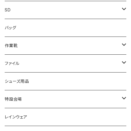
カジュアル
スニーカー
レインシューズ
ブランド1
SD
サンダル/クロッグ
アディダス adidas
作業靴
上履き/スリッパ
カジュアル
ブランド3
エムディ企画
バッグ
ブーツ
アシックス asics
サンダル/クロッグ
ヨネックス YONEX
フォーマル/ビジネス/通学靴
カジュアル
フォーマル
アディダス
作業靴
スニーカー
BCR
日進ゴム
学生靴
スニーカー
レインシューズ
アウトドア/トレッキング
ブランド2
足袋
ファイル
カジュアルシューズ
EVARON
弘進ゴム
オフィスサンダル
サンダル/クロッグ
スミクラ
作業靴
上履き/スリッパ
アシックス
ナースシューズ
20190123nsnk
シューズ用品
パンプス
アーノルドパーマー
力王
ビジネスシューズ
ブーツ
コンバース CONVERSE
疲れにくいクッション性能
フォーマル/ビジネス/通学靴
スケッチャーズ
20190211nattack
特設会場
OPTION GEAR
リゲッタ Re：getA
カジュアルシューズ
ハルタ HARUTA
脱ぎ履き簡単
学生靴
アウトドア/トレッキング
20200114ncv
悩み解決
レインウェア
アキレス Achilles
フルール
クラークス Clarks