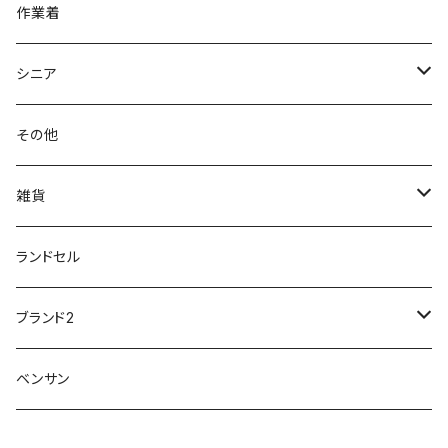
針刺し防止
ビジネスシューズ
膝・腰痛
スポーツ
20191223nrain
レインアイテム
作業着
GIRARE
パンジー Pansy
クノ
ムレ防止
防水シューズ
暑い、足汗、ムレ対策
レインブーツ
20190106nattack
レインブーツ
シニア
GLOBAL CLUB
第一ゴム
チャーミング Charming
サンダルタイプ
オフィスサンダル
ニオイ、菌
防水シューズ
20190223nkutu
アウトドア・トレッキング
カジュアル
その他
M-THREE
ワイルドツリー WILD TREE
ネウシ NEUSHI
外反母趾
レインウェア・アイテム
カジュアルシューズ
20190501nnf
動画でご紹介
紳士
雑貨
Penny Lane
ユアーズアーミーワールド
トパーズ TOPAZ
スリップ防止
20200701nmensand
フォーマル/ビジネス/通学靴
婦人
雨具
ランドセル
moz
プチプリンセス
ソファ sofa
冷え性
傘
20200721nwsand
軽量
ブランド2
Field tex
ミクニ
ウィルソン Wilson
20190702caq
夏特集
ノースフェイス
ベンサン
イチマツ
ミレディ Milady
ダイヤルDRIVE
その他
20190310nwaso
10%OFFラス市
IFME
マドラス