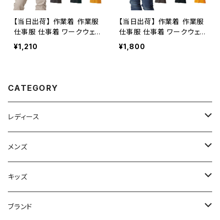
【当日出荷】 作業着 作業服
【当日出荷】 作業着 作業服
仕事服 仕事着 ワークウェ
仕事服 仕事着 ワークウェ
ア アタックベース 半袖ポロ
ア アタックベース 長袖ポロ
¥1,210
¥1,800
シャツ ネイビー 3700ー15
シャツ ネイビー 4700ー15
メンズ アウトドア 釣り 作業
メンズ アウトドア 釣り 作業
用 仕事
用 仕事
CATEGORY
レディース
スニーカー
メンズ
上履き/スリッパ
サンダル・スリッパ
キッズ
レインシューズ
メンズ\レインシューズ
スニーカー
ブランド