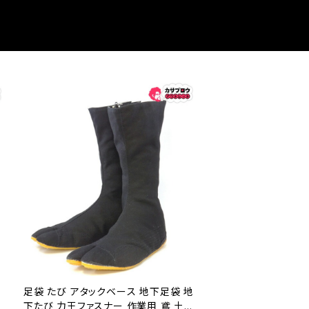
足袋 たび アタックベース 地下足袋 地
下たび 力王ファスナー 作業用 鳶 土木