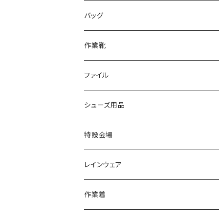
サンダル/クロッグ
アディダス adidas
作業靴
上履き/スリッパ
カジュアル
ブランド3
エムディ企画
バッグ
ブーツ
アシックス asics
サンダル/クロッグ
ヨネックス YONEX
フォーマル/ビジネス/通学靴
カジュアル
フォーマル
アディダス
作業靴
スニーカー
BCR
日進ゴム
学生靴
スニーカー
レインシューズ
アウトドア/トレッキング
ブランド2
足袋
ファイル
カジュアルシューズ
EVARON
弘進ゴム
オフィスサンダル
サンダル/クロッグ
スミクラ
作業靴
上履き/スリッパ
アシックス
ナースシューズ
20190123nsnk
シューズ用品
パンプス
アーノルドパーマー
力王
ビジネスシューズ
ブーツ
コンバース CONVERSE
疲れにくいクッション性能
フォーマル/ビジネス/通学靴
スケッチャーズ
20190211nattack
特設会場
OPTION GEAR
リゲッタ Re：getA
カジュアルシューズ
ハルタ HARUTA
脱ぎ履き簡単
学生靴
アウトドア/トレッキング
20200114ncv
悩み解決
レインウェア
アキレス Achilles
フルール
クラークス Clarks
針刺し防止
ビジネスシューズ
膝・腰痛
スポーツ
20191223nrain
レインアイテム
作業着
GIRARE
パンジー Pansy
クノ
ムレ防止
防水シューズ