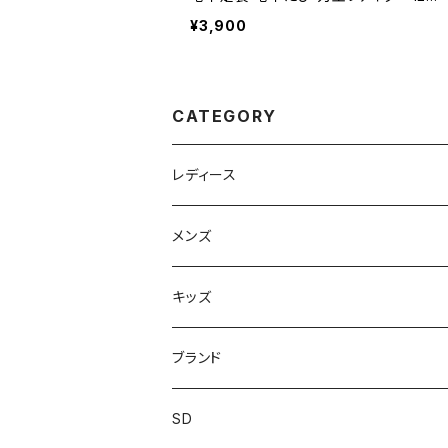
ハゼ 作業用 鳶 土木建築 メンズ
¥3,900
CATEGORY
レディース
スニーカー
メンズ
上履き/スリッパ
サンダル・スリッパ
キッズ
レインシューズ
メンズ\レインシューズ
スニーカー
ブランド
カジュアル
スニーカー
レインシューズ
ブランド1
SD