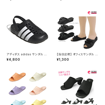
型 シーサン ゴム草履 ベンサン
サンダル ビジネススリッパ スー
おすすめ 日本製
ツ 社内履き かかとなし 黒 ブラ
ック
アディダス adidas サンダル A
【当日出荷】 オフィスサンダル レ
DILETTE CLOG 2.0 アディレ
ディース オフィスシューズ ビジ
¥4,800
¥1,300
ッタクロッグ JQ8058
ネスサンダル ビジネススリッパ
歩きやすい 痛くない 美脚 疲れ
ない 無地 おしゃれ ヒールスリッ
パ リボン 黒 ブラック G071022
10 フォーマル おすすめ