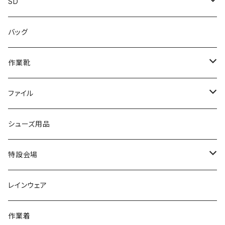
カジュアル
スニーカー
レインシューズ
ブランド1
SD
サンダル/クロッグ
アディダス adidas
作業靴
上履き/スリッパ
カジュアル
ブランド3
エムディ企画
バッグ
ブーツ
アシックス asics
サンダル/クロッグ
ヨネックス YONEX
フォーマル/ビジネス/通学靴
カジュアル
フォーマル
アディダス
作業靴
スニーカー
BCR
日進ゴム
学生靴
スニーカー
レインシューズ
アウトドア/トレッキング
ブランド2
足袋
ファイル
カジュアルシューズ
EVARON
弘進ゴム
オフィスサンダル
サンダル/クロッグ
スミクラ
作業靴
上履き/スリッパ
アシックス
ナースシューズ
20190123nsnk
シューズ用品
パンプス
アーノルドパーマー
力王
ビジネスシューズ
ブーツ
コンバース CONVERSE
疲れにくいクッション性能
フォーマル/ビジネス/通学靴
スケッチャーズ
20190211nattack
特設会場
OPTION GEAR
リゲッタ Re：getA
カジュアルシューズ
ハルタ HARUTA
脱ぎ履き簡単
学生靴
アウトドア/トレッキング
20200114ncv
悩み解決
レインウェア
アキレス Achilles
フルール
クラークス Clarks
針刺し防止
ビジネスシューズ
膝・腰痛
スポーツ
20191223nrain
レインアイテム
作業着