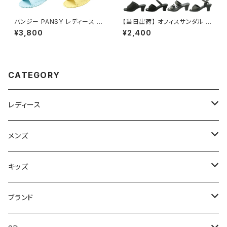
パンジー PANSY レディース ル
【当日出荷】 オフィスサンダル レ
ームシューズ スリッパ 9502
ディース Luciano Valentino
¥3,800
¥2,400
ルチアノバレンチノ 婦人オフィス
シューズ ビジネスサンダル ビジ
ネススリッパ 歩きやすい 痛くな
い 美脚 疲れない 無地 おしゃれ
おすすめ
CATEGORY
レディース
スニーカー
メンズ
上履き/スリッパ
サンダル・スリッパ
キッズ
レインシューズ
メンズ\レインシューズ
スニーカー
ブランド