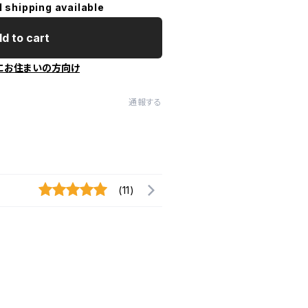
l shipping available
d to cart
にお住まいの方向け
通報する
(11)