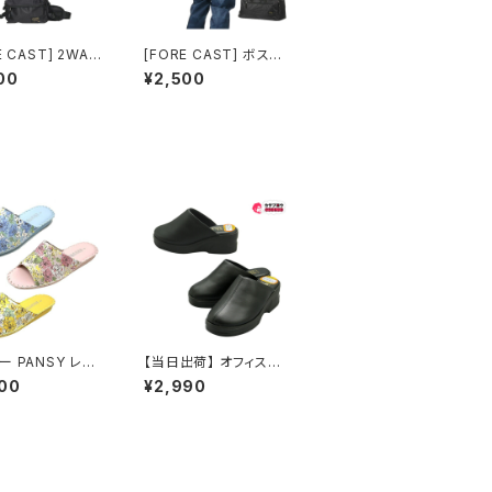
E CAST] 2WAY
[FORE CAST] ボスト
バッグ 2.5L 91
ンバッグ 45L 9107
00
¥2,500
ー PANSY レデ
【当日出荷】 オフィスサ
 ルームシューズ
ンダル レディース オフ
00
¥2,990
 8690
ィスシューズ ビジネス
サンダル ビジネススリッ
パ 歩きやすい 痛くない
美脚 疲れない 無地 お
しゃれ クロッグ スリッパ
7191 厚底 日本製 イチ