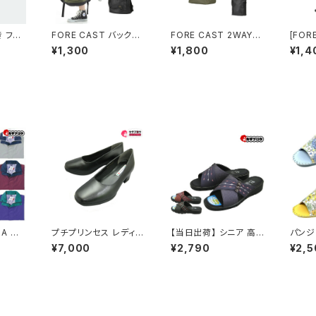
 フリ
FORE CAST バックパ
FORE CAST 2WAYト
[FOR
レディ
ック 22L 9102 おすす
ートバッグ 20L 9103
ウエスト
¥1,300
¥1,800
¥1,4
【05P0
め
おすすめ
04
9A ロ
プチプリンセス レディー
【当日出荷】 シニア 高
パンジ
 フィー
スパンプス pp59ー116
齢者用 老人 靴 NEUS
ィース
¥7,000
¥2,790
¥2,5
ツ 上下
0 本革 ローヒール 幅
HI レディース接触冷感
スリッパ
広 プレーン ビジネスシ
ヘップ ネウシ レディー
ューズ フォーマル 冠婚
ス 女性用 婦人 ヘップ
葬祭 おすすめ
つっかけ 日本製 軽量
外履き サンダル おすす
め 昭和レトロ ロングセ