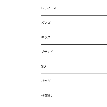
レディース
スニーカー
メンズ
上履き/スリッパ
サンダル・スリッパ
キッズ
レインシューズ
メンズ\レインシューズ
スニーカー
ブランド
カジュアル
スニーカー
レインシューズ
ブランド1
SD
サンダル/クロッグ
アディダス adidas
作業靴
上履き/スリッパ
カジュアル
ブランド3
エムディ企画
バッグ
ブーツ
アシックス asics
サンダル/クロッグ
ヨネックス YONEX
フォーマル/ビジネス/通学靴
カジュアル
フォーマル
アディダス
作業靴