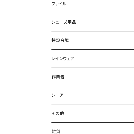
スニーカー
BCR
日進ゴム
学生靴
スニーカー
レインシューズ
アウトドア/トレッキング
ブランド2
足袋
ファイル
カジュアルシューズ
EVARON
弘進ゴム
オフィスサンダル
サンダル/クロッグ
スミクラ
作業靴
上履き/スリッパ
アシックス
ナースシューズ
20190123nsnk
シューズ用品
パンプス
アーノルドパーマー
力王
ビジネスシューズ
ブーツ
コンバース CONVERSE
疲れにくいクッション性能
フォーマル/ビジネス/通学靴
スケッチャーズ
20190211nattack
特設会場
OPTION GEAR
リゲッタ Re：getA
カジュアルシューズ
ハルタ HARUTA
脱ぎ履き簡単
学生靴
アウトドア/トレッキング
20200114ncv
悩み解決
レインウェア
アキレス Achilles
フルール
クラークス Clarks
針刺し防止
ビジネスシューズ
膝・腰痛
スポーツ
20191223nrain
レインアイテム
作業着
GIRARE
パンジー Pansy
クノ
ムレ防止
防水シューズ
暑い、足汗、ムレ対策
レインブーツ
20190106nattack
レインブーツ
シニア
GLOBAL CLUB
第一ゴム
チャーミング Charming
サンダルタイプ
オフィスサンダル
ニオイ、菌
防水シューズ
20190223nkutu
アウトドア・トレッキング
カジュアル
その他
M-THREE
ワイルドツリー WILD TREE
ネウシ NEUSHI
外反母趾
レインウェア・アイテム
カジュアルシューズ
20190501nnf
動画でご紹介
紳士
雑貨