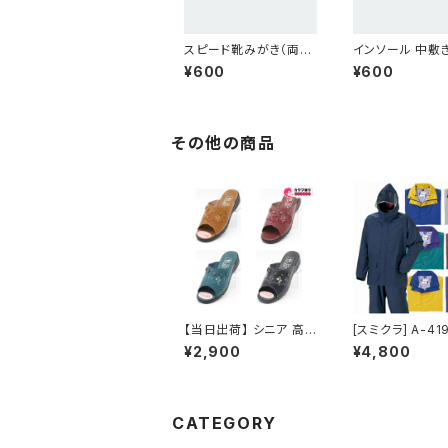
スピード靴みがき（両面
インソール 中敷き
使用）手の汚れない靴
ーサイズ メンズ 
¥600
¥600
みがき！携帯にも便利！
ース <br><br>
靴クリーナー 日本製 cl
3Dec16】
eaner
その他の商品
【当日出荷】 シニア 高
[スミクラ] A-41
齢者用 老人 靴 レディ
イヤルブルー EL
¥2,900
¥4,800
ースつっかけ サンダル
ルド レイン スー
ネウシ NEUSHI 2565
組
人気 定番 オシャレ お
すすめ 昭和レトロ ロン
グセラー 定番品
CATEGORY