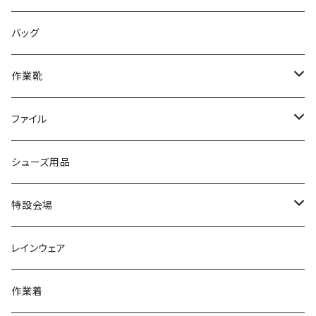
サンダル/クロッグ
アディダス adidas
作業靴
上履き/スリッパ
カジュアル
ブランド3
エムディ企画
バッグ
ブーツ
アシックス asics
サンダル/クロッグ
ヨネックス YONEX
フォーマル/ビジネス/通学靴
カジュアル
フォーマル
アディダス
作業靴
スニーカー
BCR
日進ゴム
学生靴
スニーカー
レインシューズ
アウトドア/トレッキング
ブランド2
足袋
ファイル
カジュアルシューズ
EVARON
弘進ゴム
オフィスサンダル
サンダル/クロッグ
スミクラ
作業靴
上履き/スリッパ
アシックス
ナースシューズ
20190123nsnk
シューズ用品
パンプス
アーノルドパーマー
力王
ビジネスシューズ
ブーツ
コンバース CONVERSE
疲れにくいクッション性能
フォーマル/ビジネス/通学靴
スケッチャーズ
20190211nattack
特設会場
OPTION GEAR
リゲッタ Re：getA
カジュアルシューズ
ハルタ HARUTA
脱ぎ履き簡単
学生靴
アウトドア/トレッキング
20200114ncv
悩み解決
レインウェア
アキレス Achilles
フルール
クラークス Clarks
針刺し防止
ビジネスシューズ
膝・腰痛
スポーツ
20191223nrain
レインアイテム
作業着
GIRARE
パンジー Pansy