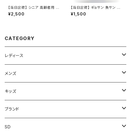
【当日出荷】 シニア 高齢者用 靴
【当日出荷】 ギョサン 魚サン メ
介護シューズ ギブス用 けが人
ンズ サンダル パール PEARL ク
¥2,500
¥1,500
用 黒 ブラック リハビリシューズ
ロスバンド 660 フリーサイズ人
介護用 サンダル 紳士 メンズ バ
気 定番 オシャレ おすすめ
ンデージ フィット Foot Form
おすすめ 父の日プレゼント
CATEGORY
レディース
スニーカー
メンズ
上履き/スリッパ
サンダル・スリッパ
キッズ
レインシューズ
メンズ\レインシューズ
スニーカー
ブランド
カジュアル
スニーカー
レインシューズ
ブランド1
SD