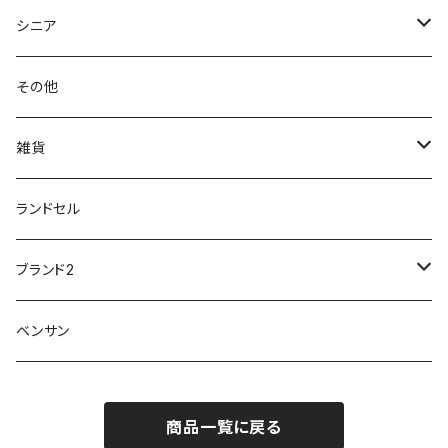
クノ
ムレ防止
防水シューズ
暑い、足汗、ムレ対策
レインブーツ
20190106nattack
レインブーツ
シニア
GLOBAL CLUB
第一ゴム
チャーミング Charming
サンダルタイプ
オフィスサンダル
ニオイ、菌
防水シューズ
20190223nkutu
アウトドア・トレッキング
カジュアル
その他
M-THREE
ワイルドツリー WILD TREE
ネウシ NEUSHI
外反母趾
レインウェア・アイテム
カジュアルシューズ
20190501nnf
動画でご紹介
紳士
雑貨
Penny Lane
ユアーズアーミーワールド
トパーズ TOPAZ
スリップ防止
20200701nmensand
フォーマル/ビジネス/通学靴
婦人
雨具
ランドセル
moz
プチプリンセス
ソファ sofa
冷え性
傘
20200721nwsand
軽量
ブランド2
Field tex
ミクニ
ウィルソン Wilson
20190702caq
夏特集
ノースフェイス
ベンサン
イチマツ
ミレディ Milady
ダイヤルDRIVE
その他
20190310nwaso
10%OFFラス市
IFME
マドラス
ザノースフェイス THE NORTH FACE
商品一覧に戻る