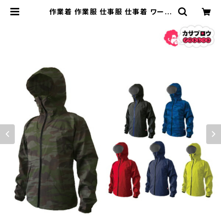
作業着 作業服 仕事服 仕事着 ワーク
ウェア カジメイク 防水ジャケット 75
70ストレッチシールドジャケット | 長
靴・サンダルのカサブロウ