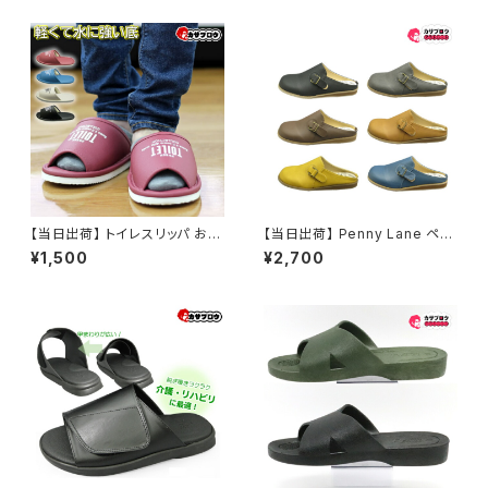
ンミミ 290
和装 婦人 室内 屋外兼用 浴衣
コーデ 夏祭り お祭り おすすめ
オシャレ
【当日出荷】 トイレスリッパ おし
【当日出荷】 Penny Lane ペニ
ゃれ ゆったり幅広 厚底EVA素
ーレイン レディースクロッグ m
¥1,500
¥2,700
材 前開き 洗える トイレ用品 お
x1196 サンダル レディース サ
すすめ
ボサンダル フラット ソフト中敷き
スリッパ コンフォート 女性 婦人
おすすめ