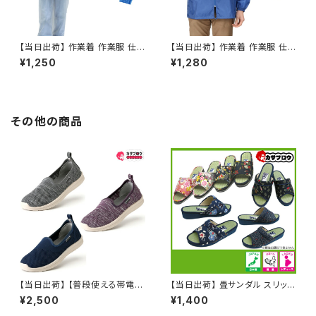
【当日出荷】 作業着 作業服 仕
【当日出荷】 作業着 作業服 仕
事服 仕事着 カジメイク KAJIM
事服 仕事着 カジメイク KAJIM
¥1,250
¥1,280
EIKU レインスーツ上下 1500
EIKU ヤッケ 2211 防風 前開き
雨具
その他の商品
【当日出荷】 【普段使える帯電防
【当日出荷】 畳サンダル スリッパ
止シューズ】 静電気防止スニー
草履 レディース 痛くない ぞうり
¥2,500
¥1,400
カー 作業靴 レディース 丸五 ヤ
祭り用品 浴衣 歩きやすい 和柄