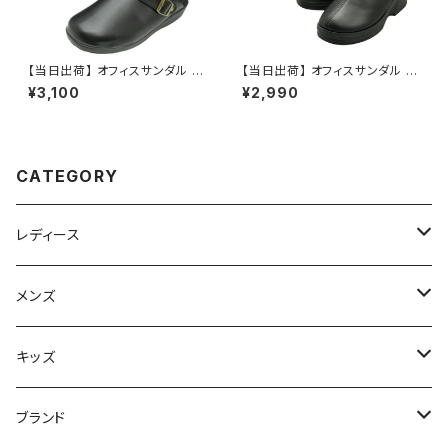
【当日出荷】 オフィスサンダル メ
【当日出荷】 オフィスサンダル レ
ンズ オフィスシューズ シューズ
ディース オフィスシューズ ビジ
¥3,100
¥2,990
クロッグ 暖か 発熱効果 ビジネ
ネスサンダル ビジネススリッパ
スサンダル ビジネススリッパ ス
歩きやすい 痛くない 美脚 疲れ
ーツ おしゃれ 社内履き かかと
ない 無地 おしゃれ クロッグ ス
なし 黒 ブラック イチマツ ICHI
リッパ 7191 厚底 日本製 イチマ
MATSU おすすめ
ツ ICHIMATSU おすすめ
CATEGORY
レディース
スニーカー
メンズ
上履き/スリッパ
サンダル・スリッパ
キッズ
レインシューズ
メンズ\レインシューズ
スニーカー
ブランド