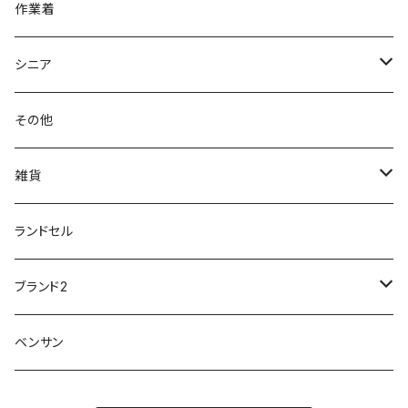
ビジネスシューズ
膝・腰痛
スポーツ
20191223nrain
レインアイテム
作業着
GIRARE
パンジー Pansy
クノ
ムレ防止
防水シューズ
暑い、足汗、ムレ対策
レインブーツ
20190106nattack
レインブーツ
シニア
GLOBAL CLUB
第一ゴム
チャーミング Charming
サンダルタイプ
オフィスサンダル
ニオイ、菌
防水シューズ
20190223nkutu
アウトドア・トレッキング
カジュアル
その他
M-THREE
ワイルドツリー WILD TREE
ネウシ NEUSHI
外反母趾
レインウェア・アイテム
カジュアルシューズ
20190501nnf
動画でご紹介
紳士
雑貨
Penny Lane
ユアーズアーミーワールド
トパーズ TOPAZ
スリップ防止
20200701nmensand
フォーマル/ビジネス/通学靴
婦人
雨具
ランドセル
moz
プチプリンセス
ソファ sofa
冷え性
傘
20200721nwsand
軽量
ブランド2
Field tex
ミクニ
ウィルソン Wilson
20190702caq
夏特集
ノースフェイス
ベンサン
イチマツ
ミレディ Milady
ダイヤルDRIVE
その他
20190310nwaso
10%OFFラス市
IFME
マドラス