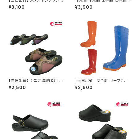
【当日出荷】 メンズ トングサンダ
作業着 作業服 仕事服 仕事着
ル ビーチサンダル polistas 24
ワークウェア カジメイク 防水ジ
¥3,100
¥3,900
356 日本製 おしゃれ おすすめ
ャケット 7570ストレッチシール
ドジャケット
【当日出荷】 シニア 高齢者用 老
【当日出荷】 安全靴 セーフティ
人 靴 レディースヘップ hi2110
ーシューズ 先芯 FUJITE 富士
¥2,500
¥2,600
レディース ヘップ サンダル つっ
手袋工業 8894 鉄芯耐油セフ
かけ 日本製 軽量 シンプル 外反
メイトセイバー
母趾 おすすめ 昭和レトロ ロン
グセラー 定番品