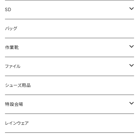
カジュアル
スニーカー
レインシューズ
ブランド1
SD
サンダル/クロッグ
アディダス adidas
作業靴
上履き/スリッパ
カジュアル
ブランド3
エムディ企画
バッグ
ブーツ
アシックス asics
サンダル/クロッグ
ヨネックス YONEX
フォーマル/ビジネス/通学靴
カジュアル
フォーマル
アディダス
作業靴
スニーカー
BCR
日進ゴム
学生靴
スニーカー
レインシューズ
アウトドア/トレッキング
ブランド2
足袋
ファイル
カジュアルシューズ
EVARON
弘進ゴム
オフィスサンダル
サンダル/クロッグ
スミクラ
作業靴
上履き/スリッパ
アシックス
ナースシューズ
20190123nsnk
シューズ用品
パンプス
アーノルドパーマー
力王
ビジネスシューズ
ブーツ
コンバース CONVERSE
疲れにくいクッション性能
フォーマル/ビジネス/通学靴
スケッチャーズ
20190211nattack
特設会場
OPTION GEAR
リゲッタ Re：getA
カジュアルシューズ
ハルタ HARUTA
脱ぎ履き簡単
学生靴
アウトドア/トレッキング
20200114ncv
悩み解決
レインウェア
アキレス Achilles
フルール
クラークス Clarks
針刺し防止