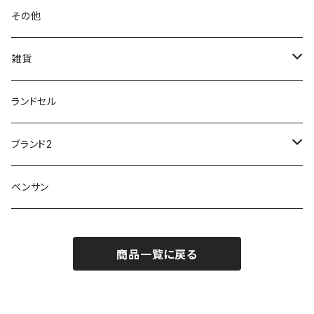
サンダルタイプ
オフィスサンダル
ニオイ、菌
防水シューズ
20190223nkutu
アウトドア・トレッキング
カジュアル
その他
M-THREE
ワイルドツリー WILD TREE
ネウシ NEUSHI
外反母趾
レインウェア・アイテム
カジュアルシューズ
20190501nnf
動画でご紹介
紳士
雑貨
Penny Lane
ユアーズアーミーワールド
トパーズ TOPAZ
スリップ防止
20200701nmensand
フォーマル/ビジネス/通学靴
婦人
雨具
ランドセル
moz
プチプリンセス
ソファ sofa
冷え性
傘
20200721nwsand
軽量
ブランド2
Field tex
ミクニ
ウィルソン Wilson
20190702caq
夏特集
ノースフェイス
ベンサン
イチマツ
ミレディ Milady
ダイヤルDRIVE
その他
20190310nwaso
10%OFFラス市
IFME
マドラス
ザノースフェイス THE NORTH FACE
商品一覧に戻る
Kiyomo Asmo
20200723nmsand
スニーカー
丸五
オクムラ
mercury