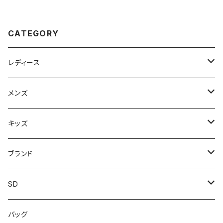
0 日本製 オシャレ おすすめ 昭
和装 婦人 室内 屋外兼用 浴衣
和レトロ ロングセラー 定番品
コーデ 夏祭り お祭り おすすめ
オシャレ
CATEGORY
レディース
スニーカー
メンズ
上履き/スリッパ
サンダル・スリッパ
キッズ
レインシューズ
メンズ\レインシューズ
スニーカー
ブランド
カジュアル
スニーカー
レインシューズ
ブランド1
SD
サンダル/クロッグ
アディダス adidas
作業靴
上履き/スリッパ
カジュアル
ブランド3
エムディ企画
バッグ