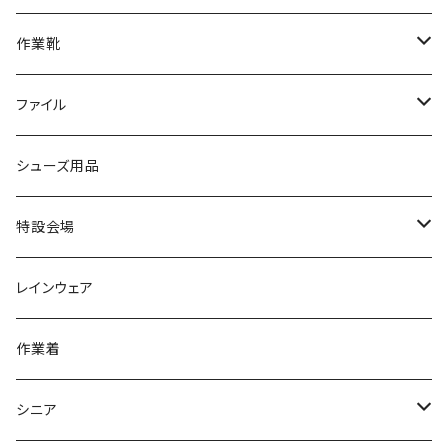
ブーツ
アシックス asics
サンダル/クロッグ
ヨネックス YONEX
フォーマル/ビジネス/通学靴
カジュアル
フォーマル
アディダス
作業靴
スニーカー
BCR
日進ゴム
学生靴
スニーカー
レインシューズ
アウトドア/トレッキング
ブランド2
足袋
ファイル
カジュアルシューズ
EVARON
弘進ゴム
オフィスサンダル
サンダル/クロッグ
スミクラ
作業靴
上履き/スリッパ
アシックス
ナースシューズ
20190123nsnk
シューズ用品
パンプス
アーノルドパーマー
力王
ビジネスシューズ
ブーツ
コンバース CONVERSE
疲れにくいクッション性能
フォーマル/ビジネス/通学靴
スケッチャーズ
20190211nattack
特設会場
OPTION GEAR
リゲッタ Re：getA
カジュアルシューズ
ハルタ HARUTA
脱ぎ履き簡単
学生靴
アウトドア/トレッキング
20200114ncv
悩み解決
レインウェア
アキレス Achilles
フルール
クラークス Clarks
針刺し防止
ビジネスシューズ
膝・腰痛
スポーツ
20191223nrain
レインアイテム
作業着
GIRARE
パンジー Pansy
クノ
ムレ防止
防水シューズ
暑い、足汗、ムレ対策
レインブーツ
20190106nattack
レインブーツ
シニア
GLOBAL CLUB
第一ゴム
チャーミング Charming