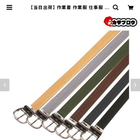
【当日出荷】 作業着 作業服 仕事服 仕
事着 ワークウェア アタックベース ナ
イロンベルト1穴 32ミリ幅 アウトドア
釣り 作業用 仕事 | 長靴・サンダルの
カサブロウ