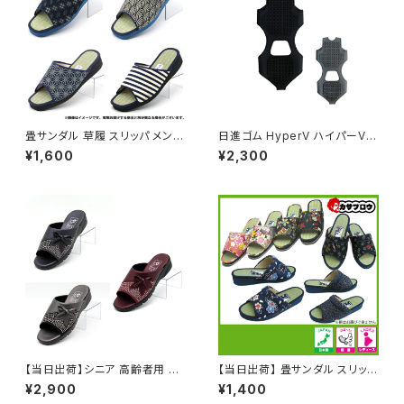
畳サンダル 草履 スリッパ メンズ
日進ゴム HyperV ハイパーV
日本製 畳ヘップ 浴衣コーデ 夏
作業靴 ワークシューズ 氷雪用
¥1,600
¥2,300
祭り お祭り おすすめ オシャレ
スタッドレスソール SSー02 滑
りにくい靴 簡単装着 氷 雪 着脱
式
【当日出荷】シニア 高齢者用 老
【当日出荷】 畳サンダル スリッパ
人 靴 レディース 婦人用 ヘップ
草履 レディース 痛くない ぞうり
¥2,900
¥1,400
つっかけ サンダル neushi253
祭り用品 浴衣 歩きやすい 和柄