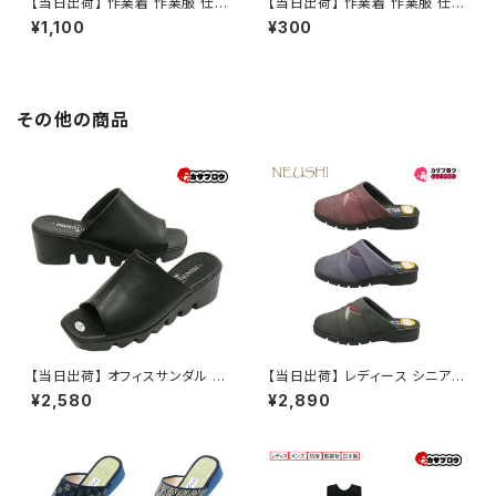
【当日出荷】 作業着 作業服 仕
【当日出荷】 作業着 作業服 仕
事服 仕事着 ワークウェア アタ
事服 仕事着 ワークウェア アタ
¥1,100
¥300
ックベース 半袖ポロシャツ 半袖
ックベース 1005用替えミクロ
ポロシャツ ネイビー 02ー05 メ
ンフィルター10050ー60ー00
ンズ アウトドア 釣り 作業用 仕
マスク用フィルター マスク交換
事
用フィルター
その他の商品
【当日出荷】 オフィスサンダル レ
【当日出荷】 レディース シニア
ディース オフィスシューズ ビジ
防寒サンダル NEUSHI neushi
¥2,580
¥2,890
ネスサンダル ビジネススリッパ
7126 高齢者用 歩きやすい 婦
歩きやすい 痛くない 美脚 疲れ
人 サンダル スリッパ おすすめ
ない 無地 おしゃれ ヒール付き
敬老の日 昭和レトロ ロングセラ
イチマツ ICHIMATSU おすす
ー 定番品
め