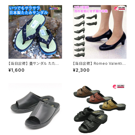
ューズ 日本製 定番 フォーマル
靴 カジュアル オシャレ ファッシ
ョン 大人ローファー 発表会 指
定靴
【当日出荷】 畳サンダル たたみ
【当日出荷】 Romeo Valentin
草履 ぞうり メンズ 紳士 男性 大
o 婦人パンプス ブラック レディ
¥1,600
¥2,300
きいサイズ LL 26.5cm-27.5c
ース/ビジネスシューズ/フォーマ
m 日本製 鼻緒付き 軽量110g
ルシューズ/就職活動/就活/冠婚
3cmヒール 浴衣 着物 作務衣
葬祭/歩きやすい/通勤靴/リクル
和装 夏祭り お祭り 花火 縁日
ートパンプス/卒園/卒業/入園/
福袋 60代 70代 80代 シニア
入学/新社会人/通販 おすすめ
父の日 敬老の日 ラッピング