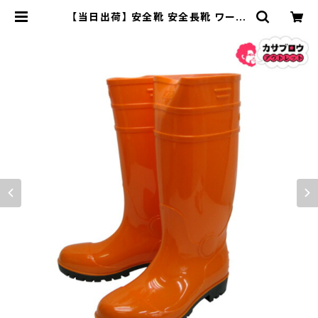
【当日出荷】 安全靴 安全長靴 ワーク
シューズ 鋼製先芯 メンズ アスユニ P
VC 入 先芯 シモン simon | 長靴・サ
ンダルのカサブロウ