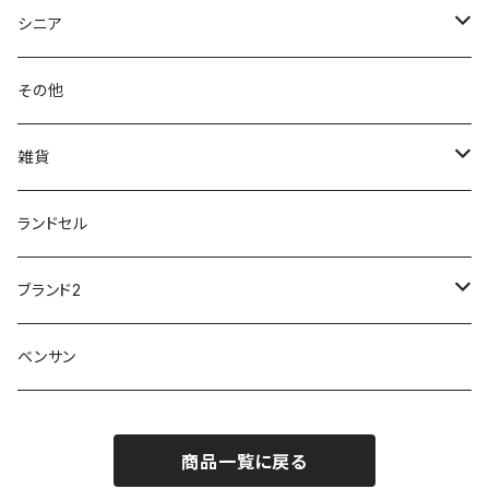
クノ
ムレ防止
防水シューズ
暑い、足汗、ムレ対策
レインブーツ
20190106nattack
レインブーツ
シニア
GLOBAL CLUB
第一ゴム
チャーミング Charming
サンダルタイプ
オフィスサンダル
ニオイ、菌
防水シューズ
20190223nkutu
アウトドア・トレッキング
カジュアル
その他
M-THREE
ワイルドツリー WILD TREE
ネウシ NEUSHI
外反母趾
レインウェア・アイテム
カジュアルシューズ
20190501nnf
動画でご紹介
紳士
雑貨
Penny Lane
ユアーズアーミーワールド
トパーズ TOPAZ
スリップ防止
20200701nmensand
フォーマル/ビジネス/通学靴
婦人
雨具
ランドセル
moz
プチプリンセス
ソファ sofa
冷え性
傘
20200721nwsand
軽量
ブランド2
Field tex
ミクニ
ウィルソン Wilson
20190702caq
夏特集
ノースフェイス
ベンサン
イチマツ
ミレディ Milady
ダイヤルDRIVE
その他
20190310nwaso
10%OFFラス市
IFME
マドラス
ザノースフェイス THE NORTH FACE
商品一覧に戻る
Kiyomo Asmo
20200723nmsand
スニーカー