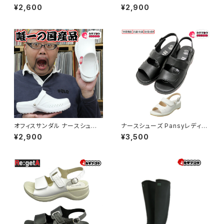
ロッグ 防滑 HM9050 2way サ
ル レディース クロッグ オフィス
¥2,600
¥2,900
ンダル メンズ レディース 軽量
室内 歩きやすい おすすめ
防骨 おすすめ 阪神素地
オフィスサンダル ナースシュー
ナースシューズ Pansyレディー
ズ エバロンサンダル EVARON
スオフィスサンダル BB5303 パ
¥2,900
¥3,500
メンズ クロッグ 抗菌 消臭 滑り
ンジー レディース 快適 抗菌防
にくい紳士 女性 幅広 介護用 ナ
臭 オフィス サンダル 45mm 疲
ースサンダル 事務用 室内用 軽
れにくい 軽量 インソール 仕事
量 日本製 おすすめ
履きやすい おすすめ