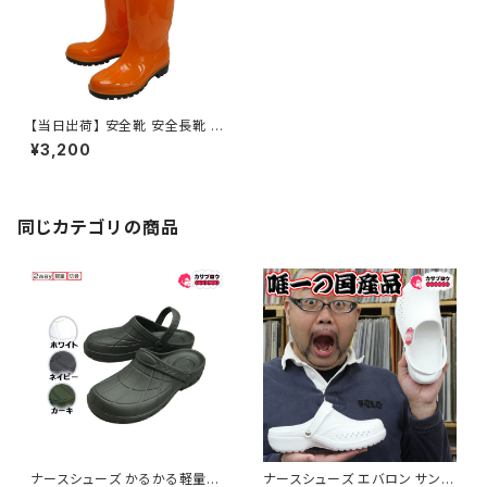
【当日出荷】 安全靴 安全長靴 ワ
ークシューズ 鋼製先芯 メンズ
¥3,200
アスユニ PVC 入 先芯 シモン s
imon
同じカテゴリの商品
ナースシューズ かるかる軽量ク
ナースシューズ エバロン サンダ