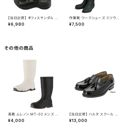
【当日出荷】 オフィスサンダル レ
作業靴 ワークシューズ ミツウマ
ディース ナースシューズ リゲッ
メンズ レディース 三馬 軽量田
¥6,980
¥7,500
タレディースサンダル RW1001
植長 かろやか農業長6号 日本
Re getA コンフォート オシャレ
製 昭和レトロ ロングセラー 定
日本製
番品
その他の商品
長靴 ムレノン MT-02 メンズ 軽
【当日出荷】 ハルタ スクール H
量 作業 農業 雨具 PVC 防水 ガ
ARUTA タッセルローファー #9
¥4,000
¥13,000
ーデニング 弘進ゴム ワークブー
07 メンズ 紳士 ブラック 黒 3E
ツ
本革 学生靴 通学靴 ビジネスシ