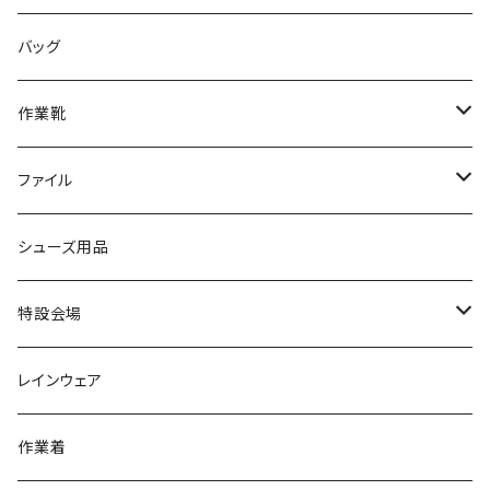
サンダル/クロッグ
アディダス adidas
作業靴
上履き/スリッパ
カジュアル
ブランド3
エムディ企画
バッグ
ブーツ
アシックス asics
サンダル/クロッグ
ヨネックス YONEX
フォーマル/ビジネス/通学靴
カジュアル
フォーマル
アディダス
作業靴
スニーカー
BCR
日進ゴム
学生靴
スニーカー
レインシューズ
アウトドア/トレッキング
ブランド2
足袋
ファイル
カジュアルシューズ
EVARON
弘進ゴム
オフィスサンダル
サンダル/クロッグ
スミクラ
作業靴
上履き/スリッパ
アシックス
ナースシューズ
20190123nsnk
シューズ用品
パンプス
アーノルドパーマー
力王
ビジネスシューズ
ブーツ
コンバース CONVERSE
疲れにくいクッション性能
フォーマル/ビジネス/通学靴
スケッチャーズ
20190211nattack
特設会場
OPTION GEAR
リゲッタ Re：getA
カジュアルシューズ
ハルタ HARUTA
脱ぎ履き簡単
学生靴
アウトドア/トレッキング
20200114ncv
悩み解決
レインウェア
アキレス Achilles
フルール
クラークス Clarks
針刺し防止
ビジネスシューズ
膝・腰痛
スポーツ
20191223nrain
レインアイテム
作業着
GIRARE
パンジー Pansy