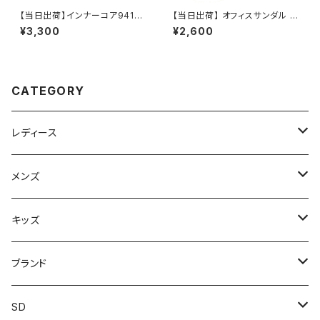
【当日出荷】インナーコア94144
【当日出荷】 オフィスサンダル レ
オフィスサンダル
ディース シニア 高齢者用 老人
¥3,300
¥2,600
靴 オフィスシューズ ビジネスサ
ンダル ビジネススリッパ 歩きや
すい 痛くない 美脚 疲れない 無
地 おしゃれ スリッパ 1360 日本
製 おすすめ アトム
CATEGORY
レディース
スニーカー
メンズ
上履き/スリッパ
サンダル・スリッパ
キッズ
レインシューズ
メンズ\レインシューズ
スニーカー
ブランド
カジュアル
スニーカー
レインシューズ
ブランド1
SD