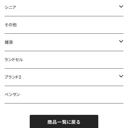
クノ
ムレ防止
防水シューズ
暑い、足汗、ムレ対策
レインブーツ
20190106nattack
レインブーツ
シニア
GLOBAL CLUB
第一ゴム
チャーミング Charming
サンダルタイプ
オフィスサンダル
ニオイ、菌
防水シューズ
20190223nkutu
アウトドア・トレッキング
カジュアル
その他
M-THREE
ワイルドツリー WILD TREE
ネウシ NEUSHI
外反母趾
レインウェア・アイテム
カジュアルシューズ
20190501nnf
動画でご紹介
紳士
雑貨
Penny Lane
ユアーズアーミーワールド
トパーズ TOPAZ
スリップ防止
20200701nmensand
フォーマル/ビジネス/通学靴
婦人
雨具
ランドセル
moz
プチプリンセス
ソファ sofa
冷え性
傘
20200721nwsand
軽量
ブランド2
Field tex
ミクニ
ウィルソン Wilson
20190702caq
夏特集
ノースフェイス
ベンサン
イチマツ
ミレディ Milady
ダイヤルDRIVE
その他
20190310nwaso
10%OFFラス市
IFME
マドラス
ザノースフェイス THE NORTH FACE
商品一覧に戻る