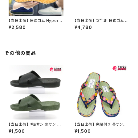
【当日出荷】 日進ゴム HyperV
【当日出荷】 安全靴 日進ゴム H
ハイパーV 足袋 たび たびぐつ
yperV ハイパーV セーフティー
¥2,580
¥4,780
＃1000 滑らない靴 足袋靴 非
シューズ 安全スニーカー 鋼製
耐油 先芯なし 瓦職人
先芯 A種認定 マジック スパイダ
ーマックス＃6200 滑りにくい
耐滑
その他の商品
【当日出荷】 ギョサン 魚サン レ
【当日出荷】 鼻緒付き 畳サンダ
ディースサンダル パール PEAR
ル 草履 レディース たたみ 日本
¥1,500
¥1,500
L クロスバンド 66 フリーサイズ
製 民芸品 福袋 tatamiw 痛くな