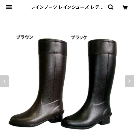
レインブーツ レインシューズ レディ
ース 長靴 第一ゴム 日本製 レディー
ス ノルテガロG60 防滑 丈夫 | 長靴・
サンダルのカサブロウ