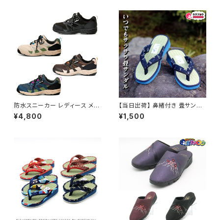
人気 定番 オシャレ おすすめ
い ぞうり 祭り用品 浴衣 歩きや
すい 和柄 和装 婦人 室内 屋外
兼用 浴衣コーデ 夏祭り お祭り
おすすめ オシャレ
防水スニーカー レディース メン
【当日出荷】 鼻緒付き 畳サンダ
ズ アウトドアプロダクツ ODP 7
ル 草履 メンズ たたみ 日本製
¥4,800
¥1,500
04WS トレッキング アウトドア
民芸品 福袋 tatamig 痛くない
防水設計
ぞうり 祭り用品 浴衣 歩きやす
い 和柄 和装 紳士 室内 屋外兼
用 浴衣コーデ 夏祭り お祭り お
すすめ オシャレ