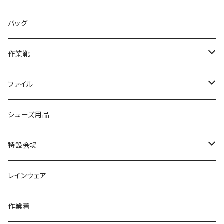
サンダル/クロッグ
アディダス adidas
作業靴
上履き/スリッパ
カジュアル
ブランド3
エムディ企画
バッグ
ブーツ
アシックス asics
サンダル/クロッグ
ヨネックス YONEX
フォーマル/ビジネス/通学靴
カジュアル
フォーマル
アディダス
作業靴
スニーカー
BCR
日進ゴム
学生靴
スニーカー
レインシューズ
アウトドア/トレッキング
ブランド2
足袋
ファイル
カジュアルシューズ
EVARON
弘進ゴム
オフィスサンダル
サンダル/クロッグ
スミクラ
作業靴
上履き/スリッパ
アシックス
ナースシューズ
20190123nsnk
シューズ用品
パンプス
アーノルドパーマー
力王
ビジネスシューズ
ブーツ
コンバース CONVERSE
疲れにくいクッション性能
フォーマル/ビジネス/通学靴
スケッチャーズ
20190211nattack
特設会場
OPTION GEAR
リゲッタ Re：getA
カジュアルシューズ
ハルタ HARUTA
脱ぎ履き簡単
学生靴
アウトドア/トレッキング
20200114ncv
悩み解決
レインウェア
アキレス Achilles
フルール
クラークス Clarks
針刺し防止
ビジネスシューズ
膝・腰痛
スポーツ
20191223nrain
レインアイテム
作業着
GIRARE
パンジー Pansy