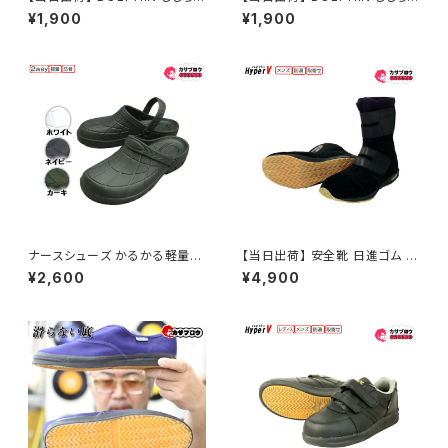
織ストライプ 日本製 軽量 防滑
織ストライプ 前あき 日本製 軽
¥1,900
¥1,900
快適機能 来客用 業務用 しじら
量 防滑 快適機能 来客用 業務
織 ストライプ おしゃれ Ｍ Ｌ グ
用 しじら織 ストライプ おしゃれ
ラデーション スリッパルームシュ
Ｍ Ｌ グラデーション スリッパル
ーズ 外反母趾 おすすめ
ームシューズ 外反母趾 おすす
め
ナースシューズ かるかる軽量ク
【当日出荷】 安全靴 日進ゴム H
ロッグ 防滑 HM9050 2way サ
yperV ハイパーV ハイカット セ
¥2,600
¥4,900
ンダル メンズ レディース 軽量
ーフティーシューズ 安全スニー
防骨 おすすめ 阪神素地
カー 高所用 マジック ＃970AG
G 作業用ブーツ タイプ 滑りにく
い靴