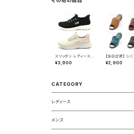
その他の商品
スリッポン レディース
【当日出荷】 シニ
サクっと履ける L303
齢者用 老人 靴 
¥3,900
¥2,900
LARKINS
ースつっかけ サ
ネウシ NEUSHI 
人気 定番 オシャ
すすめ 昭和レト
グセラー 定番品
CATEGORY
レディース
スニーカー
メンズ