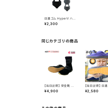
日進ゴム HyperV ハイ
パーV 作業靴 ワークシ
¥2,300
ューズ 氷雪用スタッドレ
スソール SSー02 滑り
にくい靴 簡単装着 氷
雪 着脱式
同じカテゴリの商品
【当日出荷】 安全靴 日
【当日出荷】 日進
進ゴム HyperV ハイパ
yperV ハイパー
¥4,900
¥2,580
ーV ハイカット セーフテ
たび たびぐつ ＃1
ィーシューズ 安全スニ
滑らない靴 足袋
ーカー 高所用 マジック
油 先芯なし 瓦
＃970AGG 作業用ブー
ツ タイプ 滑りにくい靴