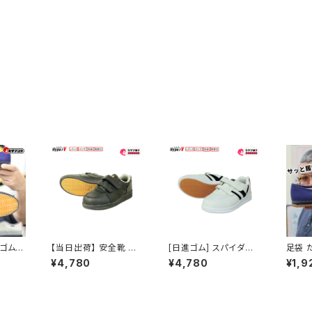
ゴム H
【当日出荷】 安全靴 日
[日進ゴム] スパイダー
足袋 
V 足袋
進ゴム HyperV ハイパ
マックス＃6000 ホワ
びぐつ
¥4,780
¥4,780
¥1,9
000
ーV セーフティーシュー
イト ハイパーV A種
ップ 
靴 非耐
ズ 安全スニーカー 鋼製
認定安全スニーカー（マ
くい 
職人
先芯 A種認定 マジック
ジック）
バーソ
スパイダーマックス＃62
00 滑りにくい 耐滑