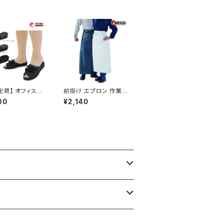
母趾 おすすめ
出荷】 オフィスサ
前掛け エプロン 作業
 レディース オフ
着 作業服 仕事服 仕事
00
¥2,140
ューズ ビジネス
着 カジメイク 1901 白
ル ビジネススリッ
M ターポリン腰下前掛
きやすい 痛くない
作業用 農業
疲れない 無地 お
 ヒールスリッパ
 黒 ブラック G07
10 フォーマル お