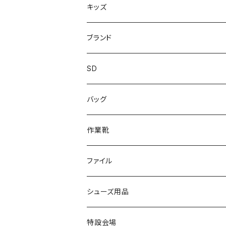
上履き/スリッパ
サンダル・スリッパ
キッズ
レインシューズ
メンズ\レインシューズ
スニーカー
ブランド
カジュアル
スニーカー
レインシューズ
ブランド1
SD
サンダル/クロッグ
アディダス adidas
作業靴
上履き/スリッパ
カジュアル
ブランド3
エムディ企画
バッグ
ブーツ
アシックス asics
サンダル/クロッグ
ヨネックス YONEX
フォーマル/ビジネス/通学靴
カジュアル
フォーマル
アディダス
作業靴
スニーカー
BCR
日進ゴム
学生靴
スニーカー
レインシューズ
アウトドア/トレッキング
ブランド2
足袋
ファイル
カジュアルシューズ
EVARON
弘進ゴム
オフィスサンダル
サンダル/クロッグ
スミクラ
作業靴
上履き/スリッパ
アシックス
ナースシューズ
20190123nsnk
シューズ用品
パンプス
アーノルドパーマー
力王
ビジネスシューズ
ブーツ
コンバース CONVERSE
疲れにくいクッション性能
フォーマル/ビジネス/通学靴
スケッチャーズ
20190211nattack
特設会場