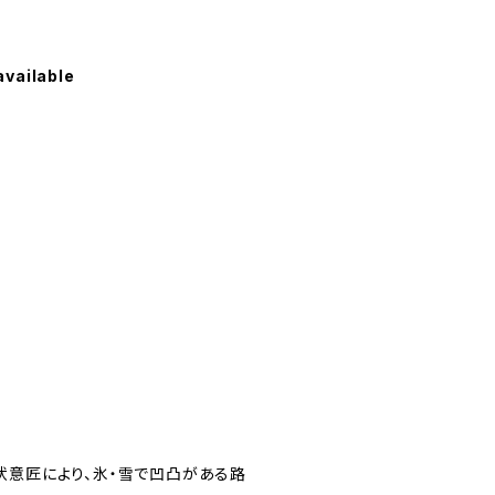
available
状意匠により、氷・雪で凹凸がある路