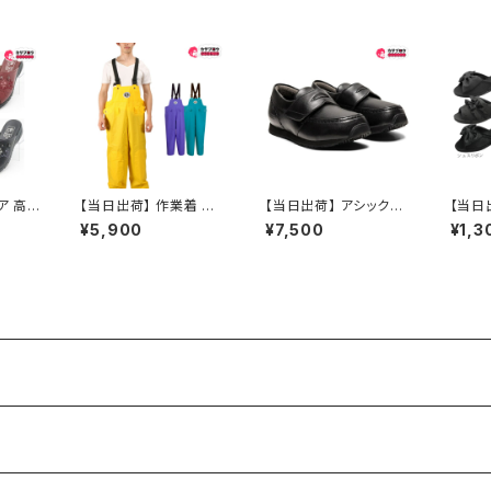
ア 高
【当日出荷】 作業着 作
【当日出荷】 アシックス
【当日
レディ
業服 仕事服 仕事着 カ
すくすく エフォルト LF 1
ンダル
¥5,900
¥7,500
¥1,3
ンダル
ジメイク KAJIMEIKU
144A179 キッズ フォー
ィスシ
2565
ワーキングパンツ 1030
マル ローファー プレゼ
サンダ
レ お
匠EXサロペット
ント こどもの日
パ 歩
ロ ロン
美脚 
しゃれ
リボン
1022
すすめ