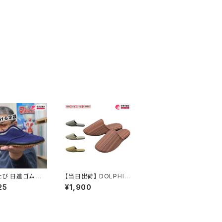
たび 日進ゴム た
【当日出荷】 DOLPHIN
＃912 軽量 グリ
しじら織ストライプ 日本
25
¥1,900
歩きやすい 疲れに
製 軽量 防滑 快適機能
軽い 滑りにくい ラ
来客用 業務用 しじら織
ール 伸縮性
ストライプ おしゃれ Ｍ
Ｌ グラデーション スリッ
パルームシューズ 外反