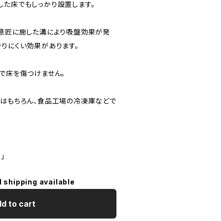
した床でもしっかり設置します。
、意匠に施した溝により吸盤効果が発
滑りにくい効果があります。
合で床を傷つけません。
面はもちろん、食品工場の冷凍庫などで
」
l shipping available
d to cart