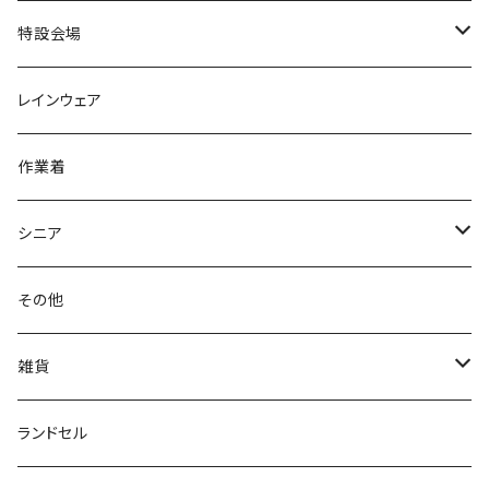
パンプス
アーノルドパーマー
力王
ビジネスシューズ
ブーツ
コンバース CONVERSE
疲れにくいクッション性能
フォーマル/ビジネス/通学靴
スケッチャーズ
20190211nattack
特設会場
OPTION GEAR
リゲッタ Re：getA
カジュアルシューズ
ハルタ HARUTA
脱ぎ履き簡単
学生靴
アウトドア/トレッキング
20200114ncv
悩み解決
レインウェア
アキレス Achilles
フルール
クラークス Clarks
針刺し防止
ビジネスシューズ
膝・腰痛
スポーツ
20191223nrain
レインアイテム
作業着
GIRARE
パンジー Pansy
クノ
ムレ防止
防水シューズ
暑い、足汗、ムレ対策
レインブーツ
20190106nattack
レインブーツ
シニア
GLOBAL CLUB
第一ゴム
チャーミング Charming
サンダルタイプ
オフィスサンダル
ニオイ、菌
防水シューズ
20190223nkutu
アウトドア・トレッキング
カジュアル
その他
M-THREE
ワイルドツリー WILD TREE
ネウシ NEUSHI
外反母趾
レインウェア・アイテム
カジュアルシューズ
20190501nnf
動画でご紹介
紳士
雑貨
Penny Lane
ユアーズアーミーワールド
トパーズ TOPAZ
スリップ防止
20200701nmensand
フォーマル/ビジネス/通学靴
婦人
雨具
ランドセル
moz
プチプリンセス
ソファ sofa
冷え性