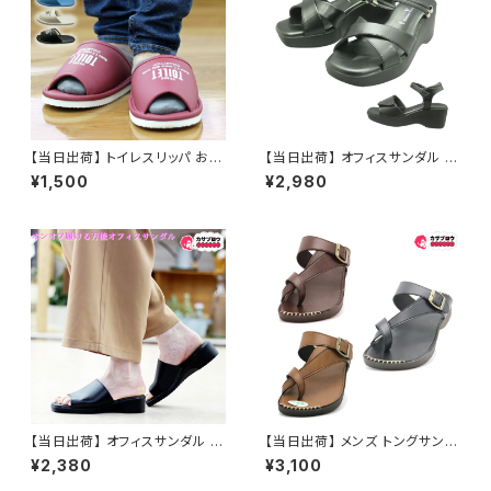
【当日出荷】 トイレスリッパ おし
【当日出荷】 オフィスサンダル レ
ゃれ ゆったり幅広 厚底EVA素
ディース Romeo Valentino
¥1,500
¥2,980
材 前開き 洗える トイレ用品 お
婦人2wayサンダル ad143011
すすめ
オフィスシューズ ビジネスサン
ダル ビジネススリッパ 歩きやす
い 痛くない 美脚 疲れない 無地
おしゃれ おすすめ
【当日出荷】 オフィスサンダル レ
【当日出荷】 メンズ トングサンダ
ディース オフィスシューズ ビジ
ル ビーチサンダル polistas 24
¥2,380
¥3,100
ネスサンダル ビジネススリッパ
356 日本製 おしゃれ おすすめ
歩きやすい 痛くない 美脚 疲れ