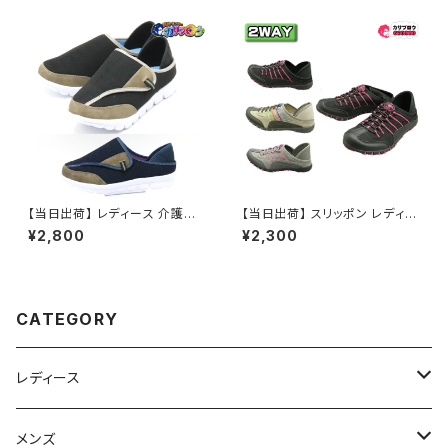
ない 無地 おしゃれ シンプル イ
チマツ ICHIMATSU おすすめ
【当日出荷】 レディース 介護シ
【当日出荷】 スリッポン レディー
ューズ クロッグ サンダル スリッ
ス 2way クロッグ サボ SANTA
¥2,800
¥2,300
パ 4127 M-THREE ベルクロ
BARBARAI サンダル 靴 おすす
マジックテープ オシャレ おすす
め
め
CATEGORY
レディース
スニーカー
メンズ