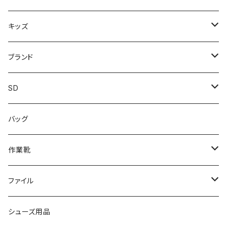
上履き/スリッパ
サンダル・スリッパ
キッズ
レインシューズ
メンズ\レインシューズ
スニーカー
ブランド
カジュアル
スニーカー
レインシューズ
ブランド1
SD
サンダル/クロッグ
アディダス adidas
作業靴
上履き/スリッパ
カジュアル
ブランド3
エムディ企画
バッグ
ブーツ
アシックス asics
サンダル/クロッグ
ヨネックス YONEX
フォーマル/ビジネス/通学靴
カジュアル
フォーマル
アディダス
作業靴
スニーカー
BCR
日進ゴム
学生靴
スニーカー
レインシューズ
アウトドア/トレッキング
ブランド2
足袋
ファイル
カジュアルシューズ
EVARON
弘進ゴム
オフィスサンダル
サンダル/クロッグ
スミクラ
作業靴
上履き/スリッパ
アシックス
ナースシューズ
20190123nsnk
シューズ用品