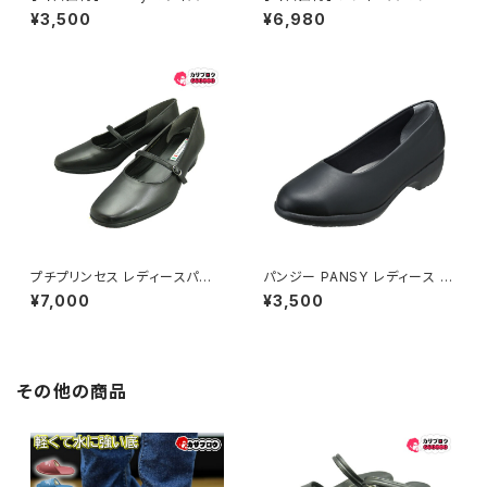
ューズ 4060 パンジー 抗菌防
スシューズ フォーマルシューズ
¥3,500
¥6,980
臭 快適 レディース シンプル 痛
リゲッタ パンプス ウェッジソー
くない 疲れない おしゃれ 2.5c
ル ローリングシューズ R-35 ミ
m ヒール シューズ 歩きやすい
ドル 5cm 日本製 Re getA re
撥水 日本製 軽量 履きやすい 合
getx おすすめ
皮 通勤 おすすめ
プチプリンセス レディースパン
パンジー PANSY レディース オ
プス pp59ー1161 本革 ローヒ
フィスシューズ パンプス 4071
¥7,000
¥3,500
ール 幅広 プレーン ビジネスシ
ューズ フォーマル 冠婚葬祭 スト
ラップ付 おすすめ
その他の商品