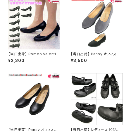
【当日出荷】 Romeo Valentin
【当日出荷】 Pansy オフィスシ
o 婦人パンプス ブラック レディ
ューズ 4055 パンジー 抗菌防
¥2,300
¥3,500
ース/ビジネスシューズ/フォーマ
臭 快適 レディース シンプル 痛
ルシューズ/就職活動/就活/冠婚
くない 疲れない おしゃれ 2.5c
葬祭/歩きやすい/通勤靴/リクル
m ヒール シューズ 歩きやすい
ートパンプス/卒園/卒業/入園/
撥水 日本製 軽量 履きやすい 外
入学/新社会人/通販 おすすめ
反母趾 おすすめ
【当日出荷】 Pansy オフィスシ
【当日出荷】 レディース ビジネ