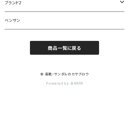
傘
20200721nwsand
軽量
ブランド2
Field tex
ミクニ
ウィルソン Wilson
20190702caq
夏特集
ノースフェイス
ベンサン
イチマツ
ミレディ Milady
ダイヤルDRIVE
その他
20190310nwaso
10%OFFラス市
IFME
マドラス
ザノースフェイス THE NORTH FACE
商品一覧に戻る
Kiyomo Asmo
20200723nmsand
スニーカー
丸五
オクムラ
mercury
20190303nrain
ベビー靴
© 長靴・サンダルのカサブロウ
ナイキ NIKE
Powered by
アサヒ asahi
20190228nkutu
親子コーデ
カジメイク
スケッチャーズ
20200419ndrive
和装サンダル特集
20190226nkutu
消臭、防臭アイテム