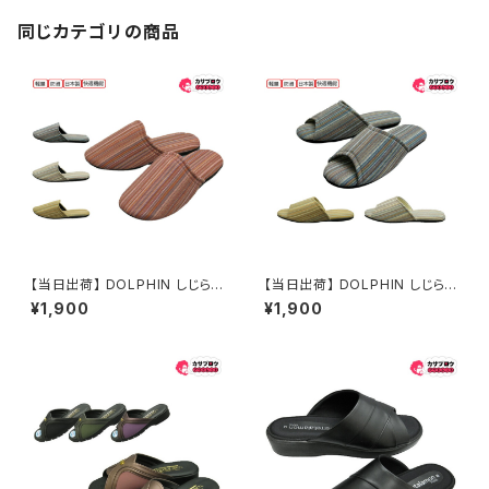
靴 カジュアル オシャレ ファッシ
ョン 大人ローファー 発表会 指
同じカテゴリの商品
定靴
【当日出荷】 DOLPHIN しじら
【当日出荷】 DOLPHIN しじら
織ストライプ 日本製 軽量 防滑
織ストライプ 前あき 日本製 軽
¥1,900
¥1,900
快適機能 来客用 業務用 しじら
量 防滑 快適機能 来客用 業務
織 ストライプ おしゃれ Ｍ Ｌ グ
用 しじら織 ストライプ おしゃれ
ラデーション スリッパルームシュ
Ｍ Ｌ グラデーション スリッパル
ーズ 外反母趾 おすすめ
ームシューズ 外反母趾 おすす
め