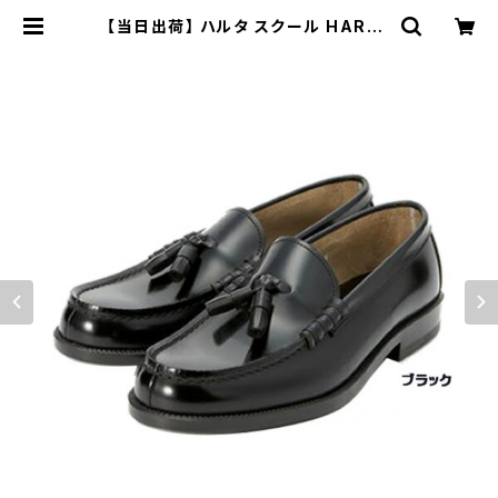
【当日出荷】 ハルタ スクール HARUT
A タッセルローファー #907 メンズ
紳士 ブラック 黒 3E 本革 学生靴 通
学靴 ビジネスシューズ 日本製 定番
フォーマル靴 カジュアル オシャレ フ
ァッション 大人ローファー 発表会 指
定靴 | 長靴・サンダルのカサブロウ