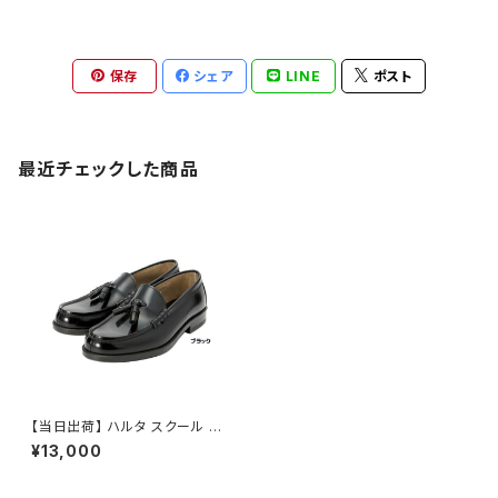
保存
シェア
LINE
ポスト
最近チェックした商品
【当日出荷】 ハルタ スクール H
ARUTA タッセルローファー #9
¥13,000
07 メンズ 紳士 ブラック 黒 3E
本革 学生靴 通学靴 ビジネスシ
ューズ 日本製 定番 フォーマル