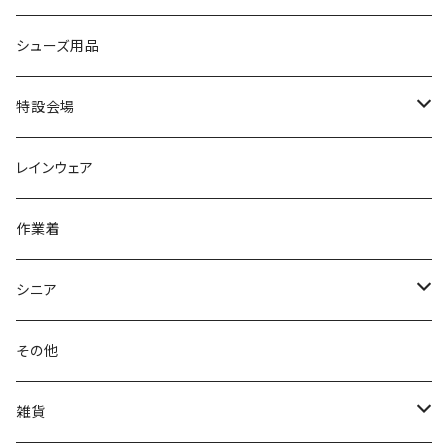
カジュアルシューズ
EVARON
弘進ゴム
オフィスサンダル
サンダル/クロッグ
スミクラ
作業靴
上履き/スリッパ
アシックス
ナースシューズ
20190123nsnk
シューズ用品
パンプス
アーノルドパーマー
力王
ビジネスシューズ
ブーツ
コンバース CONVERSE
疲れにくいクッション性能
フォーマル/ビジネス/通学靴
スケッチャーズ
20190211nattack
特設会場
OPTION GEAR
リゲッタ Re：getA
カジュアルシューズ
ハルタ HARUTA
脱ぎ履き簡単
学生靴
アウトドア/トレッキング
20200114ncv
悩み解決
レインウェア
アキレス Achilles
フルール
クラークス Clarks
針刺し防止
ビジネスシューズ
膝・腰痛
スポーツ
20191223nrain
レインアイテム
作業着
GIRARE
パンジー Pansy
クノ
ムレ防止
防水シューズ
暑い、足汗、ムレ対策
レインブーツ
20190106nattack
レインブーツ
シニア
GLOBAL CLUB
第一ゴム
チャーミング Charming
サンダルタイプ
オフィスサンダル
ニオイ、菌
防水シューズ
20190223nkutu
アウトドア・トレッキング
カジュアル
その他
M-THREE
ワイルドツリー WILD TREE
ネウシ NEUSHI
外反母趾
レインウェア・アイテム
カジュアルシューズ
20190501nnf
動画でご紹介
紳士
雑貨
Penny Lane
ユアーズアーミーワールド
トパーズ TOPAZ