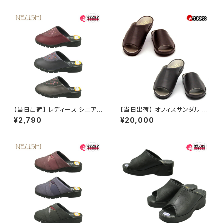
【当日出荷】 レディース シニア
【当日出荷】 オフィスサンダル メ
防寒サンダル NEUSHI neushi
ンズ 【当日出荷】 レザーサンダ
¥2,790
¥20,000
7129 高齢者用 歩きやすい 婦
ル オフィスシューズ ドクターシ
人 サンダル スリッパ おすすめ
ューズ ドクターサンダル 医師
敬老の日 昭和レトロ ロングセラ
医者 スリッパ エンターテイナー
ー 定番品
ドクター御用達 ビジネスサンダ
ル ビジネススリッパ スーツ おし
ゃれ 社内履き かかとなし おす
すめ