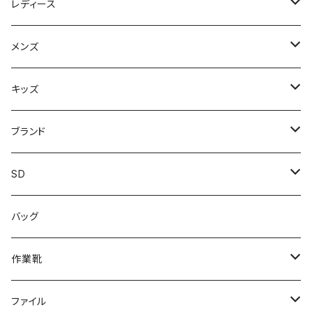
レディース
スニーカー
メンズ
上履き/スリッパ
サンダル・スリッパ
キッズ
レインシューズ
メンズ\レインシューズ
スニーカー
ブランド
カジュアル
スニーカー
レインシューズ
ブランド1
SD
サンダル/クロッグ
アディダス adidas
作業靴
上履き/スリッパ
カジュアル
ブランド3
エムディ企画
バッグ
ブーツ
アシックス asics
サンダル/クロッグ
ヨネックス YONEX
フォーマル/ビジネス/通学靴
カジュアル
フォーマル
アディダス
作業靴
スニーカー
BCR
日進ゴム
学生靴
スニーカー
レインシューズ
アウトドア/トレッキング
ブランド2
足袋
ファイル