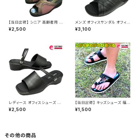
【当日出荷】 シニア 高齢者用 老
メンズ オフィスサンダル オフィス
人 靴 レディースヘップ hi2110
シューズ 接触冷感 クール素材
¥2,500
¥3,100
レディース ヘップ サンダル つっ
24010 アクシア ビジネスサン
かけ 日本製 軽量 シンプル 外反
ダル ビジネススリッパ スーツ お
母趾 おすすめ 昭和レトロ ロン
しゃれ 社内履き かかとなし 黒
グセラー 定番品
ブラック イチマツ
レディース オフィスシューズ オ
【当日出荷】 キッズシューズ 福
フィスサンダル ビジネスサンダ
袋商品 キッズ サンダル 男の子
¥2,500
¥1,500
ル ビジネススリッパ 歩きやすい
ベンハー 鼻緒付き 子供用 カジ
痛くない 美脚 疲れない 無地 お
ュアル おすすめ 昭和レトロ ロ
しゃれ 接触冷感 クール素材 75
ングセラー 定番品 プレゼント こ
602 LUCIANO VALENTINO
どもの日
日本製 im75602 イチマツ
その他の商品