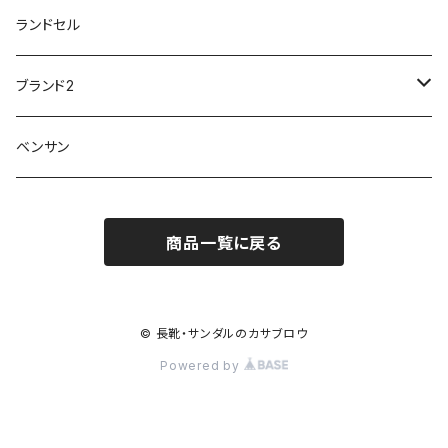
スリップ防止
20200701nmensand
フォーマル/ビジネス/通学靴
婦人
雨具
ランドセル
moz
プチプリンセス
ソファ sofa
冷え性
傘
20200721nwsand
軽量
ブランド2
Field tex
ミクニ
ウィルソン Wilson
20190702caq
夏特集
ノースフェイス
ベンサン
イチマツ
ミレディ Milady
ダイヤルDRIVE
その他
20190310nwaso
10%OFFラス市
IFME
マドラス
ザノースフェイス THE NORTH FACE
商品一覧に戻る
Kiyomo Asmo
20200723nmsand
スニーカー
丸五
オクムラ
mercury
20190303nrain
ベビー靴
© 長靴・サンダルのカサブロウ
ナイキ NIKE
Powered by
アサヒ asahi
20190228nkutu
親子コーデ
カジメイク