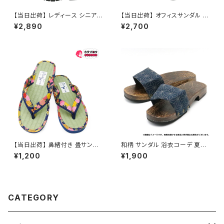
【当日出荷】 レディース シニア
【当日出荷】 オフィスサンダル レ
防寒サンダル NEUSHI neushi
ディース オフィスシューズ ビジ
¥2,890
¥2,700
7126 高齢者用 歩きやすい 婦
ネスサンダル ビジネススリッパ
人 サンダル スリッパ おすすめ
歩きやすい 痛くない 美脚 疲れ
敬老の日 昭和レトロ ロングセラ
ない 無地 おしゃれ スリッパ 191
ー 定番品
1 厚底 日本製 イチマツ ICHIM
ATSU おすすめ
【当日出荷】 鼻緒付き 畳サンダ
和柄 サンダル 浴衣コーデ 夏祭
ル 草履 レディース たたみ 日本
り お祭り おすすめ オシャレ
¥1,200
¥1,900
製 民芸品 福袋 tatamiw 痛くな
い ぞうり 祭り用品 浴衣 歩きや
すい 和柄 和装 婦人 室内 屋外
兼用 浴衣コーデ 夏祭り お祭り
おすすめ オシャレ
CATEGORY