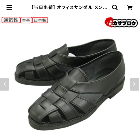
【当日出荷】 オフィスサンダル メンズ
GLOBAL CLUB グルカサンダル ビ
ジネスシューズ S1000 ドライビング
本革 通気性 日本製 おすすめ 昭和レ
トロ ロングセラー 定番品 | 長靴・サ
ンダルのカサブロウ