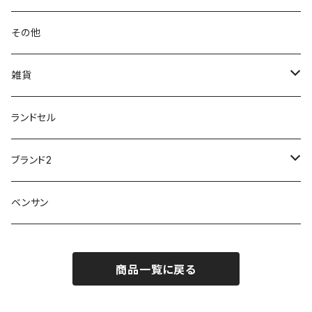
GLOBAL CLUB
第一ゴム
チャーミング Charming
サンダルタイプ
オフィスサンダル
ニオイ、菌
防水シューズ
20190223nkutu
アウトドア・トレッキング
カジュアル
その他
M-THREE
ワイルドツリー WILD TREE
ネウシ NEUSHI
外反母趾
レインウェア・アイテム
カジュアルシューズ
20190501nnf
動画でご紹介
紳士
雑貨
Penny Lane
ユアーズアーミーワールド
トパーズ TOPAZ
スリップ防止
20200701nmensand
フォーマル/ビジネス/通学靴
婦人
雨具
ランドセル
moz
プチプリンセス
ソファ sofa
冷え性
傘
20200721nwsand
軽量
ブランド2
Field tex
ミクニ
ウィルソン Wilson
20190702caq
夏特集
ノースフェイス
ベンサン
イチマツ
ミレディ Milady
ダイヤルDRIVE
その他
20190310nwaso
10%OFFラス市
IFME
マドラス
ザノースフェイス THE NORTH FACE
商品一覧に戻る
Kiyomo Asmo
20200723nmsand
スニーカー
丸五
オクムラ