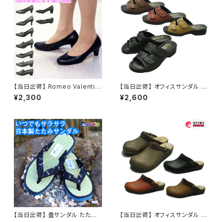
【当日出荷】 Romeo Valentin
【当日出荷】 オフィスサンダル レ
o 婦人パンプス ブラック レディ
ディース シニア 高齢者用 老人
¥2,300
¥2,600
ース/ビジネスシューズ/フォーマ
靴 オフィスシューズ ビジネスサ
ルシューズ/就職活動/就活/冠婚
ンダル ビジネススリッパ 歩きや
葬祭/歩きやすい/通勤靴/リクル
すい 痛くない 美脚 疲れない 無
ートパンプス/卒園/卒業/入園/
地 おしゃれ スリッパ 1360 日本
入学/新社会人/通販 おすすめ
製 おすすめ アトム
【当日出荷】 畳サンダル たたみ
【当日出荷】 オフィスサンダル レ