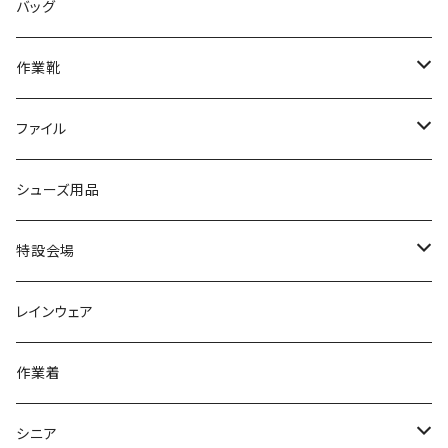
サンダル/クロッグ
アディダス adidas
作業靴
上履き/スリッパ
カジュアル
ブランド3
エムディ企画
バッグ
ブーツ
アシックス asics
サンダル/クロッグ
ヨネックス YONEX
フォーマル/ビジネス/通学靴
カジュアル
フォーマル
アディダス
作業靴
スニーカー
BCR
日進ゴム
学生靴
スニーカー
レインシューズ
アウトドア/トレッキング
ブランド2
足袋
ファイル
カジュアルシューズ
EVARON
弘進ゴム
オフィスサンダル
サンダル/クロッグ
スミクラ
作業靴
上履き/スリッパ
アシックス
ナースシューズ
20190123nsnk
シューズ用品
パンプス
アーノルドパーマー
力王
ビジネスシューズ
ブーツ
コンバース CONVERSE
疲れにくいクッション性能
フォーマル/ビジネス/通学靴
スケッチャーズ
20190211nattack
特設会場
OPTION GEAR
リゲッタ Re：getA
カジュアルシューズ
ハルタ HARUTA
脱ぎ履き簡単
学生靴
アウトドア/トレッキング
20200114ncv
悩み解決
レインウェア
アキレス Achilles
フルール
クラークス Clarks
針刺し防止
ビジネスシューズ
膝・腰痛
スポーツ
20191223nrain
レインアイテム
作業着
GIRARE
パンジー Pansy
クノ
ムレ防止
防水シューズ
暑い、足汗、ムレ対策
レインブーツ
20190106nattack
レインブーツ
シニア