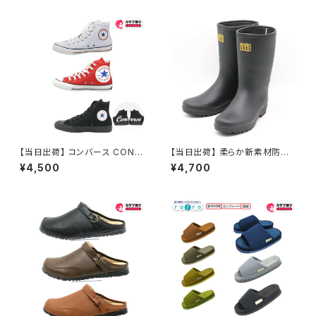
ツ 社内履き かかとなし 黒 ブラ
ー 定番品
ック
【当日出荷】 コンバース CONV
【当日出荷】 柔らか新素材防寒
ERSE オールスター ALL STAR
長靴 スノーブーツ メンズ ミツウ
¥4,500
¥4,700
100 HI スニーカー TRCメッシ
マ no2170mu 長靴 軽半長 防
ュ ヒュージパッチ セール SALE
寒 キャンプ 雪 雪道 雪かき 冬
メンズ レディース ユニセックス
ハイカット スニーカー カジュア
ル おしゃれ 靴 シューズ おすす
め