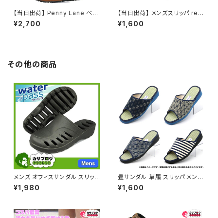
【当日出荷】 Penny Lane ペニ
【当日出荷】 メンズスリッパ refr
ーレイン メンズ2wayクロッグ
e リフレ 親指の付け根 スリッパ
¥2,700
¥1,600
mx6001 サンダル メンズ サボ
ルームシューズ おしゃれ 来客用
サンダル フラット ソフト中敷き
スリッパ ツボ押し 紳士用 男性
スリッパ コンフォート 男性 メン
用 おすすめ オクムラ
ズ おすすめ
その他の商品
メンズ オフィスサンダル スリッ
畳サンダル 草履 スリッパ メンズ
ポン クロッグ クロッグ ビジネス
日本製 畳ヘップ 浴衣コーデ 夏
¥1,980
¥1,600
サンダル ビジネススリッパ スー
祭り お祭り おすすめ オシャレ
ツ 社内履き かかとなし 黒 ブラ
ック