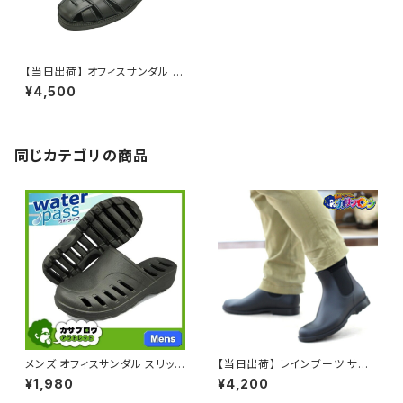
【当日出荷】 オフィスサンダル メ
ンズ GLOBAL CLUB グルカサ
¥4,500
ンダル ビジネスシューズ S100
0 ドライビング 本革 通気性 日
本製 おすすめ 昭和レトロ ロン
グセラー 定番品
同じカテゴリの商品
メンズ オフィスサンダル スリッ
【当日出荷】 レインブーツ サイ
ポン クロッグ クロッグ ビジネス
ドゴア メンズ BCR BC517 防水
¥1,980
¥4,200
サンダル ビジネススリッパ スー
おすすめ 昭和レトロ ロングセラ