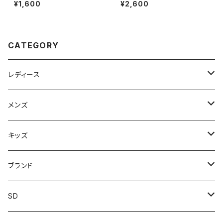
草履 ぞうり メンズ 紳士 男性 大
ディース サボ サンダル 6880
¥1,600
¥2,600
きいサイズ LL 26.5cm-27.5c
日本製 2WAY かわいい おしゃ
m 日本製 鼻緒付き 軽量110g
れ【サンタバーバラ SANTABAR
3cmヒール 浴衣 着物 作務衣
BARA】 おすすめ
和装 夏祭り お祭り 花火 縁日
福袋 60代 70代 80代 シニア
CATEGORY
父の日 敬老の日 ラッピング
レディース
スニーカー
メンズ
上履き/スリッパ
サンダル・スリッパ
キッズ
レインシューズ
メンズ\レインシューズ
スニーカー
ブランド
カジュアル
スニーカー
レインシューズ
ブランド1
SD