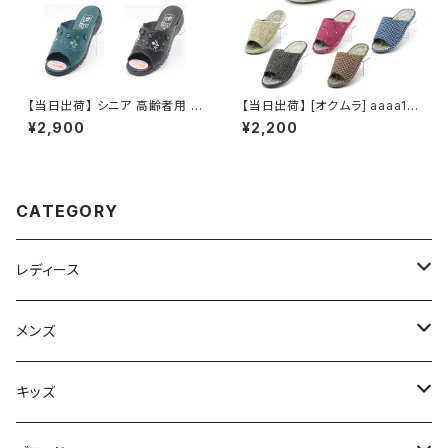
【当日出荷】 シニア 高齢者用 老
【当日出荷】 [オクムラ] aaaa10
人 靴 レディースつっかけ サン
39-41 健康スリッパ 3Dコンフ
¥2,900
¥2,200
ダルネウシ NEUSHI 2565 人
ォート スリッパ 室内 かわいい
気 定番 オシャレ おすすめ 昭和
おしゃれ
レトロ ロングセラー 定番品
CATEGORY
レディース
スニーカー
メンズ
上履き/スリッパ
サンダル・スリッパ
キッズ