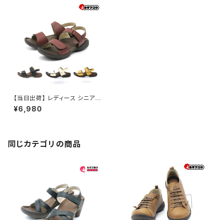
【当日出荷】 レディース シニア
サンダル ローリングシューズ R
¥6,980
e：getA リゲッタ R279 カジュ
アル 日本製 コンフォートシュー
ズ
同じカテゴリの商品