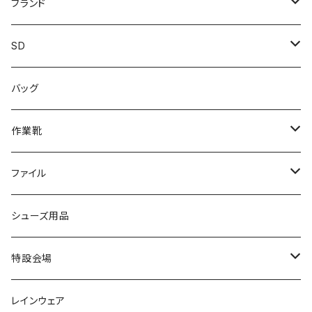
レインシューズ
メンズ\レインシューズ
スニーカー
ブランド
カジュアル
スニーカー
レインシューズ
ブランド1
SD
サンダル/クロッグ
アディダス adidas
作業靴
上履き/スリッパ
カジュアル
ブランド3
エムディ企画
バッグ
ブーツ
アシックス asics
サンダル/クロッグ
ヨネックス YONEX
フォーマル/ビジネス/通学靴
カジュアル
フォーマル
アディダス
作業靴
スニーカー
BCR
日進ゴム
学生靴
スニーカー
レインシューズ
アウトドア/トレッキング
ブランド2
足袋
ファイル
カジュアルシューズ
EVARON
弘進ゴム
オフィスサンダル
サンダル/クロッグ
スミクラ
作業靴
上履き/スリッパ
アシックス
ナースシューズ
20190123nsnk
シューズ用品
パンプス
アーノルドパーマー
力王
ビジネスシューズ
ブーツ
コンバース CONVERSE
疲れにくいクッション性能
フォーマル/ビジネス/通学靴
スケッチャーズ
20190211nattack
特設会場
OPTION GEAR
リゲッタ Re：getA
カジュアルシューズ
ハルタ HARUTA
脱ぎ履き簡単
学生靴
アウトドア/トレッキング
20200114ncv
悩み解決
レインウェア