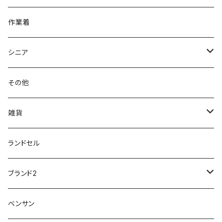
アキレス Achilles
フルール
クラークス Clarks
針刺し防止
ビジネスシューズ
膝・腰痛
スポーツ
20191223nrain
レインアイテム
作業着
GIRARE
パンジー Pansy
クノ
ムレ防止
防水シューズ
暑い、足汗、ムレ対策
レインブーツ
20190106nattack
レインブーツ
シニア
GLOBAL CLUB
第一ゴム
チャーミング Charming
サンダルタイプ
オフィスサンダル
ニオイ、菌
防水シューズ
20190223nkutu
アウトドア・トレッキング
カジュアル
その他
M-THREE
ワイルドツリー WILD TREE
ネウシ NEUSHI
外反母趾
レインウェア・アイテム
カジュアルシューズ
20190501nnf
動画でご紹介
紳士
雑貨
Penny Lane
ユアーズアーミーワールド
トパーズ TOPAZ
スリップ防止
20200701nmensand
フォーマル/ビジネス/通学靴
婦人
雨具
ランドセル
moz
プチプリンセス
ソファ sofa
冷え性
傘
20200721nwsand
軽量
ブランド2
Field tex
ミクニ
ウィルソン Wilson
20190702caq
夏特集
ノースフェイス
ベンサン
イチマツ
ミレディ Milady
ダイヤルDRIVE