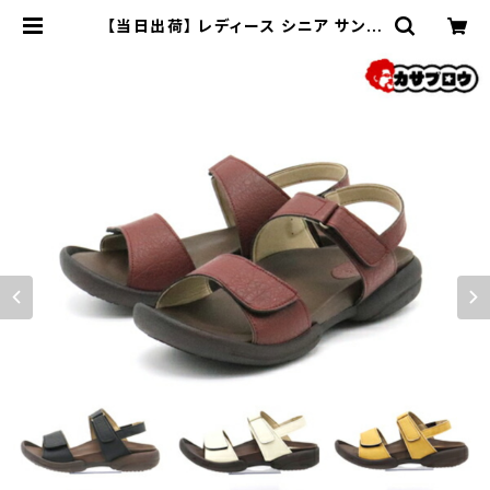
【当日出荷】 レディース シニア サンダ
ル ローリングシューズ Re：getA リ
ゲッタ R279 カジュアル 日本製 コン
フォートシューズ | 長靴・サンダルの
カサブロウ