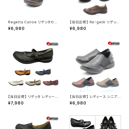
Regetta Canoe リゲッタカヌ
【当日出荷】 Re：getA リゲッタ
ー レディース サンダル ローリン
レディース カジュアル ローリン
¥6,980
¥6,980
グシューズ CJBN5710 カジュ
グシューズ R074 ゴムレース 日
アル 日本製 Re：getA コンフォ
本製 コンフォートシューズ
ートシューズ
【当日出荷】 リゲッタ レディース
【当日出荷】 レディース シニア
ワンストラップパンプス R2361
カジュアル 2WAY サボ Re：get
¥7,980
¥6,980
Re getA 日本製
A リゲッタ ローリングシューズ
R325 日本製 コンフォートシュ
ーズ