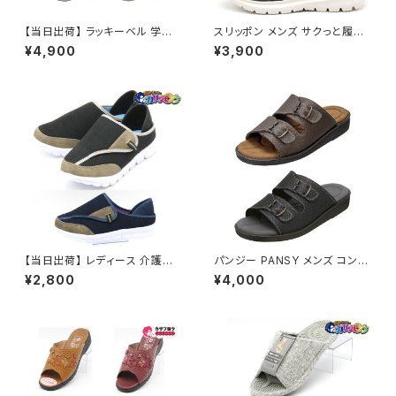
【当日出荷】 ラッキーベル 学生
スリッポン メンズ サクっと履け
内履き 体育館履き アクト801
る L204 LARKINS
¥4,900
¥3,900
スニーカー ローカット メンズ レ
ディース 軽量 通学靴 学生靴 ス
ポーツ 体育 通気性 メッシュ 幅
広 おすすめ
【当日出荷】 レディース 介護シ
パンジー PANSY メンズ コンフ
ューズ クロッグ サンダル スリッ
ォートサンダル 9030
¥2,800
¥4,000
パ 4127 M-THREE ベルクロ
マジックテープ オシャレ おすす
め