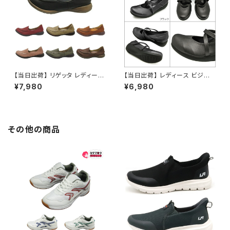
【当日出荷】 リゲッタ レディース
【当日出荷】 レディース ビジネ
スリッポン ローリングシューズ
スシューズ フォーマルシューズ
¥7,980
¥6,980
R-302 カジュアル 日本製 Re：
リゲッタ パンプス ウェッジソー
getA regetcasu おすすめ
ル ローリングシューズ R-35 ミ
ドル 5cm 日本製 Re getA re
getx おすすめ
その他の商品