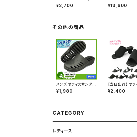
ne ペニーレイン メンズ
TH FACE ノー
¥2,700
¥13,600
2wayクロッグ mx600
スNF02340 T
1 サンダル メンズ サボ
ック×TNFブラッ
サンダル フラット ソフト
ス キャンプ ミュ
中敷き スリッパ コンフォ
ンダル メンズ レ
ート 男性 メンズ おすす
ス アウトドア オ
その他の商品
め
おすすめ
メンズ オフィスサンダル
【当日出荷】 オフ
スリッポン クロッグ ク
ンダル レディース 
¥1,980
¥2,400
ロッグ ビジネスサンダ
ano Valentin
ル ビジネススリッパ ス
ノバレンチノ 婦
ーツ 社内履き かかとな
スシューズ ビジ
し 黒 ブラック
ンダル ビジネス
歩きやすい 痛くな
CATEGORY
脚 疲れない 無地
ゃれ おすすめ
レディース