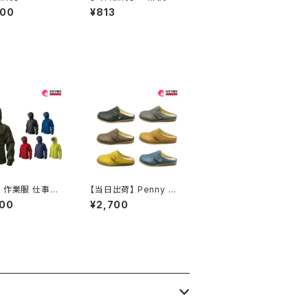
ACE ノースフェイ
スリッパ sskー5151 サ
000
¥813
2353 TNFブラ
ンダル 防臭スリッパ お
TNFブラック リア
すすめ 昭和レトロ ロン
ブ フリップ サンダ
グセラー 定番品
ンズ レディース ア
ア オシャレ おす
 作業服 仕事服
【当日出荷】 Penny La
 ワークウェア カ
ne ペニーレイン レディ
900
¥2,700
ク 防水ジャケット
ースクロッグ mx1196
0ストレッチシール
サンダル レディース サ
ケット
ボサンダル フラット ソフ
ト中敷き スリッパ コンフ
ォート 女性 婦人 おすす
め