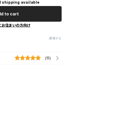
l shipping available
d to cart
にお住まいの方向け
通報する
(11)