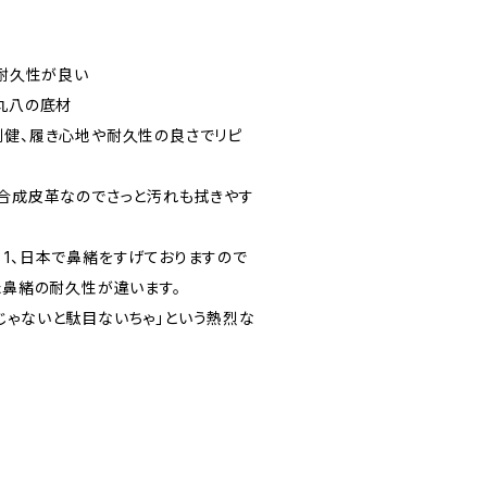
、耐久性が良い
い丸八の底材
剛健、履き心地や耐久性の良さでリピ
。合成皮革なのでさっと汚れも拭きやす
 1、日本で鼻緒をすげておりますので
た鼻緒の耐久性が違います。
じゃないと駄目ないちゃ」という熱烈な