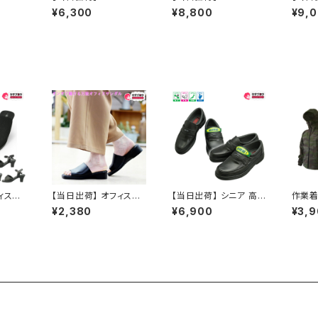
スフェイ
TH FACE ザノースフェ
TH FACE ノースフェイ
TH F
¥6,300
¥8,800
¥9,
NFブラ
イス サンダル Base C
スNF52351 TNFブラッ
スNF5
ク ベー
amp Slide ベース キ
ク×TNFブラック ストレ
ック×
ール サ
ャンプ スライド III NF0
イタム レペンテ II サン
クティ
ディー
2354 メンズ
ダル メンズ レディース
ル メ
シャレ
アウトドア オシャレ お
ウトド
すすめ
すめ
ィスサ
【当日出荷】 オフィスサ
【当日出荷】 シニア 高
作業着
Luci
ンダル レディース オフ
齢者用 靴 介護シューズ
仕事着
¥2,380
¥6,900
¥3,
o ルチア
ィスシューズ ビジネス
介護用品 ウォーキング
ジメイ
人オフィ
サンダル ビジネススリッ
シューズ カジュアルシュ
757
ネスサ
パ 歩きやすい 痛くない
ーズ メンズ 紳士 ミクニ
ドジャ
スリッパ
美脚 疲れない 無地 お
3601 幅広 日本製 おす
い 美
しゃれ シンプル イチマ
すめ 父の日プレゼント
 おし
ツ ICHIMATSU おすす
昭和レトロ ロングセラ
め
ー 定番品