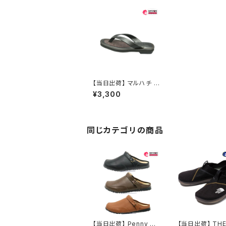
【当日出荷】 マルハチ メ
ンズカリプソ 297 サン
¥3,300
ダル つっかけ 丸八 お
すすめ 昭和レトロ ロン
グセラー 定番品
同じカテゴリの商品
【当日出荷】 Penny La
【当日出荷】 THE