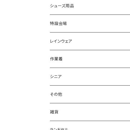
カジュアルシューズ
EVARON
弘進ゴム
オフィスサンダル
サンダル/クロッグ
スミクラ
作業靴
上履き/スリッパ
アシックス
ナースシューズ
20190123nsnk
シューズ用品
パンプス
アーノルドパーマー
力王
ビジネスシューズ
ブーツ
コンバース CONVERSE
疲れにくいクッション性能
フォーマル/ビジネス/通学靴
スケッチャーズ
20190211nattack
特設会場
OPTION GEAR
リゲッタ Re：getA
カジュアルシューズ
ハルタ HARUTA
脱ぎ履き簡単
学生靴
アウトドア/トレッキング
20200114ncv
悩み解決
レインウェア
アキレス Achilles
フルール
クラークス Clarks
針刺し防止
ビジネスシューズ
膝・腰痛
スポーツ
20191223nrain
レインアイテム
作業着
GIRARE
パンジー Pansy
クノ
ムレ防止
防水シューズ
暑い、足汗、ムレ対策
レインブーツ
20190106nattack
レインブーツ
シニア
GLOBAL CLUB
第一ゴム
チャーミング Charming
サンダルタイプ
オフィスサンダル
ニオイ、菌
防水シューズ
20190223nkutu
アウトドア・トレッキング
カジュアル
その他
M-THREE
ワイルドツリー WILD TREE
ネウシ NEUSHI
外反母趾
レインウェア・アイテム
カジュアルシューズ
20190501nnf
動画でご紹介
紳士
雑貨
Penny Lane
ユアーズアーミーワールド
トパーズ TOPAZ
スリップ防止
20200701nmensand
フォーマル/ビジネス/通学靴
婦人
雨具
ランドセル