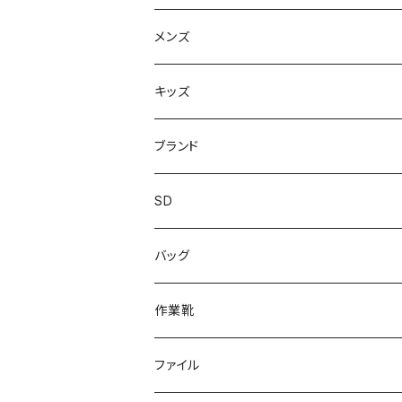
スニーカー
メンズ
上履き/スリッパ
サンダル・スリッパ
キッズ
レインシューズ
メンズ\レインシューズ
スニーカー
ブランド
カジュアル
スニーカー
レインシューズ
ブランド1
SD
サンダル/クロッグ
アディダス adidas
作業靴
上履き/スリッパ
カジュアル
ブランド3
エムディ企画
バッグ
ブーツ
アシックス asics
サンダル/クロッグ
ヨネックス YONEX
フォーマル/ビジネス/通学靴
カジュアル
フォーマル
アディダス
作業靴
スニーカー
BCR
日進ゴム
学生靴
スニーカー
レインシューズ
アウトドア/トレッキング
ブランド2
足袋
ファイル