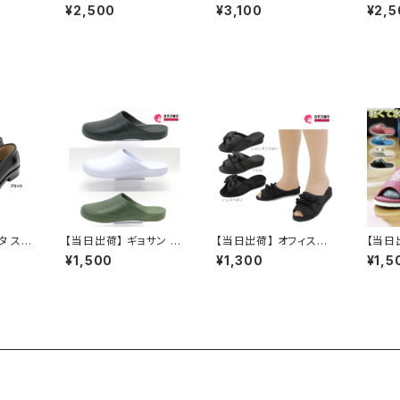
プ 前あ
齢者用 老人 靴 レディ
オフィスシューズ 接触
ーズ 
¥2,500
¥3,100
¥2,5
防滑 快
ースヘップ hi2110 レデ
冷感 クール素材 2401
ビジネ
業務用
ィース ヘップ サンダル
0 アクシア ビジネスサ
ネスス
プ おし
つっかけ 日本製 軽量
ンダル ビジネススリッパ
痛くな
デーショ
シンプル 外反母趾 おす
スーツ おしゃれ 社内履
無地 
ムシュー
すめ 昭和レトロ ロング
き かかとなし 黒 ブラッ
クール素
すすめ
セラー 定番品
ク イチマツ
CIAN
日本製 
マツ
タ スク
【当日出荷】 ギョサン 魚
【当日出荷】 オフィスサ
【当日
タッセル
サン メンズ サンダル パ
ンダル レディース オフ
ッパ 
¥1,500
¥1,300
¥1,5
7 メン
ール PEARL クロッグ
ィスシューズ ビジネス
幅広 
黒 3E
375 フリーサイズ人気
サンダル ビジネススリッ
開き 
靴 ビ
定番 オシャレ おすすめ
パ 歩きやすい 痛くない
おすす
日本製
美脚 疲れない 無地 お
靴 カジ
しゃれ ヒールスリッパ
ファッシ
リボン 黒 ブラック G07
ァー 発
102210 フォーマル お
すすめ