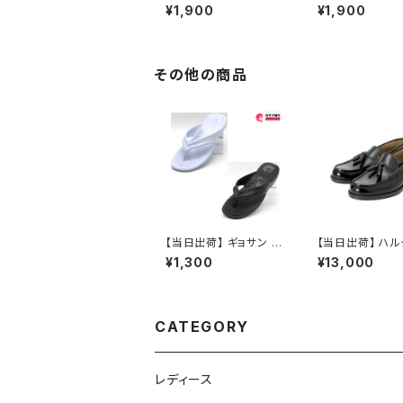
しじら織ストライプ 日本
しじら織ストライ
¥1,900
¥1,900
製 軽量 防滑 快適機能
き 日本製 軽量 
来客用 業務用 しじら織
適機能 来客用 
ストライプ おしゃれ Ｍ
しじら織 ストライ
Ｌ グラデーション スリッ
ゃれ Ｍ Ｌ グラ
パルームシューズ 外反
ン スリッパルー
その他の商品
母趾 おすすめ
ズ 外反母趾 お
【当日出荷】 ギョサン 魚
【当日出荷】 ハル
サン メンズ ビーチサン
ール HARUTA 
¥1,300
¥13,000
ダル ゴム草履 日本製
ローファー #90
メンズ 鼻緒 パール MA
ズ 紳士 ブラック 
-110 ＰＶＣ製サンダル
本革 学生靴 通学
昭和レトロ ロングセラ
ジネスシューズ 
ー 定番品 浴衣コーデ
定番 フォーマル
CATEGORY
夏祭り お祭り おすすめ
ュアル オシャレ 
オシャレ
ョン 大人ローフ
表会 指定靴
レディース