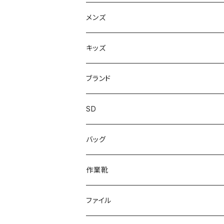
スニーカー
メンズ
上履き/スリッパ
サンダル・スリッパ
キッズ
レインシューズ
メンズ\レインシューズ
スニーカー
ブランド
カジュアル
スニーカー
レインシューズ
ブランド1
SD
サンダル/クロッグ
アディダス adidas
作業靴
上履き/スリッパ
カジュアル
ブランド3
エムディ企画
バッグ
ブーツ
アシックス asics
サンダル/クロッグ
ヨネックス YONEX
フォーマル/ビジネス/通学靴
カジュアル
フォーマル
アディダス
作業靴
スニーカー
BCR
日進ゴム
学生靴
スニーカー
レインシューズ
アウトドア/トレッキング
ブランド2
足袋
ファイル
カジュアルシューズ
EVARON