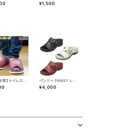
オフィスサンダル
ーズ 福袋商品 キッズ サ
00
¥1,500
スサンダル ビジ
ンダル 男の子 ベンハー
リッパ 歩きやすい
鼻緒付き 子供用 カジュ
い 美脚 疲れない
アル おすすめ 昭和レト
おしゃれ 接触冷感
ロ ロングセラー 定番品
材 75602 LU
プレゼント こどもの日
O VALENTINO
im75602 イチ
出荷】 トイレスリ
パンジー PANSY レデ
おしゃれ ゆったり
ィース コンフォートサン
00
¥4,000
厚底EVA素材 前
ダル 9063
洗える トイレ用品
め