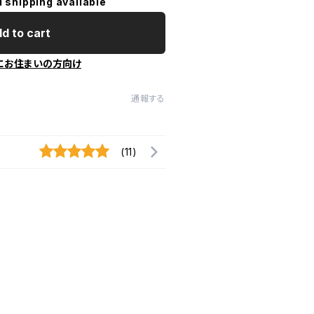
l shipping available
d to cart
にお住まいの方向け
通報する
(11)