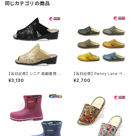
同じカテゴリの商品
【当日出荷】 シニア 高齢者用 老
【当日出荷】 Penny Lane ペニ
人 靴 レディース ヘップ つっか
ーレイン レディースクロッグ m
¥3,130
¥2,700
け サンダル チュール ELCHIC
x1196 サンダル レディース サ
O レディース 婦人用 9481 美
ボサンダル フラット ソフト中敷き
杉 昭和レトロ ロングセラー 定
スリッパ コンフォート 女性 婦人
番品
おすすめ