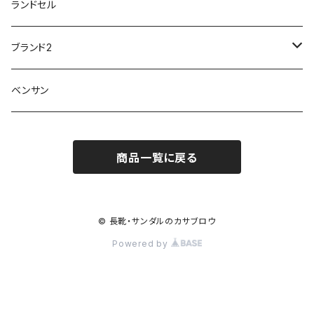
20200701nmensand
フォーマル/ビジネス/通学靴
婦人
雨具
ランドセル
moz
プチプリンセス
ソファ sofa
冷え性
傘
20200721nwsand
軽量
ブランド2
Field tex
ミクニ
ウィルソン Wilson
20190702caq
夏特集
ノースフェイス
ベンサン
イチマツ
ミレディ Milady
ダイヤルDRIVE
その他
20190310nwaso
10%OFFラス市
IFME
マドラス
ザノースフェイス THE NORTH FACE
商品一覧に戻る
Kiyomo Asmo
20200723nmsand
スニーカー
丸五
オクムラ
mercury
20190303nrain
ベビー靴
© 長靴・サンダルのカサブロウ
ナイキ NIKE
Powered by
アサヒ asahi
20190228nkutu
親子コーデ
カジメイク
スケッチャーズ
20200419ndrive
和装サンダル特集