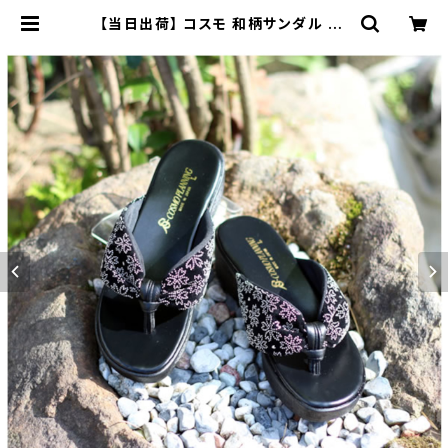
【当日出荷】 コスモ 和柄サンダル 52
3 レディース 鼻緒付 浴衣 和柄 和風
和装 つっかけ お祭り 花火大会 | 長
靴・サンダルのカサブロウ