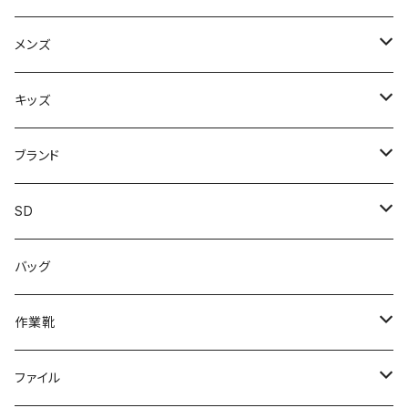
スニーカー
メンズ
上履き/スリッパ
サンダル・スリッパ
キッズ
レインシューズ
メンズ\レインシューズ
スニーカー
ブランド
カジュアル
スニーカー
レインシューズ
ブランド1
SD
サンダル/クロッグ
アディダス adidas
作業靴
上履き/スリッパ
カジュアル
ブランド3
エムディ企画
バッグ
ブーツ
アシックス asics
サンダル/クロッグ
ヨネックス YONEX
フォーマル/ビジネス/通学靴
カジュアル
フォーマル
アディダス
作業靴
スニーカー
BCR
日進ゴム
学生靴
スニーカー
レインシューズ
アウトドア/トレッキング
ブランド2
足袋
ファイル