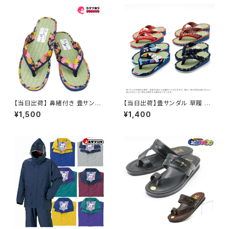
【当日出荷】 鼻緒付き 畳サンダ
【当日出荷】畳サンダル 草履 鼻
ル 草履 レディース たたみ 日本
緒付き 草履 子供用 キッズ たた
¥1,500
¥1,400
製 民芸品 福袋 tatamiw 痛くな
み 日本製畳 民芸品 福袋 痛くな
い ぞうり 祭り用品 浴衣 歩きや
い ぞうり 祭り用品 浴衣 歩きや
すい 和柄 和装 婦人 室内 屋外
すい 和柄 和装 室内 屋外兼用
兼用 浴衣コーデ 夏祭り お祭り
浴衣コーデ 夏祭り お祭り おす
おすすめ オシャレ
すめ オシャレ