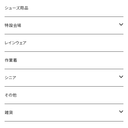
カジュアルシューズ
EVARON
弘進ゴム
オフィスサンダル
サンダル/クロッグ
スミクラ
作業靴
上履き/スリッパ
アシックス
ナースシューズ
20190123nsnk
シューズ用品
パンプス
アーノルドパーマー
力王
ビジネスシューズ
ブーツ
コンバース CONVERSE
疲れにくいクッション性能
フォーマル/ビジネス/通学靴
スケッチャーズ
20190211nattack
特設会場
OPTION GEAR
リゲッタ Re：getA
カジュアルシューズ
ハルタ HARUTA
脱ぎ履き簡単
学生靴
アウトドア/トレッキング
20200114ncv
悩み解決
レインウェア
アキレス Achilles
フルール
クラークス Clarks
針刺し防止
ビジネスシューズ
膝・腰痛
スポーツ
20191223nrain
レインアイテム
作業着
GIRARE
パンジー Pansy
クノ
ムレ防止
防水シューズ
暑い、足汗、ムレ対策
レインブーツ
20190106nattack
レインブーツ
シニア
GLOBAL CLUB
第一ゴム
チャーミング Charming
サンダルタイプ
オフィスサンダル
ニオイ、菌
防水シューズ
20190223nkutu
アウトドア・トレッキング
カジュアル
その他
M-THREE
ワイルドツリー WILD TREE
ネウシ NEUSHI
外反母趾
レインウェア・アイテム
カジュアルシューズ
20190501nnf
動画でご紹介
紳士
雑貨
Penny Lane
ユアーズアーミーワールド
トパーズ TOPAZ
スリップ防止