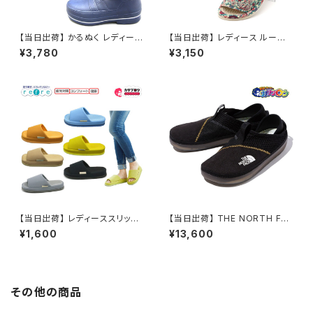
【当日出荷】 かるぬく レディース
【当日出荷】 レディース ルーム
ブーツ ネイビー N3503 レイン
シューズ 健康スリッパ リバティ
¥3,780
¥3,150
ブーツ ショート レインシューズ
サラダボール 日本製 スポンジE
レディース 雨靴 人気 おしゃれ
VA ウォッシャブルタイプ Salad
おすすめ 阪神素地
Bouwl
【当日出荷】 レディーススリッパ
【当日出荷】 THE NORTH FAC
refre リフレ 親指の付け根 スリ
E ノースフェイスNF02340 TN
¥1,600
¥13,600
ッパ ルームシューズ おしゃれ 来
Fブラック×TNFブラック ベース
客用スリッパ ツボ押し 婦人用
キャンプ ミュール サンダル メン
女性用 おすすめ オクムラ
ズ レディース アウトドア オシャ
レ おすすめ
その他の商品