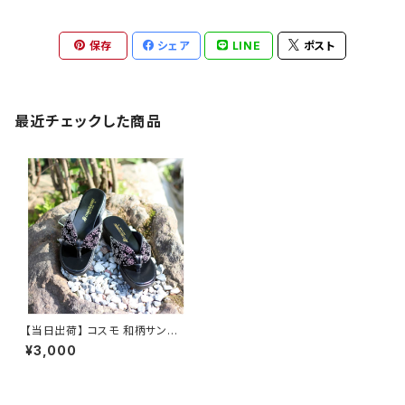
保存
シェア
LINE
ポスト
最近チェックした商品
【当日出荷】 コスモ 和柄サンダ
ル 523 レディース 鼻緒付 浴衣
¥3,000
和柄 和風 和装 つっかけ お祭り
花火大会