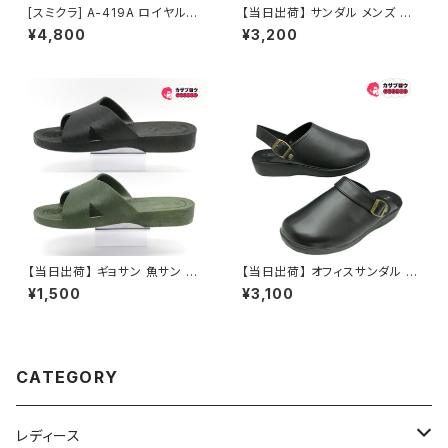
[スミクラ] A-419A ロイヤルブ
【当日出荷】 サンダル メンズ シ
ルー EL フィールド レイン スー
ニア 高齢者用 老人 日本製 92
¥4,800
¥3,200
ツ 上下組
0 ベンハー 昭和レトロ ロング
セラー 定番品
【当日出荷】 ギョサン 魚サン レ
【当日出荷】 オフィスサンダル メ
ディースサンダル パール PEAR
ンズ オフィスシューズ シューズ
¥1,500
¥3,100
L クロスバンド 66 フリーサイズ
クロッグ 暖か 発熱効果 ビジネ
人気 定番 オシャレ おすすめ
スサンダル ビジネススリッパ ス
ーツ おしゃれ 社内履き かかと
なし 黒 ブラック イチマツ ICHI
MATSU おすすめ
CATEGORY
レディース