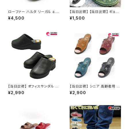
ローファー ハルタ リーガル a.v.
【当日出荷】 【当日出荷】 ギョサ
v 300 オーソドックス デザイン
ン 魚サン メンズ ベンサン サン
¥4,500
¥1,500
スペック ラウンドトゥ ローヒー
ダル パール 紳士 幅広 707 日
ル フォーマル シンプル オールシ
本製 オシャレ おすすめ 昭和レ
ーズン ローカット オススメ レデ
トロ ロングセラー 定番品
ィース ビジネスマン サラリーマ
ン シーン・ オフィス カジュアル
ラッピング キッズ avv300
【当日出荷】 オフィスサンダル レ
【当日出荷】 シニア 高齢者用 老
ディース オフィスシューズ ビジ
人 靴 レディースつっかけ サン
¥2,990
¥2,900
ネスサンダル ビジネススリッパ
ダルネウシ NEUSHI 2565 人
歩きやすい 痛くない 美脚 疲れ
気 定番 オシャレ おすすめ 昭和
ない 無地 おしゃれ クロッグ ス
レトロ ロングセラー 定番品
リッパ 7191 厚底 日本製 イチマ
ツ ICHIMATSU おすすめ