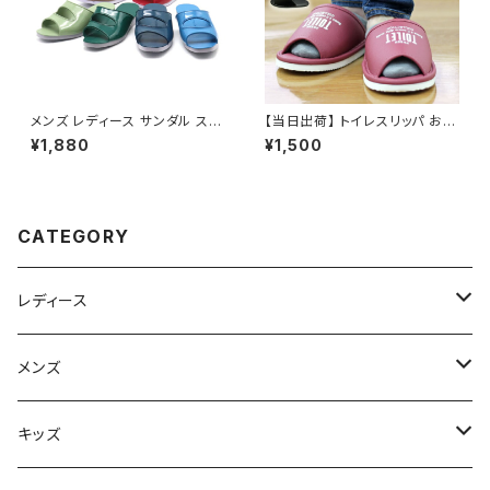
メンズ レディース サンダル スリ
【当日出荷】 トイレスリッパ おし
ッパ 上履き ナイガイ ニューモー
ゃれ ゆったり幅広 厚底EVA素
¥1,880
¥1,500
ド 内外 学園サンダル 定番 ナイ
材 前開き 洗える トイレ用品 お
ガイ 昭和レトロ ロングセラー
すすめ
定番品
CATEGORY
レディース
スニーカー
メンズ
上履き/スリッパ
サンダル・スリッパ
キッズ