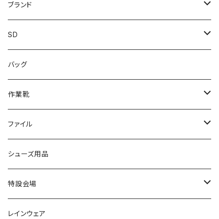
レインシューズ
メンズ\レインシューズ
スニーカー
ブランド
カジュアル
スニーカー
レインシューズ
ブランド1
SD
サンダル/クロッグ
アディダス adidas
作業靴
上履き/スリッパ
カジュアル
ブランド3
エムディ企画
バッグ
ブーツ
アシックス asics
サンダル/クロッグ
ヨネックス YONEX
フォーマル/ビジネス/通学靴
カジュアル
フォーマル
アディダス
作業靴
スニーカー
BCR
日進ゴム
学生靴
スニーカー
レインシューズ
アウトドア/トレッキング
ブランド2
足袋
ファイル
カジュアルシューズ
EVARON
弘進ゴム
オフィスサンダル
サンダル/クロッグ
スミクラ
作業靴
上履き/スリッパ
アシックス
ナースシューズ
20190123nsnk
シューズ用品
パンプス
アーノルドパーマー
力王
ビジネスシューズ
ブーツ
コンバース CONVERSE
疲れにくいクッション性能
フォーマル/ビジネス/通学靴
スケッチャーズ
20190211nattack
特設会場
OPTION GEAR
リゲッタ Re：getA
カジュアルシューズ
ハルタ HARUTA
脱ぎ履き簡単
学生靴
アウトドア/トレッキング
20200114ncv
悩み解決
レインウェア