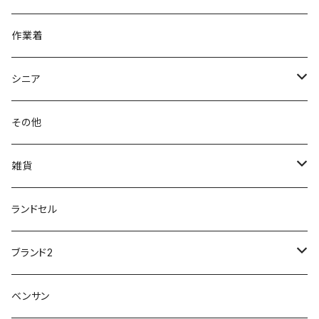
アキレス Achilles
フルール
クラークス Clarks
針刺し防止
ビジネスシューズ
膝・腰痛
スポーツ
20191223nrain
レインアイテム
作業着
GIRARE
パンジー Pansy
クノ
ムレ防止
防水シューズ
暑い、足汗、ムレ対策
レインブーツ
20190106nattack
レインブーツ
シニア
GLOBAL CLUB
第一ゴム
チャーミング Charming
サンダルタイプ
オフィスサンダル
ニオイ、菌
防水シューズ
20190223nkutu
アウトドア・トレッキング
カジュアル
その他
M-THREE
ワイルドツリー WILD TREE
ネウシ NEUSHI
外反母趾
レインウェア・アイテム
カジュアルシューズ
20190501nnf
動画でご紹介
紳士
雑貨
Penny Lane
ユアーズアーミーワールド
トパーズ TOPAZ
スリップ防止
20200701nmensand
フォーマル/ビジネス/通学靴
婦人
雨具
ランドセル
moz
プチプリンセス
ソファ sofa
冷え性
傘
20200721nwsand
軽量
ブランド2
Field tex
ミクニ
ウィルソン Wilson
20190702caq
夏特集
ノースフェイス
ベンサン
イチマツ
ミレディ Milady
ダイヤルDRIVE