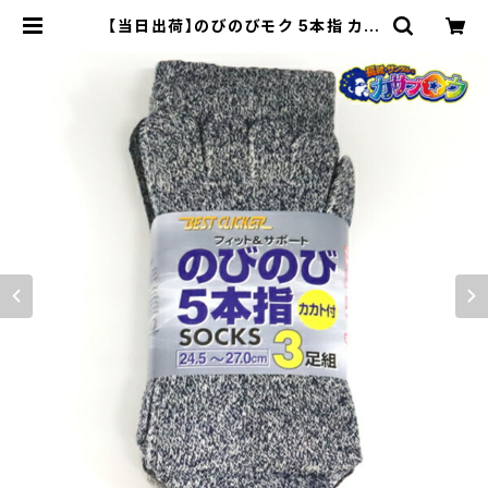
【当日出荷】のびのびモク 5本指 カカ
ト付き3足組 アタックベース 30368
0 カラーはイメージです。 フリー（24.
5-27.0cm) 作業着 作業服 仕事服
仕事着 ワークウェア | 長靴・サンダル
のカサブロウ