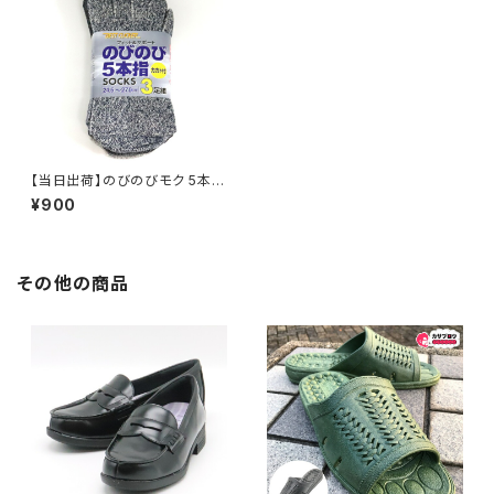
【当日出荷】のびのびモク 5本指
カカト付き3足組 アタックベース
¥900
303680 カラーはイメージで
す。 フリー（24.5-27.0cm) 作
業着 作業服 仕事服 仕事着 ワ
ークウェア
その他の商品