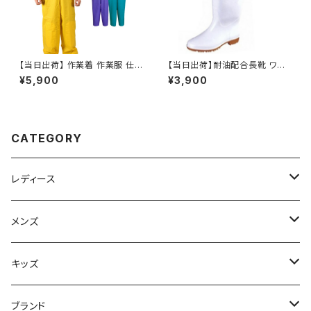
【当日出荷】 作業着 作業服 仕
【当日出荷】耐油配合長靴 ワー
事服 仕事着 カジメイク KAJIM
クシューズ 弘進ゴム メンズ レデ
¥5,900
¥3,900
EIKU ワーキングパンツ 1030
ィース ゾナG3 白 ホワイト カバ
匠EXサロペット
ー付 業務用 調理場
CATEGORY
レディース
スニーカー
メンズ
上履き/スリッパ
サンダル・スリッパ
キッズ
レインシューズ
メンズ\レインシューズ
スニーカー
ブランド