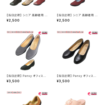
【当日出荷】 シニア 高齢者用 老
【当日出荷】 シニア 高齢者用 老
人 靴 ウォーキングシューズ Pa
人 靴 ウォーキングシューズ Pa
¥2,500
¥2,500
nsy デイリーシューズ 2100 パ
nsy 生活防水パンプス 2322 パ
ンジー 軽量 快適 レディース シ
ンジー 抗菌防臭 快適 レディー
ンプル 痛くない 疲れない おしゃ
ス シンプル 痛くない 疲れない
れ 2.5cm ヒール 歩きやすい 履
おしゃれ 3.0cm ヒール パンプ
きやすい スリッポン 日本製 リラ
ス 歩きやすい 履きやすい 衝撃
ックス おすすめ
吸収 防水 幅広 おすすめ
【当日出荷】 Pansy オフィスシ
【当日出荷】 Pansy オフィスシ
ューズ 4055 パンジー 抗菌防
ューズ 4060 パンジー 抗菌防
¥3,500
¥3,500
臭 快適 レディース シンプル 痛
臭 快適 レディース シンプル 痛
くない 疲れない おしゃれ 2.5c
くない 疲れない おしゃれ 2.5c
m ヒール シューズ 歩きやすい
m ヒール シューズ 歩きやすい
撥水 日本製 軽量 履きやすい 外
撥水 日本製 軽量 履きやすい 合
反母趾 おすすめ
皮 通勤 おすすめ