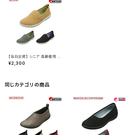
【当日出荷】 シニア 高齢者用 老
人 靴 ウォーキングシューズ Pa
¥2,300
nsy デイリーシューズ 2103 パ
ンジー 軽量 快適 レディース シ
ンプル 痛くない 疲れない おしゃ
れ 2.5cm ヒール 歩きやすい 履
きやすい スリッポン おすすめ
同じカテゴリの商品