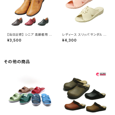
【当日出荷】 シニア 高齢者用 P
レディース スリッパ サンダル パ
ansy 婦人カジュアルシューズ
ンジー9370 室内履き 抗菌 防
¥3,500
¥4,300
4440 パンジー 快適 抗菌防臭
臭 疲れにくい オフィス おすすめ
レディース 婦人 30mm 低反発
昭和レトロ ロングセラー 定番品
スリッポン 歩きやすい 履きやす
い 疲れにくい サイドゴム おすす
め 敬老の日
その他の商品