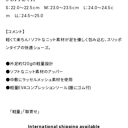
S：22.0〜22.5ｃｍ M：23.0〜23.5ｃｍ L：24.0〜24.5ｃ
ｍ LL：24.5〜25.0
【コメント】
軽くて楽ちん！ソフトなニット素材が足を優しく包み込む、スリッポ
ンタイプの快適シューズ。
●片足約120gの軽量設計
●ソフトなニット素材のアッパー
●中敷にラッセルメッシュ素材を使用
●軽量EVAコンプレッションソール(踵にゴム付)
「軽量」「取寄せ」
International shipping available