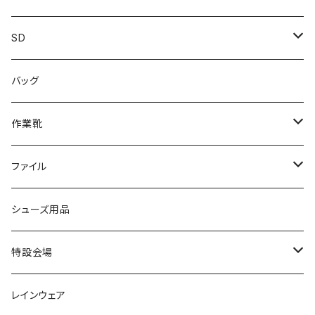
カジュアル
スニーカー
レインシューズ
ブランド1
SD
サンダル/クロッグ
アディダス adidas
作業靴
上履き/スリッパ
カジュアル
ブランド3
エムディ企画
バッグ
ブーツ
アシックス asics
サンダル/クロッグ
ヨネックス YONEX
フォーマル/ビジネス/通学靴
カジュアル
フォーマル
アディダス
作業靴
スニーカー
BCR
日進ゴム
学生靴
スニーカー
レインシューズ
アウトドア/トレッキング
ブランド2
足袋
ファイル
カジュアルシューズ
EVARON
弘進ゴム
オフィスサンダル
サンダル/クロッグ
スミクラ
作業靴
上履き/スリッパ
アシックス
ナースシューズ
20190123nsnk
シューズ用品
パンプス
アーノルドパーマー
力王
ビジネスシューズ
ブーツ
コンバース CONVERSE
疲れにくいクッション性能
フォーマル/ビジネス/通学靴
スケッチャーズ
20190211nattack
特設会場
OPTION GEAR
リゲッタ Re：getA
カジュアルシューズ
ハルタ HARUTA
脱ぎ履き簡単
学生靴
アウトドア/トレッキング
20200114ncv
悩み解決
レインウェア