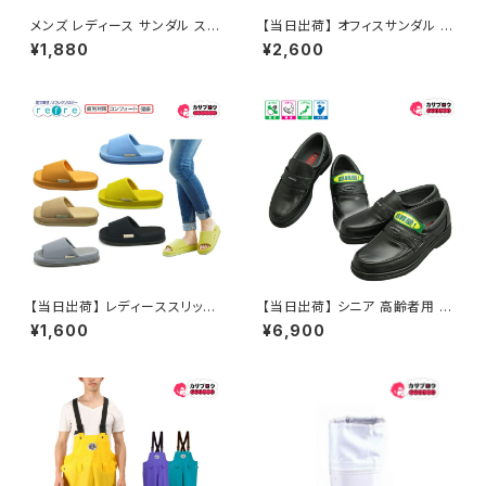
メンズ レディース サンダル スリ
【当日出荷】 オフィスサンダル レ
ッパ 上履き ナイガイ ニューモー
ディース サボ サンダル 6880
¥1,880
¥2,600
ド 内外 学園サンダル 定番 ナイ
日本製 2WAY かわいい おしゃ
ガイ 昭和レトロ ロングセラー
れ【サンタバーバラ SANTABAR
定番品
BARA】 おすすめ
【当日出荷】 レディーススリッパ
【当日出荷】 シニア 高齢者用 靴
refre リフレ 親指の付け根 スリ
介護シューズ 介護用品 ウォーキ
¥1,600
¥6,900
ッパ ルームシューズ おしゃれ 来
ングシューズ カジュアルシュー
客用スリッパ ツボ押し 婦人用
ズ メンズ 紳士 ミクニ 3601 幅
女性用 おすすめ オクムラ
広 日本製 おすすめ 父の日プレ
ゼント 昭和レトロ ロングセラー
定番品