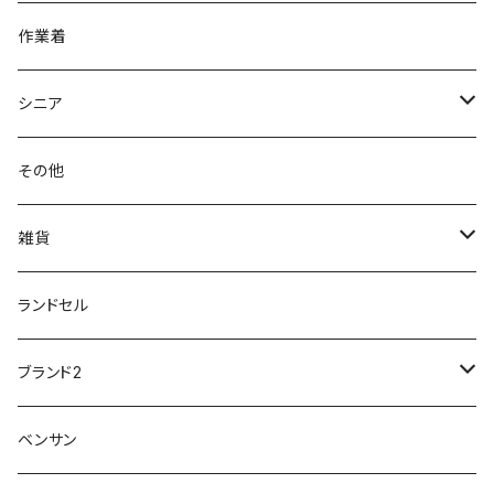
アキレス Achilles
フルール
クラークス Clarks
針刺し防止
ビジネスシューズ
膝・腰痛
スポーツ
20191223nrain
レインアイテム
作業着
GIRARE
パンジー Pansy
クノ
ムレ防止
防水シューズ
暑い、足汗、ムレ対策
レインブーツ
20190106nattack
レインブーツ
シニア
GLOBAL CLUB
第一ゴム
チャーミング Charming
サンダルタイプ
オフィスサンダル
ニオイ、菌
防水シューズ
20190223nkutu
アウトドア・トレッキング
カジュアル
その他
M-THREE
ワイルドツリー WILD TREE
ネウシ NEUSHI
外反母趾
レインウェア・アイテム
カジュアルシューズ
20190501nnf
動画でご紹介
紳士
雑貨
Penny Lane
ユアーズアーミーワールド
トパーズ TOPAZ
スリップ防止
20200701nmensand
フォーマル/ビジネス/通学靴
婦人
雨具
ランドセル
moz
プチプリンセス
ソファ sofa
冷え性
傘
20200721nwsand
軽量
ブランド2
Field tex
ミクニ
ウィルソン Wilson
20190702caq
夏特集
ノースフェイス
ベンサン
イチマツ
ミレディ Milady
ダイヤルDRIVE