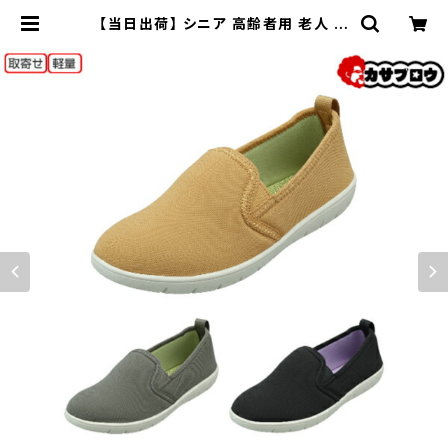
【当日出荷】 シニア 高齢者用 老人 靴
ウォーキングシューズ Pansy デイリ
ーシューズ 2103 パンジー 軽量 快適
レディース シンプル 痛くない 疲れな
い おしゃれ 2.5cm ヒール 歩きやす
い 履きやすい スリッポン おすすめ |
長靴・サンダルのカサブロウ