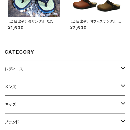
【当日出荷】 畳サンダル たたみ
【当日出荷】 オフィスサンダル レ
草履 ぞうり メンズ 紳士 男性 大
ディース サボ サンダル 6880
¥1,600
¥2,600
きいサイズ LL 26.5cm-27.5c
日本製 2WAY かわいい おしゃ
m 日本製 鼻緒付き 軽量110g
れ【サンタバーバラ SANTABAR
3cmヒール 浴衣 着物 作務衣
BARA】 おすすめ
和装 夏祭り お祭り 花火 縁日
福袋 60代 70代 80代 シニア
CATEGORY
父の日 敬老の日 ラッピング
レディース
スニーカー
メンズ
上履き/スリッパ
サンダル・スリッパ
キッズ
レインシューズ
メンズ\レインシューズ
スニーカー
ブランド