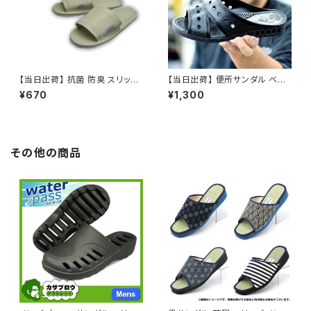
【当日出荷】 抗菌 防臭 スリッパ
【当日出荷】 便所サンダル ベン
前開き 業務用スリッパ 家庭用ス
サン 便サン 黒 トイレサンダル
¥670
¥1,300
リッパ ゲストスリッパ ビニール
ニシベ ダンヒル No.510 メンズ
スリッパ 室内履き 来賓用 来客
抗菌衛生 紳士 おすすめ 昭和レ
用 オフィス用 トイレ用 民泊用
トロ ロングセラー 定番品
男女兼用 衛生的 おすすめ 三和
その他の商品