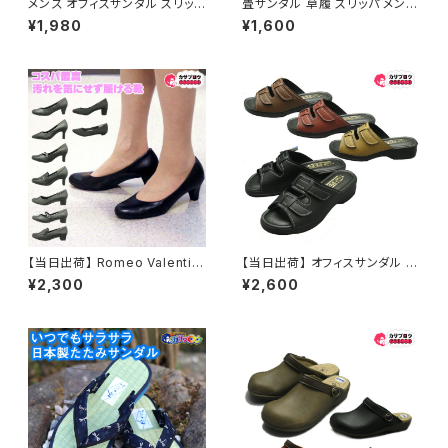
メンズ オフィスサンダル スリッ
畳サンダル 草履 スリッパ メンズ
ポン クロッグ クロッグ ビジネス
日本製 畳ヘップ 浴衣コーデ 夏
¥1,980
¥1,600
サンダル ビジネススリッパ スー
祭り お祭り おすすめ オシャレ
ツ 社内履き かかとなし 黒 ブラ
ック
【当日出荷】 Romeo Valentin
【当日出荷】 オフィスサンダル レ
o 婦人パンプス ブラック レディ
ディース シニア 高齢者用 老人
¥2,300
¥2,600
ース/ビジネスシューズ/フォーマ
靴 オフィスシューズ ビジネスサ
ルシューズ/就職活動/就活/冠婚
ンダル ビジネススリッパ 歩きや
葬祭/歩きやすい/通勤靴/リクル
すい 痛くない 美脚 疲れない 無
ートパンプス/卒園/卒業/入園/
地 おしゃれ スリッパ 1360 日本
入学/新社会人/通販 おすすめ
製 おすすめ アトム