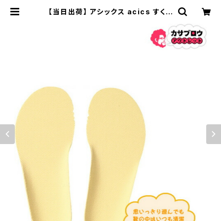
【当日出荷】 アシックス acics すくす
く スクスク SUK2 ベビーシューズ イ
ンナーソール WMーMINI TUZ102
子供 おすすめ プレゼント こどもの日
| 長靴・サンダルのカサブロウ