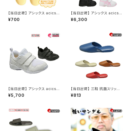
【当日出荷】 アシックス acics
【当日出荷】 アシックス acics
すくすく スクスク ベビーシュー
すくすく スクスクベビー GD.RU
¥700
¥6,300
ズ ベビー 子供 シューズ インソ
NNER BABY SL-MID スニー
ール ベビー 子供 中敷 おすすめ
カー カジュアル SUKU2 スニー
プレゼント こどもの日
カー おすすめ プレゼント こども
の日
【当日出荷】 アシックス acics
【当日出荷】 三和 抗菌スリッパ
すくすく スクスク GD.RUNNER
sskー5151 サンダル 防臭スリッ
¥5,700
¥813
MINI MGII TUM127 キッズ 子
パ おすすめ 昭和レトロ ロング
供 消臭 吸汗 通学 プレスクール
セラー 定番品
おすすめ プレゼント こどもの日