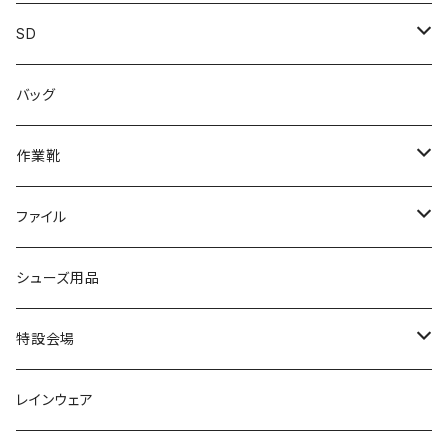
カジュアル
スニーカー
レインシューズ
ブランド1
SD
サンダル/クロッグ
アディダス adidas
作業靴
上履き/スリッパ
カジュアル
ブランド3
エムディ企画
バッグ
ブーツ
アシックス asics
サンダル/クロッグ
ヨネックス YONEX
フォーマル/ビジネス/通学靴
カジュアル
フォーマル
アディダス
作業靴
スニーカー
BCR
日進ゴム
学生靴
スニーカー
レインシューズ
アウトドア/トレッキング
ブランド2
足袋
ファイル
カジュアルシューズ
EVARON
弘進ゴム
オフィスサンダル
サンダル/クロッグ
スミクラ
作業靴
上履き/スリッパ
アシックス
ナースシューズ
20190123nsnk
シューズ用品
パンプス
アーノルドパーマー
力王
ビジネスシューズ
ブーツ
コンバース CONVERSE
疲れにくいクッション性能
フォーマル/ビジネス/通学靴
スケッチャーズ
20190211nattack
特設会場
OPTION GEAR
リゲッタ Re：getA
カジュアルシューズ
ハルタ HARUTA
脱ぎ履き簡単
学生靴
アウトドア/トレッキング
20200114ncv
悩み解決
レインウェア
アキレス Achilles
フルール
クラークス Clarks