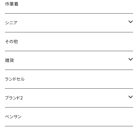
針刺し防止
ビジネスシューズ
膝・腰痛
スポーツ
20191223nrain
レインアイテム
作業着
GIRARE
パンジー Pansy
クノ
ムレ防止
防水シューズ
暑い、足汗、ムレ対策
レインブーツ
20190106nattack
レインブーツ
シニア
GLOBAL CLUB
第一ゴム
チャーミング Charming
サンダルタイプ
オフィスサンダル
ニオイ、菌
防水シューズ
20190223nkutu
アウトドア・トレッキング
カジュアル
その他
M-THREE
ワイルドツリー WILD TREE
ネウシ NEUSHI
外反母趾
レインウェア・アイテム
カジュアルシューズ
20190501nnf
動画でご紹介
紳士
雑貨
Penny Lane
ユアーズアーミーワールド
トパーズ TOPAZ
スリップ防止
20200701nmensand
フォーマル/ビジネス/通学靴
婦人
雨具
ランドセル
moz
プチプリンセス
ソファ sofa
冷え性
傘
20200721nwsand
軽量
ブランド2
Field tex
ミクニ
ウィルソン Wilson
20190702caq
夏特集
ノースフェイス
ベンサン
イチマツ
ミレディ Milady
ダイヤルDRIVE
その他
20190310nwaso
10%OFFラス市
IFME
マドラス