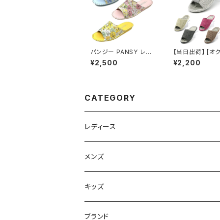
パンジー PANSY レデ
【当日出荷】 [オ
ィース ルームシューズ
aaaa1039-41
¥2,500
¥2,200
スリッパ 8690
リッパ 3Dコンフ
スリッパ 室内 か
おしゃれ
CATEGORY
レディース
スニーカー
メンズ
上履き/スリッパ
サンダル・スリッパ
キッズ
レインシューズ
メンズ\レインシューズ
スニーカー
ブランド