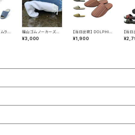
クムラ]
福山ゴム ノーカーズ＃0
【当日出荷】 DOLPHIN
【当日
 健康ス
08 長靴 防水 カバー付
しじら織ストライプ 日本
齢者用
¥3,000
¥1,900
¥2,7
ォート
幅広 暑熱対策 夏用 涼
製 軽量 防滑 快適機能
HI 
わいい
しい 田植え プロ御用達
来客用 業務用 しじら織
ヘップ
レインブーツ クールグ
ストライプ おしゃれ Ｍ
ス 女
レー クールホワイト ス
Ｌ グラデーション スリッ
つっか
ムーズ フラットソール レ
パルームシューズ 外反
外履き
インシューズ ラウンドト
母趾 おすすめ
め 昭
ゥ カジュアル シンプル
ラー 
オールシーズン ガーデ
ニング アウトドア noke
res-008