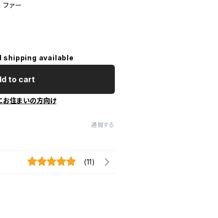
 ファー
l shipping available
d to cart
にお住まいの方向け
通報する
(11)