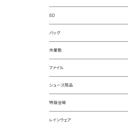
カジュアル
スニーカー
レインシューズ
ブランド1
SD
サンダル/クロッグ
アディダス adidas
作業靴
上履き/スリッパ
カジュアル
ブランド3
エムディ企画
バッグ
ブーツ
アシックス asics
サンダル/クロッグ
ヨネックス YONEX
フォーマル/ビジネス/通学靴
カジュアル
フォーマル
アディダス
作業靴
スニーカー
BCR
日進ゴム
学生靴
スニーカー
レインシューズ
アウトドア/トレッキング
ブランド2
足袋
ファイル
カジュアルシューズ
EVARON
弘進ゴム
オフィスサンダル
サンダル/クロッグ
スミクラ
作業靴
上履き/スリッパ
アシックス
ナースシューズ
20190123nsnk
シューズ用品
パンプス
アーノルドパーマー
力王
ビジネスシューズ
ブーツ
コンバース CONVERSE
疲れにくいクッション性能
フォーマル/ビジネス/通学靴
スケッチャーズ
20190211nattack
特設会場
OPTION GEAR
リゲッタ Re：getA
カジュアルシューズ
ハルタ HARUTA
脱ぎ履き簡単
学生靴
アウトドア/トレッキング
20200114ncv
悩み解決
レインウェア