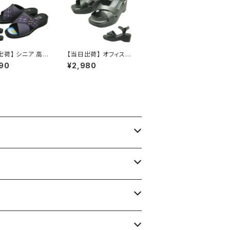
出荷】 シニア 高
【当日出荷】 オフィスサ
 老人 靴 NEUS
ンダル レディース Rom
90
¥2,980
レディース接触冷感
eo Valentino 婦人2w
 ネウシ レディー
ayサンダル ad143011
性用 婦人 ヘップ
オフィスシューズ ビジネ
け 日本製 軽量
スサンダル ビジネスス
 サンダル おすす
リッパ 歩きやすい 痛く
和レトロ ロングセ
ない 美脚 疲れない 無
定番品
地 おしゃれ おすすめ