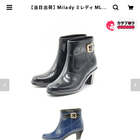
【当日出荷】 Milady ミレディ ML45
0 ショート レインブーツ ブーティ 長
靴 完全防水 雨靴 人気 おしゃれ 防水
仕様 おすすめ | 長靴・サンダルのカサ
ブロウ