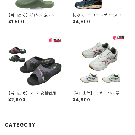
【当日出荷】 ギョサン 魚サン メ
防水スニーカー レディース メン
ンズ サンダル パール PEARL ク
ズ アウトドアプロダクツ ODP 7
¥1,500
¥4,800
ロッグ 375 フリーサイズ人気
04WS トレッキング アウトドア
定番 オシャレ おすすめ
防水設計
【当日出荷】 シニア 高齢者用 老
【当日出荷】 ラッキーベル 学生
人 靴 NEUSHI レディース健康
内履き 体育館履き アクト801
¥2,900
¥4,900
ヘップ ネウシ レディース 女性
スニーカー ローカット メンズ レ
用 婦人 ヘップ つっかけ 日本製
ディース 軽量 通学靴 学生靴 ス
軽量 外履き サンダル おすすめ
ポーツ 体育 通気性 メッシュ 幅
昭和レトロ ロングセラー 定番品
広 おすすめ
CATEGORY