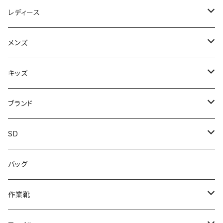
レディース
スニーカー
メンズ
上履き/スリッパ
サンダル・スリッパ
キッズ
レインシューズ
メンズ\レインシューズ
スニーカー
ブランド
カジュアル
スニーカー
レインシューズ
ブランド1
SD
サンダル/クロッグ
アディダス adidas
作業靴
上履き/スリッパ
カジュアル
ブランド3
エムディ企画
バッグ
ブーツ
アシックス asics
サンダル/クロッグ
ヨネックス YONEX
フォーマル/ビジネス/通学靴
カジュアル
フォーマル
アディダス
作業靴
スニーカー
BCR
日進ゴム
学生靴
スニーカー