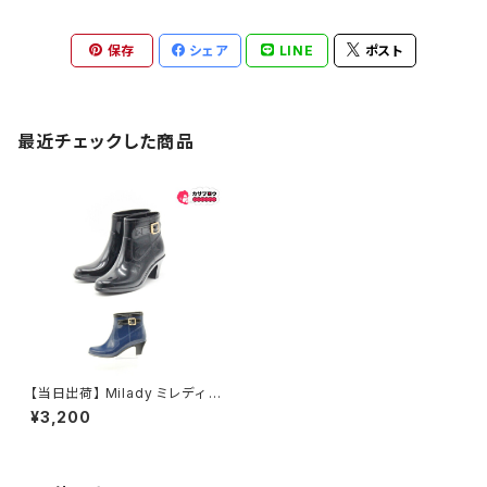
保存
シェア
LINE
ポスト
最近チェックした商品
【当日出荷】 Milady ミレディ M
L450 ショート レインブーツ ブ
¥3,200
ーティ 長靴 完全防水 雨靴 人気
おしゃれ 防水仕様 おすすめ