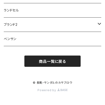
ユアーズアーミーワールド
トパーズ TOPAZ
スリップ防止
20200701nmensand
フォーマル/ビジネス/通学靴
婦人
雨具
ランドセル
moz
プチプリンセス
ソファ sofa
冷え性
傘
20200721nwsand
軽量
ブランド2
Field tex
ミクニ
ウィルソン Wilson
20190702caq
夏特集
ノースフェイス
ベンサン
イチマツ
ミレディ Milady
ダイヤルDRIVE
その他
20190310nwaso
10%OFFラス市
IFME
マドラス
ザノースフェイス THE NORTH FACE
商品一覧に戻る
Kiyomo Asmo
20200723nmsand
スニーカー
丸五
オクムラ
mercury
20190303nrain
ベビー靴
© 長靴・サンダルのカサブロウ
ナイキ NIKE
Powered by
アサヒ asahi
20190228nkutu
親子コーデ
カジメイク