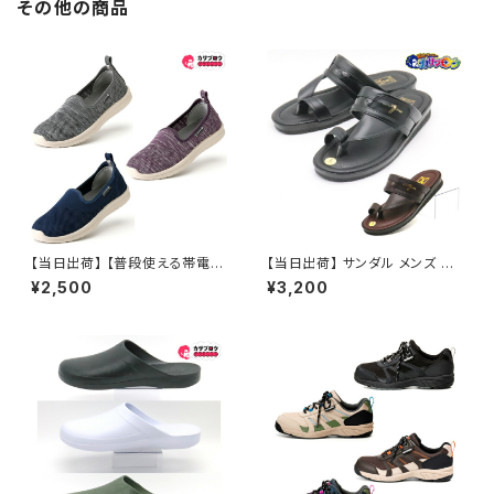
その他の商品
【当日出荷】 【普段使える帯電防
【当日出荷】 サンダル メンズ シ
止シューズ】 静電気防止スニー
ニア 高齢者用 老人 日本製 92
¥2,500
¥3,200
カー 作業靴 レディース 丸五 ヤ
0 ベンハー 昭和レトロ ロング
ンミミ 290
セラー 定番品