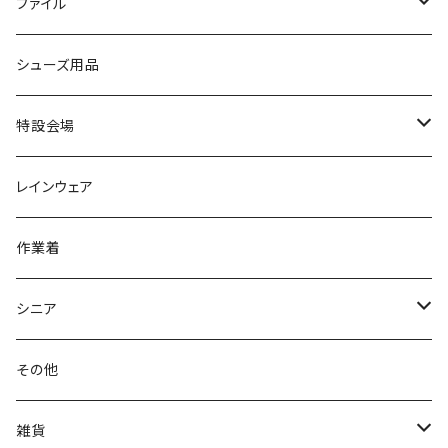
レインシューズ
アウトドア/トレッキング
ブランド2
足袋
ファイル
カジュアルシューズ
EVARON
弘進ゴム
オフィスサンダル
サンダル/クロッグ
スミクラ
作業靴
上履き/スリッパ
アシックス
ナースシューズ
20190123nsnk
シューズ用品
パンプス
アーノルドパーマー
力王
ビジネスシューズ
ブーツ
コンバース CONVERSE
疲れにくいクッション性能
フォーマル/ビジネス/通学靴
スケッチャーズ
20190211nattack
特設会場
OPTION GEAR
リゲッタ Re：getA
カジュアルシューズ
ハルタ HARUTA
脱ぎ履き簡単
学生靴
アウトドア/トレッキング
20200114ncv
悩み解決
レインウェア
アキレス Achilles
フルール
クラークス Clarks
針刺し防止
ビジネスシューズ
膝・腰痛
スポーツ
20191223nrain
レインアイテム
作業着
GIRARE
パンジー Pansy
クノ
ムレ防止
防水シューズ
暑い、足汗、ムレ対策
レインブーツ
20190106nattack
レインブーツ
シニア
GLOBAL CLUB
第一ゴム
チャーミング Charming
サンダルタイプ
オフィスサンダル
ニオイ、菌
防水シューズ
20190223nkutu
アウトドア・トレッキング
カジュアル
その他
M-THREE
ワイルドツリー WILD TREE
ネウシ NEUSHI
外反母趾
レインウェア・アイテム
カジュアルシューズ
20190501nnf
動画でご紹介
紳士
雑貨
Penny Lane