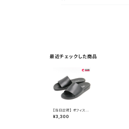
最近チェックした商品
【当日出荷】 オフィスサ
ンダル レディース ヘッ
¥3,300
プ つっかけ サンダル オ
フィス falca 婦人用 92
00 ラウンドトゥ フラット