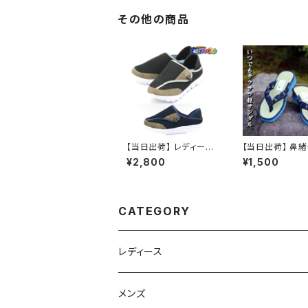
底 美杉
その他の商品
【当日出荷】 レディース
【当日出荷】 鼻
介護シューズ クロッグ
畳サンダル 草履
¥2,800
¥1,500
サンダル スリッパ 4127
たたみ 日本製 
M-THREE ベルクロ マ
福袋 tatamig 
ジックテープ オシャレ
ぞうり 祭り用品 
おすすめ
きやすい 和柄 和
士 室内 屋外兼用
CATEGORY
コーデ 夏祭り 
おすすめ オシャ
レディース
スニーカー
メンズ