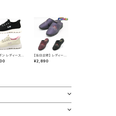
ポン レディース
【当日出荷】 レディース
と履ける L303
シニア サンダル つっか
900
¥2,890
INS
け 防寒ヘップ 婦人715
5 NEUSHI 日本製 発
熱 オシャレ おすすめ