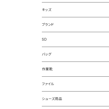
上履き/スリッパ
サンダル・スリッパ
キッズ
レインシューズ
メンズ\レインシューズ
スニーカー
ブランド
カジュアル
スニーカー
レインシューズ
ブランド1
SD
サンダル/クロッグ
アディダス adidas
作業靴
上履き/スリッパ
カジュアル
ブランド3
エムディ企画
バッグ
ブーツ
アシックス asics
サンダル/クロッグ
ヨネックス YONEX
フォーマル/ビジネス/通学靴
カジュアル
フォーマル
アディダス
作業靴
スニーカー
BCR
日進ゴム
学生靴
スニーカー
レインシューズ
アウトドア/トレッキング
ブランド2
足袋
ファイル
カジュアルシューズ
EVARON
弘進ゴム
オフィスサンダル
サンダル/クロッグ
スミクラ
作業靴
上履き/スリッパ
アシックス
ナースシューズ
20190123nsnk
シューズ用品
パンプス
アーノルドパーマー