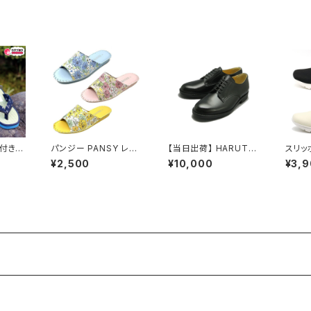
緒付き
パンジー PANSY レデ
【当日出荷】 HARUTA
スリッ
 メンズ
ィース ルームシューズ
ハルタ 6776 メンズ ビ
サクっ
¥2,500
¥10,000
¥3,
民芸品
スリッパ 8690
ジネスシューズ 3E 幅
LARK
痛くない
広 軽量 雨の日対応 通
浴衣 歩
勤 通学 定番 ブラック
装 紳
人工皮革 日本ブランド
 浴衣
お祭り
レ