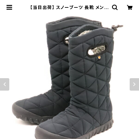
【当日出荷】 スノーブーツ 長靴 メンズ
レディース BOGS ボグス 78940 B
-MOC HI 防寒 キャンプ 雪 雪道 雪
かき 冬 | 長靴・サンダルのカサブロウ