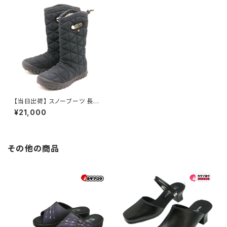
【当日出荷】 スノーブーツ 長靴
メンズ レディース BOGS ボグ
¥21,000
ス 78940 B-MOC HI 防寒 キ
ャンプ 雪 雪道 雪かき 冬
その他の商品