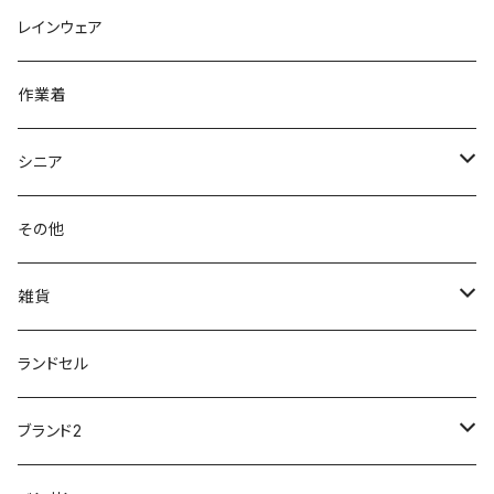
OPTION GEAR
リゲッタ Re：getA
カジュアルシューズ
ハルタ HARUTA
脱ぎ履き簡単
学生靴
アウトドア/トレッキング
20200114ncv
悩み解決
レインウェア
アキレス Achilles
フルール
クラークス Clarks
針刺し防止
ビジネスシューズ
膝・腰痛
スポーツ
20191223nrain
レインアイテム
作業着
GIRARE
パンジー Pansy
クノ
ムレ防止
防水シューズ
暑い、足汗、ムレ対策
レインブーツ
20190106nattack
レインブーツ
シニア
GLOBAL CLUB
第一ゴム
チャーミング Charming
サンダルタイプ
オフィスサンダル
ニオイ、菌
防水シューズ
20190223nkutu
アウトドア・トレッキング
カジュアル
その他
M-THREE
ワイルドツリー WILD TREE
ネウシ NEUSHI
外反母趾
レインウェア・アイテム
カジュアルシューズ
20190501nnf
動画でご紹介
紳士
雑貨
Penny Lane
ユアーズアーミーワールド
トパーズ TOPAZ
スリップ防止
20200701nmensand
フォーマル/ビジネス/通学靴
婦人
雨具
ランドセル
moz
プチプリンセス
ソファ sofa
冷え性
傘
20200721nwsand
軽量
ブランド2
Field tex
ミクニ
ウィルソン Wilson