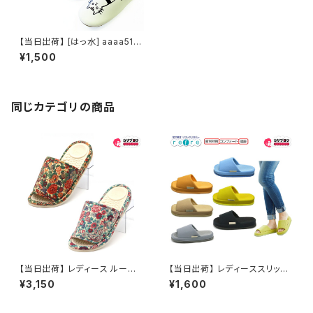
【当日出荷】 [はっ水] aaaa5116
ふきふきネコ スリッパ スリッパ
¥1,500
室内 かわいい おしゃれ
同じカテゴリの商品
【当日出荷】 レディース ルーム
【当日出荷】 レディーススリッパ
シューズ 健康スリッパ リバティ
refre リフレ 親指の付け根 スリ
¥3,150
¥1,600
サラダボール 日本製 スポンジE
ッパ ルームシューズ おしゃれ 来
VA ウォッシャブルタイプ Salad
客用スリッパ ツボ押し 婦人用
Bouwl
女性用 おすすめ オクムラ