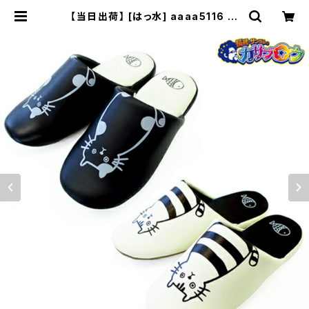
【当日出荷】 [はっ水] aaaa5116 ふ
きふきネコ スリッパ スリッパ 室内 か
わいい おしゃれ | 長靴・サンダルのカ
サブロウ