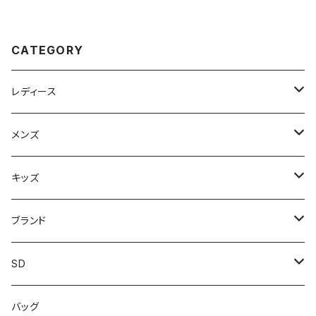
い ぞうり 祭り用品 浴衣 歩きや
すい 和柄 和装 婦人 室内 屋外
兼用 浴衣コーデ 夏祭り お祭り
おすすめ オシャレ
CATEGORY
レディース
スニーカー
メンズ
上履き/スリッパ
サンダル・スリッパ
キッズ
レインシューズ
メンズ\レインシューズ
スニーカー
ブランド
カジュアル
スニーカー
レインシューズ
ブランド1
SD
サンダル/クロッグ
アディダス adidas
作業靴
上履き/スリッパ
カジュアル
ブランド3
エムディ企画
バッグ