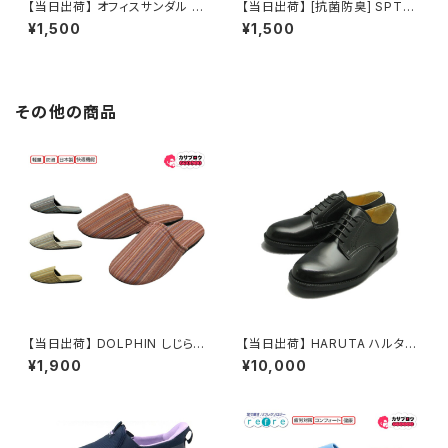
【当日出荷】 オフィスサンダル レ
【当日出荷】 [抗菌防臭] SPT3
ディース [with] NWAA7904
8 男女兼用スリッパ トイレ 院内
¥1,500
¥1,500
美脚ダイエットスリッパ スリッパ
内履き スリッパ 室内 かわいい
室内 かわいい おしゃれ
おしゃれ
その他の商品
【当日出荷】 DOLPHIN しじら
【当日出荷】 HARUTA ハルタ 6
織ストライプ 日本製 軽量 防滑
776 メンズ ビジネスシューズ 3
¥1,900
¥10,000
快適機能 来客用 業務用 しじら
E 幅広 軽量 雨の日対応 通勤
織 ストライプ おしゃれ Ｍ Ｌ グ
通学 定番 ブラック 人工皮革 日
ラデーション スリッパルームシュ
本ブランド
ーズ 外反母趾 おすすめ