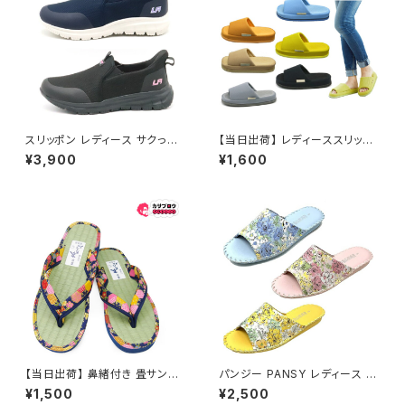
スリッポン レディース サクっと
【当日出荷】 レディーススリッパ
履ける L304 LARKINS
refre リフレ 親指の付け根 スリ
¥3,900
¥1,600
ッパ ルームシューズ おしゃれ 来
客用スリッパ ツボ押し 婦人用
女性用 おすすめ オクムラ
【当日出荷】 鼻緒付き 畳サンダ
パンジー PANSY レディース ル
ル 草履 レディース たたみ 日本
ームシューズ スリッパ 8690
¥1,500
¥2,500
製 民芸品 福袋 tatamiw 痛くな