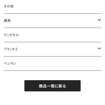
チャーミング Charming
サンダルタイプ
オフィスサンダル
ニオイ、菌
防水シューズ
20190223nkutu
アウトドア・トレッキング
カジュアル
その他
M-THREE
ワイルドツリー WILD TREE
ネウシ NEUSHI
外反母趾
レインウェア・アイテム
カジュアルシューズ
20190501nnf
動画でご紹介
紳士
雑貨
Penny Lane
ユアーズアーミーワールド
トパーズ TOPAZ
スリップ防止
20200701nmensand
フォーマル/ビジネス/通学靴
婦人
雨具
ランドセル
moz
プチプリンセス
ソファ sofa
冷え性
傘
20200721nwsand
軽量
ブランド2
Field tex
ミクニ
ウィルソン Wilson
20190702caq
夏特集
ノースフェイス
ベンサン
イチマツ
ミレディ Milady
ダイヤルDRIVE
その他
20190310nwaso
10%OFFラス市
IFME
マドラス
ザノースフェイス THE NORTH FACE
商品一覧に戻る
Kiyomo Asmo
20200723nmsand
スニーカー
丸五
オクムラ
mercury