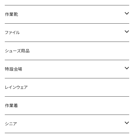
ブーツ
アシックス asics
サンダル/クロッグ
ヨネックス YONEX
フォーマル/ビジネス/通学靴
カジュアル
フォーマル
アディダス
作業靴
スニーカー
BCR
日進ゴム
学生靴
スニーカー
レインシューズ
アウトドア/トレッキング
ブランド2
足袋
ファイル
カジュアルシューズ
EVARON
弘進ゴム
オフィスサンダル
サンダル/クロッグ
スミクラ
作業靴
上履き/スリッパ
アシックス
ナースシューズ
20190123nsnk
シューズ用品
パンプス
アーノルドパーマー
力王
ビジネスシューズ
ブーツ
コンバース CONVERSE
疲れにくいクッション性能
フォーマル/ビジネス/通学靴
スケッチャーズ
20190211nattack
特設会場
OPTION GEAR
リゲッタ Re：getA
カジュアルシューズ
ハルタ HARUTA
脱ぎ履き簡単
学生靴
アウトドア/トレッキング
20200114ncv
悩み解決
レインウェア
アキレス Achilles
フルール
クラークス Clarks
針刺し防止
ビジネスシューズ
膝・腰痛
スポーツ
20191223nrain
レインアイテム
作業着
GIRARE
パンジー Pansy
クノ
ムレ防止
防水シューズ
暑い、足汗、ムレ対策
レインブーツ
20190106nattack
レインブーツ
シニア
GLOBAL CLUB
第一ゴム