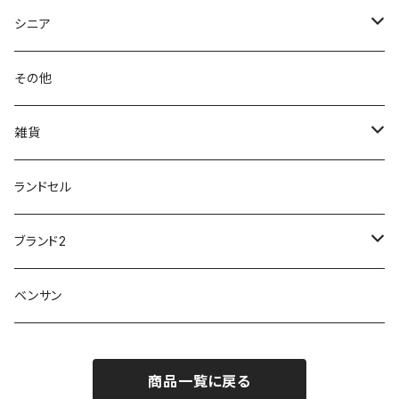
クノ
ムレ防止
防水シューズ
暑い、足汗、ムレ対策
レインブーツ
20190106nattack
レインブーツ
シニア
GLOBAL CLUB
第一ゴム
チャーミング Charming
サンダルタイプ
オフィスサンダル
ニオイ、菌
防水シューズ
20190223nkutu
アウトドア・トレッキング
カジュアル
その他
M-THREE
ワイルドツリー WILD TREE
ネウシ NEUSHI
外反母趾
レインウェア・アイテム
カジュアルシューズ
20190501nnf
動画でご紹介
紳士
雑貨
Penny Lane
ユアーズアーミーワールド
トパーズ TOPAZ
スリップ防止
20200701nmensand
フォーマル/ビジネス/通学靴
婦人
雨具
ランドセル
moz
プチプリンセス
ソファ sofa
冷え性
傘
20200721nwsand
軽量
ブランド2
Field tex
ミクニ
ウィルソン Wilson
20190702caq
夏特集
ノースフェイス
ベンサン
イチマツ
ミレディ Milady
ダイヤルDRIVE
その他
20190310nwaso
10%OFFラス市
IFME
マドラス
ザノースフェイス THE NORTH FACE
商品一覧に戻る