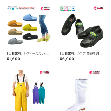
ガイ 昭和レトロ ロングセラー
れ【サンタバーバラ SANTABAR
定番品
BARA】 おすすめ
【当日出荷】 レディーススリッパ
【当日出荷】 シニア 高齢者用 靴
refre リフレ 親指の付け根 スリ
介護シューズ 介護用品 ウォーキ
¥1,600
¥6,900
ッパ ルームシューズ おしゃれ 来
ングシューズ カジュアルシュー
客用スリッパ ツボ押し 婦人用
ズ メンズ 紳士 ミクニ 3601 幅
女性用 おすすめ オクムラ
広 日本製 おすすめ 父の日プレ
ゼント 昭和レトロ ロングセラー
定番品