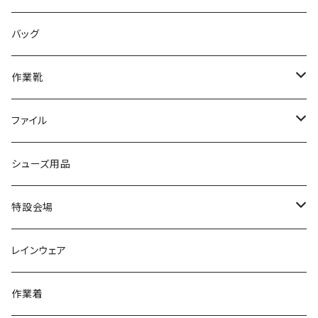
サンダル/クロッグ
アディダス adidas
作業靴
上履き/スリッパ
カジュアル
ブランド3
エムディ企画
バッグ
ブーツ
アシックス asics
サンダル/クロッグ
ヨネックス YONEX
フォーマル/ビジネス/通学靴
カジュアル
フォーマル
アディダス
作業靴
スニーカー
BCR
日進ゴム
学生靴
スニーカー
レインシューズ
アウトドア/トレッキング
ブランド2
足袋
ファイル
カジュアルシューズ
EVARON
弘進ゴム
オフィスサンダル
サンダル/クロッグ
スミクラ
作業靴
上履き/スリッパ
アシックス
ナースシューズ
20190123nsnk
シューズ用品
パンプス
アーノルドパーマー
力王
ビジネスシューズ
ブーツ
コンバース CONVERSE
疲れにくいクッション性能
フォーマル/ビジネス/通学靴
スケッチャーズ
20190211nattack
特設会場
OPTION GEAR
リゲッタ Re：getA
カジュアルシューズ
ハルタ HARUTA
脱ぎ履き簡単
学生靴
アウトドア/トレッキング
20200114ncv
悩み解決
レインウェア
アキレス Achilles
フルール
クラークス Clarks
針刺し防止
ビジネスシューズ
膝・腰痛
スポーツ
20191223nrain
レインアイテム
作業着
GIRARE
パンジー Pansy