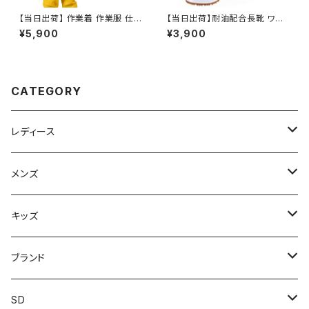
【当日出荷】 作業着 作業服 仕
【当日出荷】耐油配合長靴 ワー
事服 仕事着 カジメイク KAJIM
クシューズ 弘進ゴム メンズ レデ
¥5,900
¥3,900
EIKU ワーキングパンツ 1030
ィース ゾナG3 白 ホワイト カバ
匠EXサロペット
ー付 業務用 調理場
CATEGORY
レディース
スニーカー
メンズ
上履き/スリッパ
サンダル・スリッパ
キッズ
レインシューズ
メンズ\レインシューズ
スニーカー
ブランド
カジュアル
スニーカー
レインシューズ
ブランド1
SD