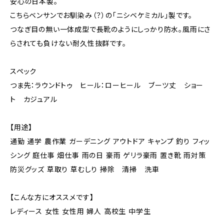
安心の日本製。
こちらベンサンでお馴染み（？）の「ニシベケミカル」製です。
つなぎ目の無い一体成型で長靴のようにしっかり防水。風雨にさ
らされても負けない耐久性抜群です。
スペック
つま先：ラウンドトゥ ヒール：ローヒール ブーツ丈 ショー
ト カジュアル
【用途】
通勤 通学 農作業 ガーデニング アウトドア キャンプ 釣り フィッ
シング 庭仕事 畑仕事 雨の日 豪雨 ゲリラ豪雨 置き靴 雨対策
防災グッズ 草取り 草むしり 掃除 清掃 洗車
【こんな方にオススメです】
レディース 女性 女性用 婦人 高校生 中学生