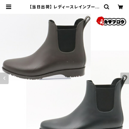
【当日出荷】 レディースレインブーツ
サイドゴアブーツ Charming 831
チャーミング ニシベケミカル 長靴 雨
靴 防水 軽量 軽い ショートブーツ 履
きやすい 滑りにくい レインシューズ
おすすめ | 長靴・サンダルのカサブロ
ウ