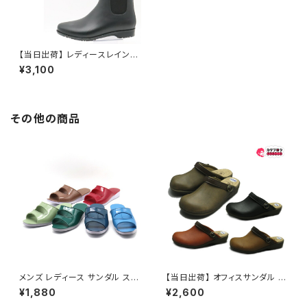
【当日出荷】 レディースレインブ
ーツ サイドゴアブーツ Charmi
¥3,100
ng 831 チャーミング ニシベケ
ミカル 長靴 雨靴 防水 軽量 軽
い ショートブーツ 履きやすい 滑
りにくい レインシューズ おすす
め
その他の商品
メンズ レディース サンダル スリ
【当日出荷】 オフィスサンダル レ
ッパ 上履き ナイガイ ニューモー
ディース サボ サンダル 6880
¥1,880
¥2,600
ド 内外 学園サンダル 定番 ナイ
日本製 2WAY かわいい おしゃ