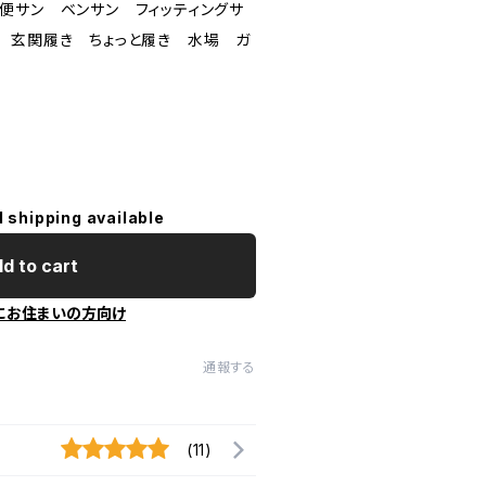
便サン ベンサン フィッティングサ
 玄関履き ちょっと履き 水場 ガ
l shipping available
d to cart
にお住まいの方向け
通報する
(11)