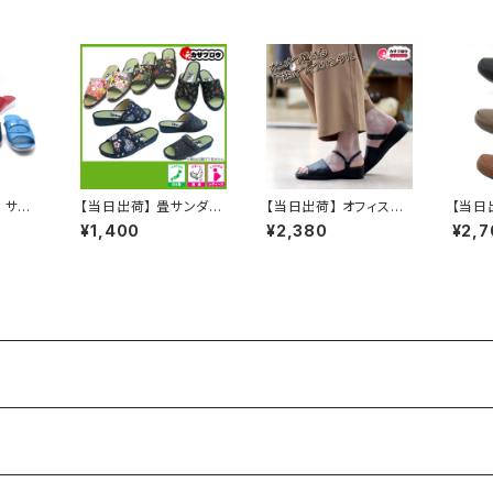
 サン
【当日出荷】 畳サンダル
【当日出荷】 オフィスサ
【当日
履き ナ
スリッパ 草履 レディー
ンダル レディース オフ
ンダル
¥1,400
¥2,380
¥2,7
ド 内
ス 痛くない ぞうり 祭り
ィスシューズ ビジネス
ッグ 
 定番
用品 浴衣 歩きやすい
サンダル ビジネススリッ
イン 
トロ ロ
和柄 和装 婦人 室内 屋
パ 歩きやすい 痛くない
ロッグ
品
外兼用 浴衣コーデ 夏
美脚 疲れない 無地 お
め
祭り お祭り おすすめ オ
しゃれ ブラック イチマ
シャレ
ツ ICHIMATSU おすす
め