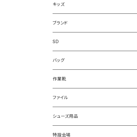
上履き/スリッパ
サンダル・スリッパ
キッズ
レインシューズ
メンズ\レインシューズ
スニーカー
ブランド
カジュアル
スニーカー
レインシューズ
ブランド1
SD
サンダル/クロッグ
アディダス adidas
作業靴
上履き/スリッパ
カジュアル
ブランド3
エムディ企画
バッグ
ブーツ
アシックス asics
サンダル/クロッグ
ヨネックス YONEX
フォーマル/ビジネス/通学靴
カジュアル
フォーマル
アディダス
作業靴
スニーカー
BCR
日進ゴム
学生靴
スニーカー
レインシューズ
アウトドア/トレッキング
ブランド2
足袋
ファイル
カジュアルシューズ
EVARON
弘進ゴム
オフィスサンダル
サンダル/クロッグ
スミクラ
作業靴
上履き/スリッパ
アシックス
ナースシューズ
20190123nsnk
シューズ用品
パンプス
アーノルドパーマー
力王
ビジネスシューズ
ブーツ
コンバース CONVERSE
疲れにくいクッション性能
フォーマル/ビジネス/通学靴
スケッチャーズ
20190211nattack
特設会場