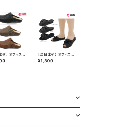
出荷】 オフィスサ
【当日出荷】 オフィスサ
 レディース クロ
ンダル レディース オフ
00
¥1,300
サンダル ペニーレ
ィスシューズ ビジネス
2wayクロッグ ク
サンダル ビジネススリッ
サンダル おすす
パ 歩きやすい 痛くない
美脚 疲れない 無地 お
しゃれ ヒールスリッパ
リボン 黒 ブラック G07
102210 フォーマル お
すすめ