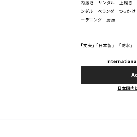
内履き サンダル 上履き 
ンダル ベランダ つっかけ
ーデニング 厨房
「丈夫」 「日本製」 「防水」
Internationa
Ad
日本国内