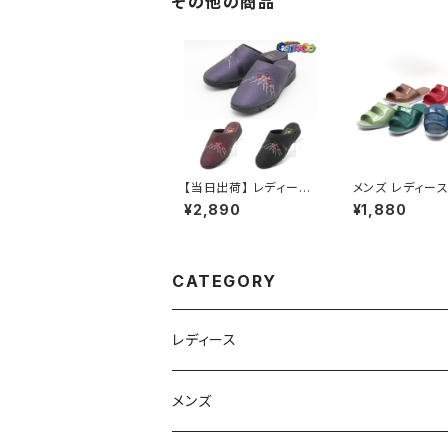
その他の商品
【当日出荷】 レディース
メンズ レディース
シニア サンダル つっか
ダル スリッパ 上
¥2,890
¥1,880
け 防寒ヘップ 婦人715
イガイ ニューモー
5 NEUSHI 日本製 発
外 学園サンダル
熱 オシャレ おすすめ
ナイガイ 昭和レ
ングセラー 定番
CATEGORY
レディース
スニーカー
メンズ