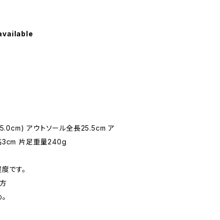
available
5.0cm) アウトソール全長25.5cm ア
3cm 片足重量240g
度です。
の方
め。