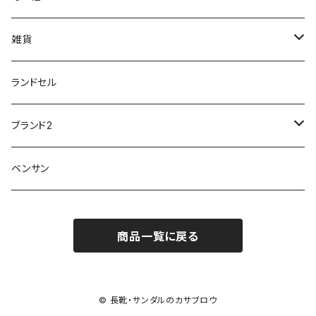
M-THREE
ワイルドツリー WILD TREE
ネウシ NEUSHI
外反母趾
レインウェア・アイテム
カジュアルシューズ
20190501nnf
動画でご紹介
紳士
雑貨
Penny Lane
ユアーズアーミーワールド
トパーズ TOPAZ
スリップ防止
20200701nmensand
フォーマル/ビジネス/通学靴
婦人
雨具
ランドセル
moz
プチプリンセス
ソファ sofa
冷え性
傘
20200721nwsand
軽量
ブランド2
Field tex
ミクニ
ウィルソン Wilson
20190702caq
夏特集
ノースフェイス
ベンサン
イチマツ
ミレディ Milady
ダイヤルDRIVE
その他
20190310nwaso
10%OFFラス市
IFME
マドラス
ザノースフェイス THE NORTH FACE
商品一覧に戻る
Kiyomo Asmo
20200723nmsand
スニーカー
丸五
オクムラ
mercury
20190303nrain
ベビー靴
© 長靴・サンダルのカサブロウ
ナイキ NIKE