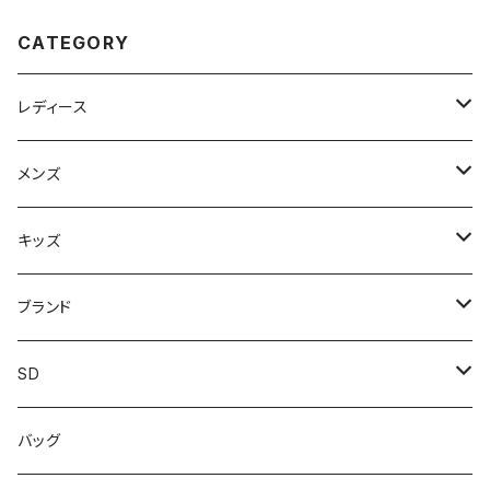
ーデ 夏祭り お祭り おすすめ オ
シャレ
CATEGORY
レディース
スニーカー
メンズ
上履き/スリッパ
サンダル・スリッパ
キッズ
レインシューズ
メンズ\レインシューズ
スニーカー
ブランド
カジュアル
スニーカー
レインシューズ
ブランド1
SD
サンダル/クロッグ
アディダス adidas
作業靴
上履き/スリッパ
カジュアル
ブランド3
エムディ企画
バッグ