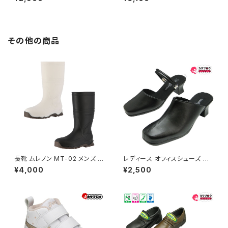
オフィスシューズ 24034 凸凹
クロッグ 暖か 発熱効果 ビジネ
マッサージ ピエールタラモン pi
スサンダル ビジネススリッパ ス
erretalamon 日本製 ビジネス
ーツ おしゃれ 社内履き かかと
サンダル ビジネススリッパ スー
なし 黒 ブラック イチマツ ICHI
ツ おしゃれ 社内履き かかとな
MATSU おすすめ
その他の商品
し 黒 ブラック イチマツ ICHIMA
TSU おすすめ
長靴 ムレノン MT-02 メンズ 軽
レディース オフィスシューズ オ
量 作業 農業 雨具 PVC 防水 ガ
フィスサンダル ビジネスサンダ
¥4,000
¥2,500
ーデニング 弘進ゴム ワークブー
ル ビジネススリッパ 歩きやすい
ツ
痛くない 美脚 疲れない 無地 お
しゃれ 冬用 吸湿 発熱 エアロブ
ラインド 日本製 im310 イチマ
ツ