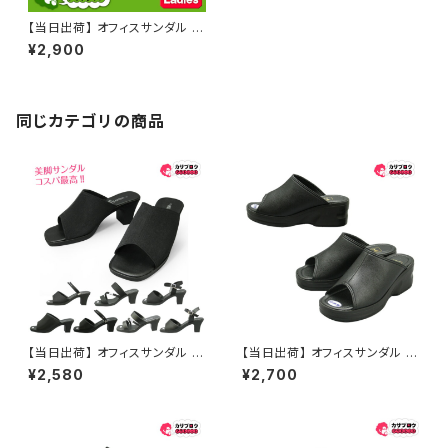
【当日出荷】 オフィスサンダル レ
ディース サンダル 2Wayサンダ
¥2,900
ル ベルト付き ヘップサンダル 軽
量 イチマツ ICHIMATSU おす
すめ
同じカテゴリの商品
【当日出荷】 オフィスサンダル レ
【当日出荷】 オフィスサンダル レ
ディース Luciano Valentino
ディース オフィスシューズ ビジ
¥2,580
¥2,700
ルチアノバレンチノ 婦人オフィス
ネスサンダル ビジネススリッパ
シューズ ビジネスサンダル ビジ
歩きやすい 痛くない 美脚 疲れ
ネススリッパ 歩きやすい 痛くな
ない 無地 おしゃれ スリッパ 191
い 美脚 疲れない 無地 おしゃれ
1 厚底 日本製 イチマツ ICHIM
おすすめ
ATSU おすすめ