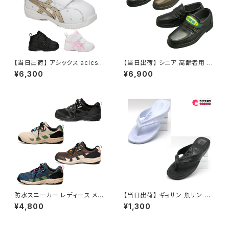
【当日出荷】 アシックス acics
【当日出荷】 シニア 高齢者用 靴
すくすく スクスクベビー GD.RU
介護シューズ 介護用品 ウォーキ
¥6,300
¥6,900
NNER BABY SL-MID スニー
ングシューズ カジュアルシュー
カー カジュアル SUKU2 スニー
ズ メンズ 紳士 ミクニ 3602 幅
カー おすすめ プレゼント こども
広 日本製 おすすめ 父の日プレ
の日
ゼント 昭和レトロ ロングセラー
定番品
防水スニーカー レディース メン
【当日出荷】 ギョサン 魚サン メ
ズ アウトドアプロダクツ ODP 7
ンズ ビーチサンダル ゴム草履
¥4,800
¥1,300
04WS トレッキング アウトドア
日本製 メンズ 鼻緒 パール MA-
防水設計
110 ＰＶＣ製サンダル 昭和レト
ロ ロングセラー 定番品 浴衣コ