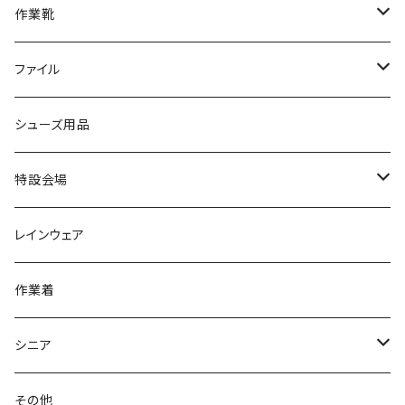
ブーツ
アシックス asics
サンダル/クロッグ
ヨネックス YONEX
フォーマル/ビジネス/通学靴
カジュアル
フォーマル
アディダス
作業靴
スニーカー
BCR
日進ゴム
学生靴
スニーカー
レインシューズ
アウトドア/トレッキング
ブランド2
足袋
ファイル
カジュアルシューズ
EVARON
弘進ゴム
オフィスサンダル
サンダル/クロッグ
スミクラ
作業靴
上履き/スリッパ
アシックス
ナースシューズ
20190123nsnk
シューズ用品
パンプス
アーノルドパーマー
力王
ビジネスシューズ
ブーツ
コンバース CONVERSE
疲れにくいクッション性能
フォーマル/ビジネス/通学靴
スケッチャーズ
20190211nattack
特設会場
OPTION GEAR
リゲッタ Re：getA
カジュアルシューズ
ハルタ HARUTA
脱ぎ履き簡単
学生靴
アウトドア/トレッキング
20200114ncv
悩み解決
レインウェア
アキレス Achilles
フルール
クラークス Clarks
針刺し防止
ビジネスシューズ
膝・腰痛
スポーツ
20191223nrain
レインアイテム
作業着
GIRARE
パンジー Pansy
クノ
ムレ防止
防水シューズ
暑い、足汗、ムレ対策
レインブーツ
20190106nattack
レインブーツ
シニア
GLOBAL CLUB
第一ゴム
チャーミング Charming
サンダルタイプ
オフィスサンダル
ニオイ、菌
防水シューズ
20190223nkutu
アウトドア・トレッキング
カジュアル
その他