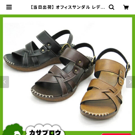
【当日出荷】 オフィスサンダル レディ
ース サンダル 2Wayサンダル ベルト
付き ヘップサンダル 軽量 イチマツ I
CHIMATSU おすすめ | 長靴・サンダ
ルのカサブロウ