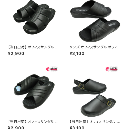
【当日出荷】 オフィスサンダル メ
メンズ オフィスサンダル オフィス
ンズ シニア オフィスシューズ 2
シューズ 接触冷感 クール素材
¥2,900
¥3,100
4004 ピエールタラモン pierre
24010 アクシア ビジネスサン
talamon 日本製 ビジネスサン
ダル ビジネススリッパ スーツ お
ダル ビジネススリッパ スーツ お
しゃれ 社内履き かかとなし 黒
しゃれ 社内履き かかとなし 黒
ブラック イチマツ
ブラック イチマツ ICHIMATSU
おすすめ
【当日出荷】 オフィスサンダル メ
【当日出荷】 オフィスサンダル メ
ンズ シニア 高齢者用 老人 靴
ンズ オフィスシューズ シューズ
¥2,900
¥3,100