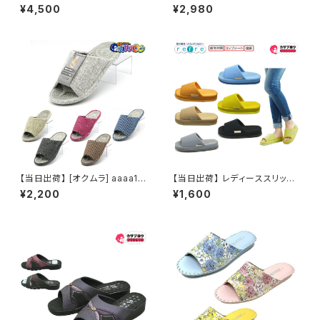
ンブーツ ラバーブーツ アルマー
ディース Romeo Valentino
¥4,500
¥2,980
トライト ARL-239
婦人2wayサンダル ad143011
オフィスシューズ ビジネスサン
ダル ビジネススリッパ 歩きやす
い 痛くない 美脚 疲れない 無地
おしゃれ おすすめ
【当日出荷】 [オクムラ] aaaa10
【当日出荷】 レディーススリッパ
39-41 健康スリッパ 3Dコンフ
refre リフレ 親指の付け根 スリ
¥2,200
¥1,600
ォート スリッパ 室内 かわいい
ッパ ルームシューズ おしゃれ 来
おしゃれ
客用スリッパ ツボ押し 婦人用
女性用 おすすめ オクムラ