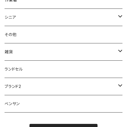
GIRARE
パンジー Pansy
クノ
ムレ防止
防水シューズ
暑い、足汗、ムレ対策
レインブーツ
20190106nattack
レインブーツ
シニア
GLOBAL CLUB
第一ゴム
チャーミング Charming
サンダルタイプ
オフィスサンダル
ニオイ、菌
防水シューズ
20190223nkutu
アウトドア・トレッキング
カジュアル
その他
M-THREE
ワイルドツリー WILD TREE
ネウシ NEUSHI
外反母趾
レインウェア・アイテム
カジュアルシューズ
20190501nnf
動画でご紹介
紳士
雑貨
Penny Lane
ユアーズアーミーワールド
トパーズ TOPAZ
スリップ防止
20200701nmensand
フォーマル/ビジネス/通学靴
婦人
雨具
ランドセル
moz
プチプリンセス
ソファ sofa
冷え性
傘
20200721nwsand
軽量
ブランド2
Field tex
ミクニ
ウィルソン Wilson
20190702caq
夏特集
ノースフェイス
ベンサン
イチマツ
ミレディ Milady
ダイヤルDRIVE
その他
20190310nwaso
10%OFFラス市
IFME
マドラス
ザノースフェイス THE NORTH FACE