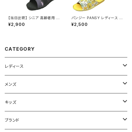
【当日出荷】 シニア 高齢者用 老
パンジー PANSY レディース ル
人 靴 NEUSHI レディース健康
ームシューズ スリッパ 8690
¥2,900
¥2,500
ヘップ ネウシ レディース 女性
用 婦人 ヘップ つっかけ 日本製
軽量 外履き サンダル おすすめ
昭和レトロ ロングセラー 定番品
CATEGORY
レディース
スニーカー
メンズ
上履き/スリッパ
サンダル・スリッパ
キッズ
レインシューズ
メンズ\レインシューズ
スニーカー
ブランド