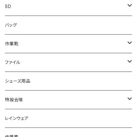
カジュアル
スニーカー
レインシューズ
ブランド1
SD
サンダル/クロッグ
アディダス adidas
作業靴
上履き/スリッパ
カジュアル
ブランド3
エムディ企画
バッグ
ブーツ
アシックス asics
サンダル/クロッグ
ヨネックス YONEX
フォーマル/ビジネス/通学靴
カジュアル
フォーマル
アディダス
作業靴
スニーカー
BCR
日進ゴム
学生靴
スニーカー
レインシューズ
アウトドア/トレッキング
ブランド2
足袋
ファイル
カジュアルシューズ
EVARON
弘進ゴム
オフィスサンダル
サンダル/クロッグ
スミクラ
作業靴
上履き/スリッパ
アシックス
ナースシューズ
20190123nsnk
シューズ用品
パンプス
アーノルドパーマー
力王
ビジネスシューズ
ブーツ
コンバース CONVERSE
疲れにくいクッション性能
フォーマル/ビジネス/通学靴
スケッチャーズ
20190211nattack
特設会場
OPTION GEAR
リゲッタ Re：getA
カジュアルシューズ
ハルタ HARUTA
脱ぎ履き簡単
学生靴
アウトドア/トレッキング
20200114ncv
悩み解決
レインウェア
アキレス Achilles
フルール
クラークス Clarks
針刺し防止
ビジネスシューズ
膝・腰痛
スポーツ
20191223nrain
レインアイテム
作業着