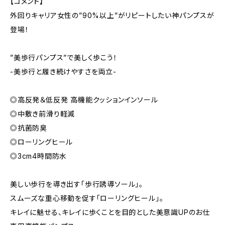
【コメント】
外回りキャリア女性の”90%以上”がリピートしたい神パンプスが
登場！
”美歩行パンプス”で美しく歩こう！
-美歩行と履き続けやすさを両立-
◎高反発＆低反発 高機能クッションインソール
◎中敷き前滑り軽減
◎抗菌防臭
◎ローリングヒール
◎3cm4時間防水
美しい歩行を導き出す「歩行誘導ソール」。
スムーズな重心移動を促す「ローリングヒール」。
キレイに魅せる、キレイに歩くことを目的とした美意識UPのお仕