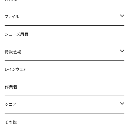
スニーカー
BCR
日進ゴム
学生靴
スニーカー
レインシューズ
アウトドア/トレッキング
ブランド2
足袋
ファイル
カジュアルシューズ
EVARON
弘進ゴム
オフィスサンダル
サンダル/クロッグ
スミクラ
作業靴
上履き/スリッパ
アシックス
ナースシューズ
20190123nsnk
シューズ用品
パンプス
アーノルドパーマー
力王
ビジネスシューズ
ブーツ
コンバース CONVERSE
疲れにくいクッション性能
フォーマル/ビジネス/通学靴
スケッチャーズ
20190211nattack
特設会場
OPTION GEAR
リゲッタ Re：getA
カジュアルシューズ
ハルタ HARUTA
脱ぎ履き簡単
学生靴
アウトドア/トレッキング
20200114ncv
悩み解決
レインウェア
アキレス Achilles
フルール
クラークス Clarks
針刺し防止
ビジネスシューズ
膝・腰痛
スポーツ
20191223nrain
レインアイテム
作業着
GIRARE
パンジー Pansy
クノ
ムレ防止
防水シューズ
暑い、足汗、ムレ対策
レインブーツ
20190106nattack
レインブーツ
シニア
GLOBAL CLUB
第一ゴム
チャーミング Charming
サンダルタイプ
オフィスサンダル
ニオイ、菌
防水シューズ
20190223nkutu
アウトドア・トレッキング
カジュアル
その他
M-THREE