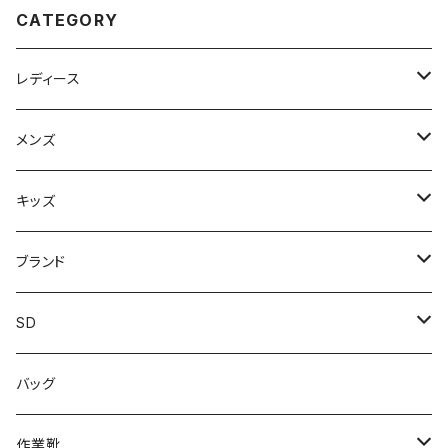
CATEGORY
レディース
スニーカー
メンズ
上履き/スリッパ
サンダル・スリッパ
キッズ
レインシューズ
メンズ\レインシューズ
スニーカー
ブランド
カジュアル
スニーカー
レインシューズ
ブランド1
SD
サンダル/クロッグ
アディダス adidas
作業靴
上履き/スリッパ
カジュアル
ブランド3
エムディ企画
バッグ
ブーツ
アシックス asics
サンダル/クロッグ
ヨネックス YONEX
フォーマル/ビジネス/通学靴
カジュアル
フォーマル
アディダス
作業靴