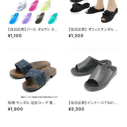
【当日出荷】パール ギョサン 95
【当日出荷】 オフィスサンダル レ
PEARL ビーチサンダル 一体成
ディース オフィスシューズ ビジ
¥1,100
¥1,300
型 シーサン ゴム草履 ベンサン
ネスサンダル ビジネススリッパ
おすすめ 日本製
歩きやすい 痛くない 美脚 疲れ
ない 無地 おしゃれ ヒールスリッ
パ リボン 黒 ブラック G071022
10 フォーマル おすすめ
和柄 サンダル 浴衣コーデ 夏祭
【当日出荷】インナーコア94144
り お祭り おすすめ オシャレ
オフィスサンダル
¥1,900
¥3,300