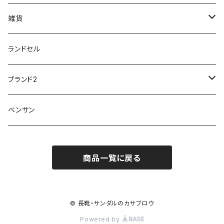
ワイルドツリー WILD TREE
ネウシ NEUSHI
外反母趾
レインウェア・アイテム
カジュアルシューズ
20190501nnf
動画でご紹介
紳士
雑貨
Penny Lane
ユアーズアーミーワールド
トパーズ TOPAZ
スリップ防止
20200701nmensand
フォーマル/ビジネス/通学靴
婦人
雨具
ランドセル
moz
プチプリンセス
ソファ sofa
冷え性
傘
20200721nwsand
軽量
ブランド2
Field tex
ミクニ
ウィルソン Wilson
20190702caq
夏特集
ノースフェイス
ベンサン
イチマツ
ミレディ Milady
ダイヤルDRIVE
その他
20190310nwaso
10%OFFラス市
IFME
マドラス
ザノースフェイス THE NORTH FACE
商品一覧に戻る
Kiyomo Asmo
20200723nmsand
スニーカー
丸五
オクムラ
mercury
20190303nrain
ベビー靴
© 長靴・サンダルのカサブロウ
ナイキ NIKE
Powered by