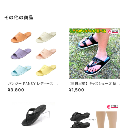
レーンパンプス ヒール 約7cm
足幅 3E相当 レディース 防水 3
E 4E 幅広 抗菌防臭 ニオイ 防
滑 快適機能 フレッシャーズ ビッ
その他の商品
ク スモール 入学式 卒業式 就活
mgs70301
パンジー PANSY レディース ル
【当日出荷】 キッズシューズ 福
ームシューズ スリッパ 9502
袋商品 キッズ サンダル 男の子
¥3,800
¥1,500
ベンハー 鼻緒付き 子供用 カジ
ュアル おすすめ 昭和レトロ ロ
ングセラー 定番品 プレゼント こ
どもの日