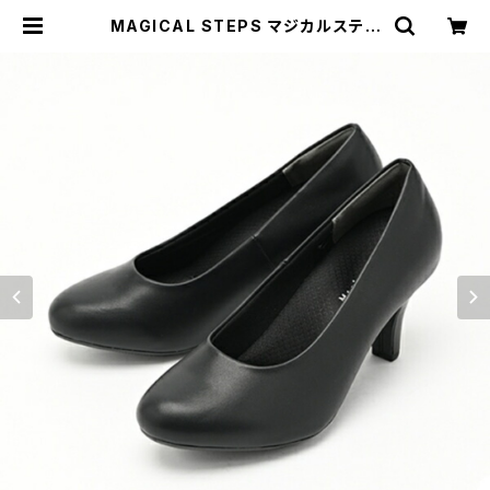
MAGICAL STEPS マジカルステッ
プス 冠婚葬祭 オフィス フォーマル 痛
くない ラウンドトウプレーンパンプス
ヒール 約7cm 足幅 3E相当 レディー
ス 防水 3E 4E 幅広 抗菌防臭 ニオイ
防滑 快適機能 フレッシャーズ ビック
スモール 入学式 卒業式 就活 mgs7
0301 | 長靴・サンダルのカサブロウ