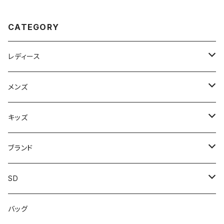
ない 無地 おしゃれ クロッグ ス
医者 スリッパ エンターテイナー
リッパ 7191 厚底 日本製 イチマ
ドクター御用達 ビジネスサンダ
ツ ICHIMATSU おすすめ
ル ビジネススリッパ スーツ おし
CATEGORY
ゃれ 社内履き かかとなし おす
すめ
レディース
スニーカー
メンズ
上履き/スリッパ
サンダル・スリッパ
キッズ
レインシューズ
メンズ\レインシューズ
スニーカー
ブランド
カジュアル
スニーカー
レインシューズ
ブランド1
SD
サンダル/クロッグ
アディダス adidas
作業靴
上履き/スリッパ
カジュアル
ブランド3
エムディ企画
バッグ