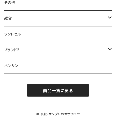
防水シューズ
20190223nkutu
アウトドア・トレッキング
カジュアル
その他
M-THREE
ワイルドツリー WILD TREE
ネウシ NEUSHI
外反母趾
レインウェア・アイテム
カジュアルシューズ
20190501nnf
動画でご紹介
紳士
雑貨
Penny Lane
ユアーズアーミーワールド
トパーズ TOPAZ
スリップ防止
20200701nmensand
フォーマル/ビジネス/通学靴
婦人
雨具
ランドセル
moz
プチプリンセス
ソファ sofa
冷え性
傘
20200721nwsand
軽量
ブランド2
Field tex
ミクニ
ウィルソン Wilson
20190702caq
夏特集
ノースフェイス
ベンサン
イチマツ
ミレディ Milady
ダイヤルDRIVE
その他
20190310nwaso
10%OFFラス市
IFME
マドラス
ザノースフェイス THE NORTH FACE
商品一覧に戻る
Kiyomo Asmo
20200723nmsand
スニーカー
丸五
オクムラ
mercury
20190303nrain
ベビー靴
© 長靴・サンダルのカサブロウ
ナイキ NIKE