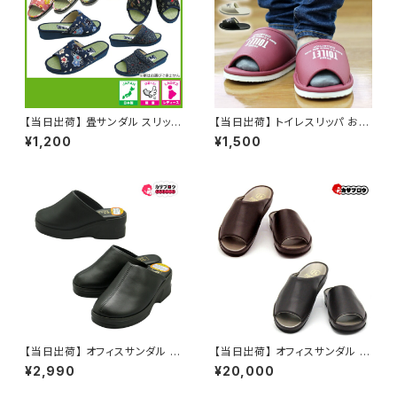
【当日出荷】 畳サンダル スリッパ
【当日出荷】 トイレスリッパ おし
草履 レディース 痛くない ぞうり
ゃれ ゆったり幅広 厚底EVA素
¥1,200
¥1,500
祭り用品 浴衣 歩きやすい 和柄
材 前開き 洗える トイレ用品 お
和装 婦人 室内 屋外兼用 浴衣
すすめ
コーデ 夏祭り お祭り おすすめ
オシャレ
【当日出荷】 オフィスサンダル レ
【当日出荷】 オフィスサンダル メ
ディース オフィスシューズ ビジ
ンズ 【当日出荷】 レザーサンダ
¥2,990
¥20,000
ネスサンダル ビジネススリッパ
ル オフィスシューズ ドクターシ
歩きやすい 痛くない 美脚 疲れ
ューズ ドクターサンダル 医師