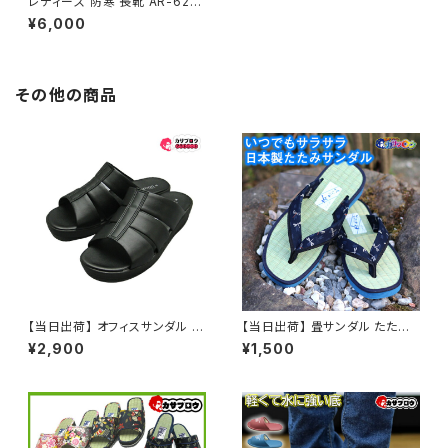
レディース 防寒 長靴 AR-622
6MW 雪道 滑りにくい 防水 冬
¥6,000
用 ガーデン 作業 弘進ゴム ロン
グブーツ
その他の商品
【当日出荷】 オフィスサンダル メ
【当日出荷】 畳サンダル たたみ
ンズ シニア オフィスシューズ 2
草履 ぞうり メンズ 紳士 男性 大
¥2,900
¥1,500
4004 ピエールタラモン pierre
きいサイズ LL 26.5cm-27.5c
talamon 日本製 ビジネスサン
m 日本製 鼻緒付き 軽量110g
ダル ビジネススリッパ スーツ お
3cmヒール 浴衣 着物 作務衣
しゃれ 社内履き かかとなし 黒
和装 夏祭り お祭り 花火 縁日
ブラック イチマツ ICHIMATSU
福袋 60代 70代 80代 シニア
おすすめ
父の日 敬老の日 ラッピング