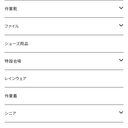
ブーツ
アシックス asics
サンダル/クロッグ
ヨネックス YONEX
フォーマル/ビジネス/通学靴
カジュアル
フォーマル
アディダス
作業靴
スニーカー
BCR
日進ゴム
学生靴
スニーカー
レインシューズ
アウトドア/トレッキング
ブランド2
足袋
ファイル
カジュアルシューズ
EVARON
弘進ゴム
オフィスサンダル
サンダル/クロッグ
スミクラ
作業靴
上履き/スリッパ
アシックス
ナースシューズ
20190123nsnk
シューズ用品
パンプス
アーノルドパーマー
力王
ビジネスシューズ
ブーツ
コンバース CONVERSE
疲れにくいクッション性能
フォーマル/ビジネス/通学靴
スケッチャーズ
20190211nattack
特設会場
OPTION GEAR
リゲッタ Re：getA
カジュアルシューズ
ハルタ HARUTA
脱ぎ履き簡単
学生靴
アウトドア/トレッキング
20200114ncv
悩み解決
レインウェア
アキレス Achilles
フルール
クラークス Clarks
針刺し防止
ビジネスシューズ
膝・腰痛
スポーツ
20191223nrain
レインアイテム
作業着
GIRARE
パンジー Pansy
クノ
ムレ防止
防水シューズ
暑い、足汗、ムレ対策
レインブーツ
20190106nattack
レインブーツ
シニア
GLOBAL CLUB
第一ゴム
チャーミング Charming
サンダルタイプ
オフィスサンダル
ニオイ、菌