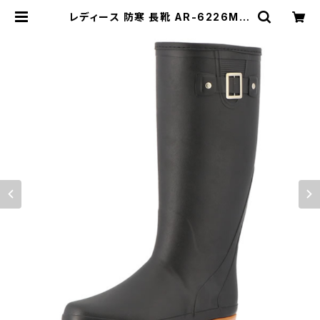
レディース 防寒 長靴 AR-6226MW
雪道 滑りにくい 防水 冬用 ガーデン
作業 弘進ゴム ロングブーツ | 長靴・
サンダルのカサブロウ