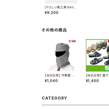
[やさしい靴工房 Belle
& Sofa] ナチュラルコ
¥9,200
ンフォートシューズ BL
OOM (ダークレッド, m
easurement_23_poi
nt_0_centimeters)
その他の商品
【当日出荷】 作業着 作
【当日出荷】 畳
業服 仕事服 仕事着 ワ
スリッパ 草履 レ
¥1,040
¥1,400
ークウェア アタックベー
ス 痛くない ぞう
ス 防護帽 アウトドア 釣
用品 浴衣 歩き
り 作業用 仕事
和柄 和装 婦人 
外兼用 浴衣コー
祭り お祭り おす
CATEGORY
シャレ