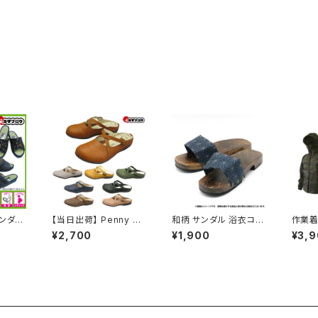
サンダル
【当日出荷】 Penny La
和柄 サンダル 浴衣コー
作業着
ディー
ne ペニーレイン レディ
デ 夏祭り お祭り おすす
仕事着
¥2,700
¥1,900
¥3,
り 祭り
ースクロッグ mx1220
め オシャレ
ジメイ
やすい
サンダル レディース サ
757
室内 屋
ボサンダル フラット ク
ドジャ
デ 夏
ロスベルト ソフト中敷き
すめ オ
スリッパ コンフォート 女
性 婦人 おすすめ