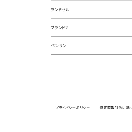
トパーズ TOPAZ
スリップ防止
20200701nmensand
フォーマル/ビジネス/通学靴
婦人
雨具
ランドセル
moz
プチプリンセス
ソファ sofa
冷え性
傘
20200721nwsand
軽量
ブランド2
Field tex
ミクニ
ウィルソン Wilson
20190702caq
夏特集
ノースフェイス
ベンサン
イチマツ
ミレディ Milady
ダイヤルDRIVE
その他
20190310nwaso
10%OFFラス市
IFME
マドラス
ザノースフェイス THE NORTH FACE
Kiyomo Asmo
20200723nmsand
スニーカー
丸五
オクムラ
mercury
20190303nrain
ベビー靴
ナイキ NIKE
プライバシーポリシー
特定商取引法に基
アサヒ asahi
20190228nkutu
親子コーデ
カジメイク