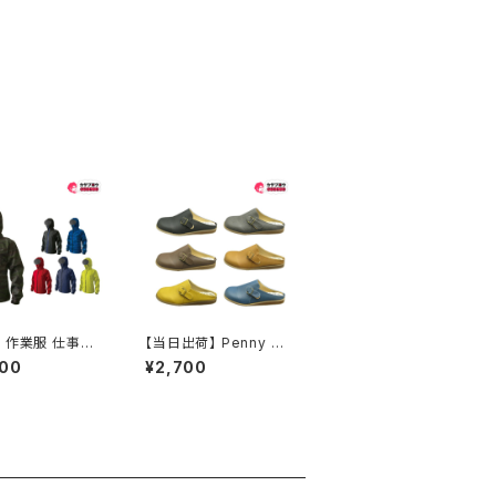
 作業服 仕事服
【当日出荷】 Penny La
 ワークウェア カ
ne ペニーレイン レディ
900
¥2,700
ク 防水ジャケット
ースクロッグ mx1196
0ストレッチシール
サンダル レディース サ
ケット
ボサンダル フラット ソフ
ト中敷き スリッパ コンフ
ォート 女性 婦人 おすす
め