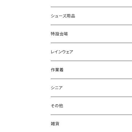
カジュアルシューズ
EVARON
弘進ゴム
オフィスサンダル
サンダル/クロッグ
スミクラ
作業靴
上履き/スリッパ
アシックス
ナースシューズ
20190123nsnk
シューズ用品
パンプス
アーノルドパーマー
力王
ビジネスシューズ
ブーツ
コンバース CONVERSE
疲れにくいクッション性能
フォーマル/ビジネス/通学靴
スケッチャーズ
20190211nattack
特設会場
OPTION GEAR
リゲッタ Re：getA
カジュアルシューズ
ハルタ HARUTA
脱ぎ履き簡単
学生靴
アウトドア/トレッキング
20200114ncv
悩み解決
レインウェア
アキレス Achilles
フルール
クラークス Clarks
針刺し防止
ビジネスシューズ
膝・腰痛
スポーツ
20191223nrain
レインアイテム
作業着
GIRARE
パンジー Pansy
クノ
ムレ防止
防水シューズ
暑い、足汗、ムレ対策
レインブーツ
20190106nattack
レインブーツ
シニア
GLOBAL CLUB
第一ゴム
チャーミング Charming
サンダルタイプ
オフィスサンダル
ニオイ、菌
防水シューズ
20190223nkutu
アウトドア・トレッキング
カジュアル
その他
M-THREE
ワイルドツリー WILD TREE
ネウシ NEUSHI
外反母趾
レインウェア・アイテム
カジュアルシューズ
20190501nnf
動画でご紹介
紳士
雑貨
Penny Lane
ユアーズアーミーワールド