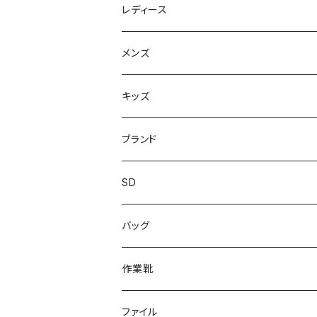
レディース
スニーカー
メンズ
上履き/スリッパ
サンダル・スリッパ
キッズ
レインシューズ
メンズ\レインシューズ
スニーカー
ブランド
カジュアル
スニーカー
レインシューズ
ブランド1
SD
サンダル/クロッグ
アディダス adidas
作業靴
上履き/スリッパ
カジュアル
ブランド3
エムディ企画
バッグ
ブーツ
アシックス asics
サンダル/クロッグ
ヨネックス YONEX
フォーマル/ビジネス/通学靴
カジュアル
フォーマル
アディダス
作業靴
スニーカー
BCR
日進ゴム
学生靴
スニーカー
レインシューズ
アウトドア/トレッキング
ブランド2
足袋
ファイル