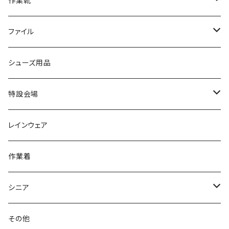
作業靴
スニーカー
BCR
日進ゴム
学生靴
スニーカー
レインシューズ
アウトドア/トレッキング
ブランド2
足袋
ファイル
カジュアルシューズ
EVARON
弘進ゴム
オフィスサンダル
サンダル/クロッグ
スミクラ
作業靴
上履き/スリッパ
アシックス
ナースシューズ
20190123nsnk
シューズ用品
パンプス
アーノルドパーマー
力王
ビジネスシューズ
ブーツ
コンバース CONVERSE
疲れにくいクッション性能
フォーマル/ビジネス/通学靴
スケッチャーズ
20190211nattack
特設会場
OPTION GEAR
リゲッタ Re：getA
カジュアルシューズ
ハルタ HARUTA
脱ぎ履き簡単
学生靴
アウトドア/トレッキング
20200114ncv
悩み解決
レインウェア
アキレス Achilles
フルール
クラークス Clarks
針刺し防止
ビジネスシューズ
膝・腰痛
スポーツ
20191223nrain
レインアイテム
作業着
GIRARE
パンジー Pansy
クノ
ムレ防止
防水シューズ
暑い、足汗、ムレ対策
レインブーツ
20190106nattack
レインブーツ
シニア
GLOBAL CLUB
第一ゴム
チャーミング Charming
サンダルタイプ
オフィスサンダル
ニオイ、菌
防水シューズ
20190223nkutu
アウトドア・トレッキング
カジュアル
その他