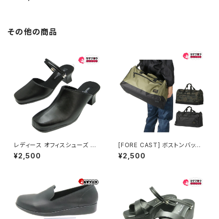
ッカ ウォータープルーフ 3（ユニ
セックス） スノーブーツ 防寒ブ
ーツ 温かい 滑らない 撥水 アウ
トドア 冬キャンプ
その他の商品
レディース オフィスシューズ オ
[FORE CAST] ボストンバッグ
フィスサンダル ビジネスサンダ
45L 9107
¥2,500
¥2,500
ル ビジネススリッパ 歩きやすい
痛くない 美脚 疲れない 無地 お
しゃれ 冬用 吸湿 発熱 エアロブ
ラインド 日本製 im310 イチマ
ツ