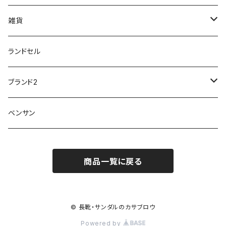
M-THREE
ワイルドツリー WILD TREE
ネウシ NEUSHI
外反母趾
レインウェア・アイテム
カジュアルシューズ
20190501nnf
動画でご紹介
紳士
雑貨
Penny Lane
ユアーズアーミーワールド
トパーズ TOPAZ
スリップ防止
20200701nmensand
フォーマル/ビジネス/通学靴
婦人
雨具
ランドセル
moz
プチプリンセス
ソファ sofa
冷え性
傘
20200721nwsand
軽量
ブランド2
Field tex
ミクニ
ウィルソン Wilson
20190702caq
夏特集
ノースフェイス
ベンサン
イチマツ
ミレディ Milady
ダイヤルDRIVE
その他
20190310nwaso
10%OFFラス市
IFME
マドラス
ザノースフェイス THE NORTH FACE
商品一覧に戻る
Kiyomo Asmo
20200723nmsand
スニーカー
丸五
オクムラ
mercury
20190303nrain
ベビー靴
© 長靴・サンダルのカサブロウ
ナイキ NIKE
Powered by