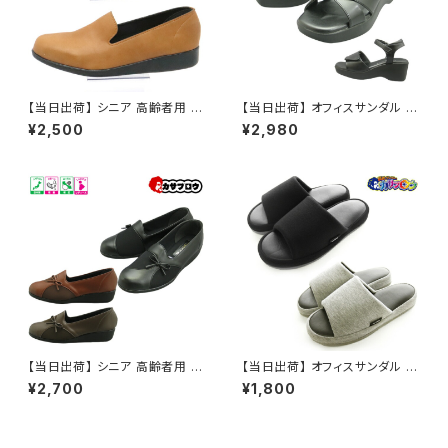
【当日出荷】 シニア 高齢者用 老
【当日出荷】 オフィスサンダル レ
人 靴 レディース 婦人 pacific
ディース Romeo Valentino
¥2,500
¥2,980
396 カジュアル ウォーキング
婦人2wayサンダル ad143011
コンフォートシューズ
オフィスシューズ ビジネスサン
ダル ビジネススリッパ 歩きやす
い 痛くない 美脚 疲れない 無地
おしゃれ おすすめ
【当日出荷】 シニア 高齢者用 介
【当日出荷】 オフィスサンダル メ
護シューズ ウォーキングシュー
ンズ [with] NWAA5901-2 低
¥2,700
¥1,800
ズ カジュアル リハビリ 婦人 ス
反発 コンフォートスリッパ スリッ
リッポン クノ Pacific 381 外反
パ 室内 かわいい おしゃれ
母趾に柔らかい 軽量 日本製 お
すすめ 敬老の日 昭和レトロ ロ