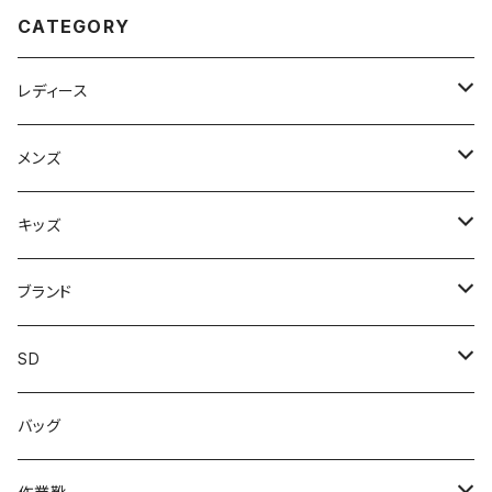
ングセラー 定番品
CATEGORY
レディース
スニーカー
メンズ
上履き/スリッパ
サンダル・スリッパ
キッズ
レインシューズ
メンズ\レインシューズ
スニーカー
ブランド
カジュアル
スニーカー
レインシューズ
ブランド1
SD
サンダル/クロッグ
アディダス adidas
作業靴
上履き/スリッパ
カジュアル
ブランド3
エムディ企画
バッグ
ブーツ
アシックス asics
サンダル/クロッグ
ヨネックス YONEX
フォーマル/ビジネス/通学靴
カジュアル
フォーマル
アディダス