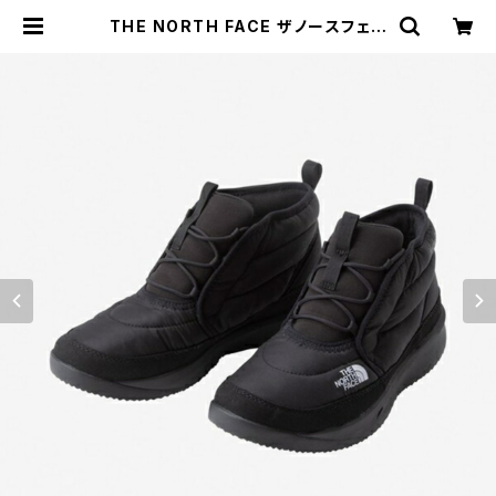
THE NORTH FACE ザノースフェイ
ス NF52573 ヌプシ チャッカ ウォー
タープルーフ 3（ユニセックス） スノー
ブーツ 防寒ブーツ 温かい 滑らない
撥水 アウトドア 冬キャンプ | 長靴・サ
ンダルのカサブロウ