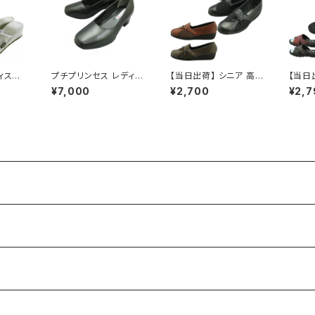
ィスサ
プチプリンセス レディー
【当日出荷】 シニア 高
【当日
[wit
スパンプス pp59ー116
齢者用 介護シューズ ウ
齢者用
¥7,000
¥2,700
¥2,7
 フリー
0 本革 ローヒール 幅
ォーキングシューズ カ
HI 
スリッパ
広 プレーン ビジネスシ
ジュアル リハビリ 婦人
ヘップ
おしゃれ
ューズ フォーマル 冠婚
スリッポン クノ Pacific
ス 女
葬祭 おすすめ
381 外反母趾に柔らか
つっか
い 軽量 日本製 おすす
外履き
め 敬老の日 昭和レトロ
め 昭
ロングセラー 定番品
ラー 