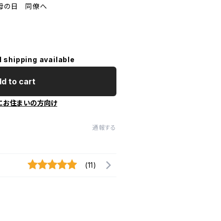
 母の日 同僚へ
l shipping available
d to cart
にお住まいの方向け
通報する
(11)