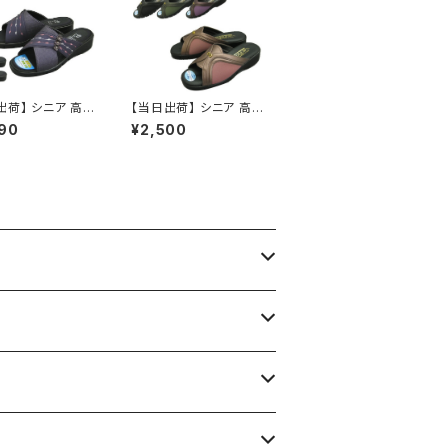
出荷】 シニア 高
【当日出荷】 シニア 高
 老人 靴 NEUS
齢者用 老人 靴 レディ
90
¥2,500
レディース接触冷感
ースヘップ hi2110 レデ
 ネウシ レディー
ィース ヘップ サンダル
性用 婦人 ヘップ
つっかけ 日本製 軽量
け 日本製 軽量
シンプル 外反母趾 おす
 サンダル おすす
すめ 昭和レトロ ロング
和レトロ ロングセ
セラー 定番品
定番品