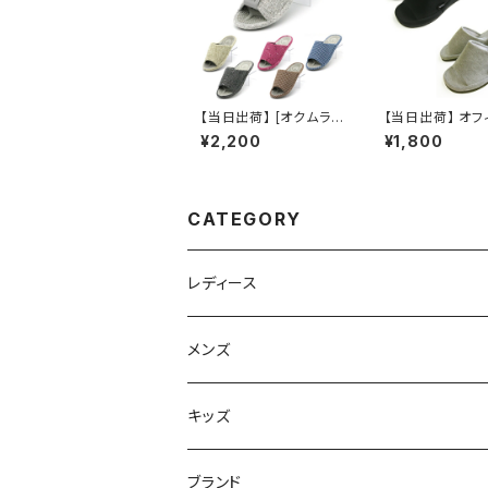
【当日出荷】 [オクムラ]
【当日出荷】 オフ
aaaa1039-41 健康ス
ンダル レディース 
¥2,200
¥1,800
リッパ 3Dコンフォート
h] NWAA5900
スリッパ 室内 かわいい
ヒールスリッパ 
おしゃれ
室内 かわいい 
CATEGORY
レディース
スニーカー
メンズ
上履き/スリッパ
サンダル・スリッパ
キッズ
レインシューズ
メンズ\レインシューズ
スニーカー
ブランド