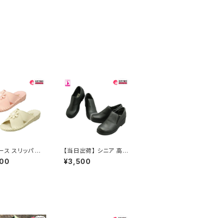
ース スリッパ サ
【当日出荷】 シニア 高
 パンジー9370
齢者用 老人 靴 ウォー
300
¥3,500
き 抗菌 防臭 疲
キングシューズ レディー
い オフィス おす
ス カジュアル コンフォ
昭和レトロ ロング
ートシューズ 楽ちん ら
 定番品
くちん HY400 厚底 オ
フィス おすすめ