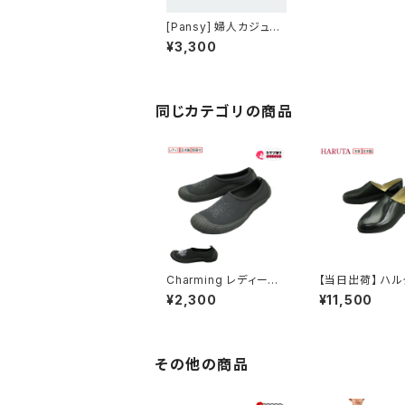
[Pansy] 婦人カジュア
ルシューズ 4478 パン
¥3,300
ジー 抗菌防臭 快適 レ
ディース シンプル カジ
ュアル 痛くない 疲れな
い おしゃれ 3cm ヒー
ル 婦人 シューズ 蒸れ
同じカテゴリの商品
にくい オープン・トゥシ
ューズ 歩きやすい
Charming レディース
【当日出荷】 ハル
スリッポン チャーミング
RUTA スポック
¥2,300
¥11,500
コンフォートシューズ レ
ズ レディース #1
ディース ぺたんこ 日本
ラック 黒 2E 本
製 外反母趾 おすすめ
ッポン 日本製 定
ーマル靴 発表会
靴
その他の商品