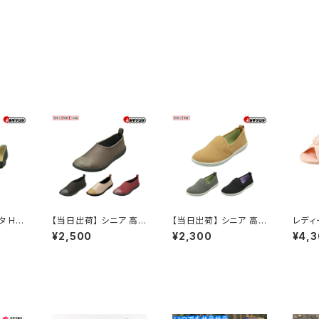
タ HA
【当日出荷】 シニア 高
【当日出荷】 シニア 高
レディ
シュー
齢者用 老人 靴 ウォー
齢者用 老人 靴 ウォー
ンダル
¥2,500
¥2,300
¥4,
50 ブ
キングシューズ Pansy
キングシューズ Pansy
室内履
革 スリ
デイリーシューズ 2100
デイリーシューズ 2103
れにく
番 フォ
パンジー 軽量 快適 レ
パンジー 軽量 快適 レ
すめ 
 指定
ディース シンプル 痛く
ディース シンプル 痛く
セラー
ない 疲れない おしゃれ
ない 疲れない おしゃれ
2.5cm ヒール 歩きやす
2.5cm ヒール 歩きやす
い 履きやすい スリッポ
い 履きやすい スリッポ
ン 日本製 リラックス お
ン おすすめ