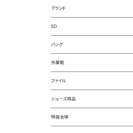
レインシューズ
メンズ\レインシューズ
スニーカー
ブランド
カジュアル
スニーカー
レインシューズ
ブランド1
SD
サンダル/クロッグ
アディダス adidas
作業靴
上履き/スリッパ
カジュアル
ブランド3
エムディ企画
バッグ
ブーツ
アシックス asics
サンダル/クロッグ
ヨネックス YONEX
フォーマル/ビジネス/通学靴
カジュアル
フォーマル
アディダス
作業靴
スニーカー
BCR
日進ゴム
学生靴
スニーカー
レインシューズ
アウトドア/トレッキング
ブランド2
足袋
ファイル
カジュアルシューズ
EVARON
弘進ゴム
オフィスサンダル
サンダル/クロッグ
スミクラ
作業靴
上履き/スリッパ
アシックス
ナースシューズ
20190123nsnk
シューズ用品
パンプス
アーノルドパーマー
力王
ビジネスシューズ
ブーツ
コンバース CONVERSE
疲れにくいクッション性能
フォーマル/ビジネス/通学靴
スケッチャーズ
20190211nattack
特設会場
OPTION GEAR
リゲッタ Re：getA
カジュアルシューズ
ハルタ HARUTA
脱ぎ履き簡単