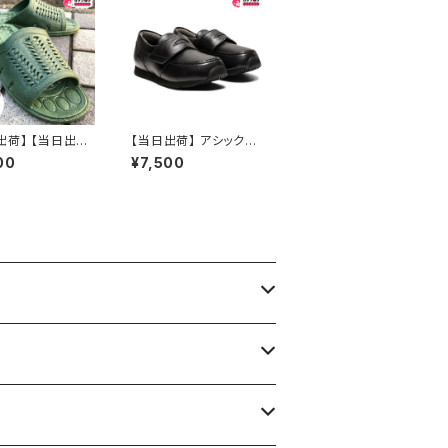
出荷】 【当日出
【当日出荷】 アシックス
ギョサン 魚サン メ
すくすく エフォルト LF 1
00
¥7,500
ベンサン サンダル
144A179 キッズ フォー
 紳士 幅広 707
マル ローファー プレゼ
 オシャレ おすす
ント こどもの日
和レトロ ロングセ
定番品