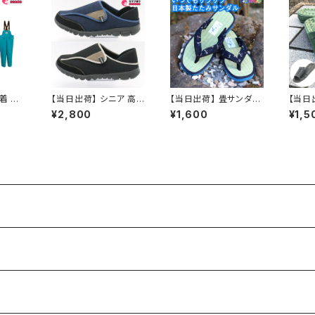
すすめ
着 作
【当日出荷】 シニア 高
【当日出荷】 畳サンダル
【当日
着 カ
齢者用 老人 靴 ウォー
たたみ 草履 ぞうり メン
荷】 
¥2,800
¥1,600
¥1,5
EIKU
キングシューズ メンズ
ズ 紳士 男性 大きいサ
ンズ 
1030
介護スニーカー M-TH
イズ LL 26.5cm-27.5
パール
REE 2076人気 定番
cm 日本製 鼻緒付き 軽
日本製
オシャレ おすすめ 父の
量110g 3cmヒール 浴
め 昭
日プレゼント
衣 着物 作務衣 和装 夏
ラー 
祭り お祭り 花火 縁日
福袋 60代 70代 80代
シニア 父の日 敬老の日
ラッピング