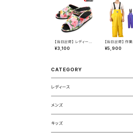
【当日出荷】 レディース
【当日出荷】 作業
健康サンダルGOLD R
業服 仕事服 仕事
¥3,100
¥5,900
OMAN オシャレ おすす
ジメイク KAJIM
め
ワーキングパンツ 
匠EXサロペット
CATEGORY
レディース
スニーカー
メンズ
上履き/スリッパ
サンダル・スリッパ
キッズ