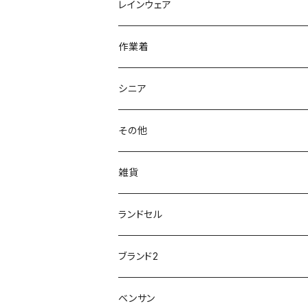
学生靴
アウトドア/トレッキング
20200114ncv
悩み解決
レインウェア
アキレス Achilles
フルール
クラークス Clarks
針刺し防止
ビジネスシューズ
膝・腰痛
スポーツ
20191223nrain
レインアイテム
作業着
GIRARE
パンジー Pansy
クノ
ムレ防止
防水シューズ
暑い、足汗、ムレ対策
レインブーツ
20190106nattack
レインブーツ
シニア
GLOBAL CLUB
第一ゴム
チャーミング Charming
サンダルタイプ
オフィスサンダル
ニオイ、菌
防水シューズ
20190223nkutu
アウトドア・トレッキング
カジュアル
その他
M-THREE
ワイルドツリー WILD TREE
ネウシ NEUSHI
外反母趾
レインウェア・アイテム
カジュアルシューズ
20190501nnf
動画でご紹介
紳士
雑貨
Penny Lane
ユアーズアーミーワールド
トパーズ TOPAZ
スリップ防止
20200701nmensand
フォーマル/ビジネス/通学靴
婦人
雨具
ランドセル
moz
プチプリンセス
ソファ sofa
冷え性
傘
20200721nwsand
軽量
ブランド2
Field tex
ミクニ
ウィルソン Wilson
20190702caq
夏特集
ノースフェイス
ベンサン
イチマツ
ミレディ Milady