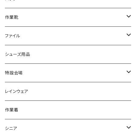
ブーツ
アシックス asics
サンダル/クロッグ
ヨネックス YONEX
フォーマル/ビジネス/通学靴
カジュアル
フォーマル
アディダス
作業靴
スニーカー
BCR
日進ゴム
学生靴
スニーカー
レインシューズ
アウトドア/トレッキング
ブランド2
足袋
ファイル
カジュアルシューズ
EVARON
弘進ゴム
オフィスサンダル
サンダル/クロッグ
スミクラ
作業靴
上履き/スリッパ
アシックス
ナースシューズ
20190123nsnk
シューズ用品
パンプス
アーノルドパーマー
力王
ビジネスシューズ
ブーツ
コンバース CONVERSE
疲れにくいクッション性能
フォーマル/ビジネス/通学靴
スケッチャーズ
20190211nattack
特設会場
OPTION GEAR
リゲッタ Re：getA
カジュアルシューズ
ハルタ HARUTA
脱ぎ履き簡単
学生靴
アウトドア/トレッキング
20200114ncv
悩み解決
レインウェア
アキレス Achilles
フルール
クラークス Clarks
針刺し防止
ビジネスシューズ
膝・腰痛
スポーツ
20191223nrain
レインアイテム
作業着
GIRARE
パンジー Pansy
クノ
ムレ防止
防水シューズ
暑い、足汗、ムレ対策
レインブーツ
20190106nattack
レインブーツ
シニア
GLOBAL CLUB