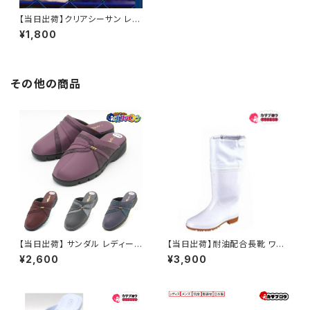
【当日出荷】クリアシーサン レデ
ィース seasun ニシベケミカル
¥1,800
No.2031 ビーチサンダル カリ
プソ ダイバーズサンダル 日本製
軽くて柔らか
その他の商品
【当日出荷】 サンダル レディース
【当日出荷】耐油配合長靴 ワー
シニア 高齢者用 老人 日本製 1
クシューズ 弘進ゴム メンズ レデ
¥2,600
¥3,900
554 防寒ヘップ 昭和レトロ ロ
ィース ゾナG3 白 ホワイト カバ
ングセラー 定番品
ー付 業務用 調理場