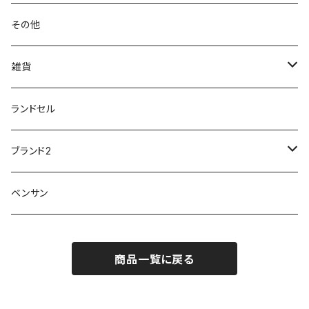
第一ゴム
チャーミング Charming
サンダルタイプ
オフィスサンダル
ニオイ、菌
防水シューズ
20190223nkutu
アウトドア・トレッキング
カジュアル
その他
M-THREE
ワイルドツリー WILD TREE
ネウシ NEUSHI
外反母趾
レインウェア・アイテム
カジュアルシューズ
20190501nnf
動画でご紹介
紳士
雑貨
Penny Lane
ユアーズアーミーワールド
トパーズ TOPAZ
スリップ防止
20200701nmensand
フォーマル/ビジネス/通学靴
婦人
雨具
ランドセル
moz
プチプリンセス
ソファ sofa
冷え性
傘
20200721nwsand
軽量
ブランド2
Field tex
ミクニ
ウィルソン Wilson
20190702caq
夏特集
ノースフェイス
ベンサン
イチマツ
ミレディ Milady
ダイヤルDRIVE
その他
20190310nwaso
10%OFFラス市
IFME
マドラス
ザノースフェイス THE NORTH FACE
商品一覧に戻る
Kiyomo Asmo
20200723nmsand
スニーカー
丸五
オクムラ