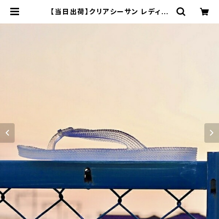
【当日出荷】クリアシーサン レディー
ス seasun ニシベケミカル No.203
1 ビーチサンダル カリプソ ダイバー
ズサンダル 日本製 軽くて柔らか | 長
靴・サンダルのカサブロウ