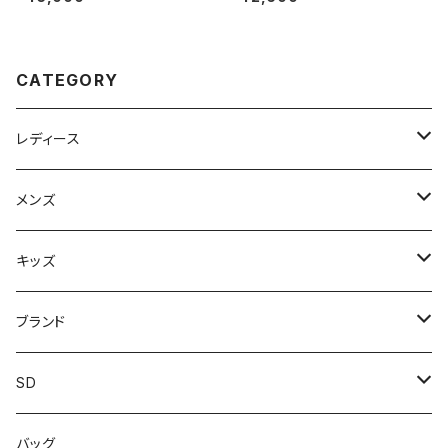
やすい 透湿 PVC 弘進ゴム 先
手袋工業 8894 鉄芯耐油セフ
芯入り 安全ブーツ
メイトセイバー
CATEGORY
レディース
スニーカー
メンズ
上履き/スリッパ
サンダル・スリッパ
キッズ
レインシューズ
メンズ\レインシューズ
スニーカー
ブランド
カジュアル
スニーカー
レインシューズ
ブランド1
SD
サンダル/クロッグ
アディダス adidas
作業靴
上履き/スリッパ
カジュアル
ブランド3
エムディ企画
バッグ