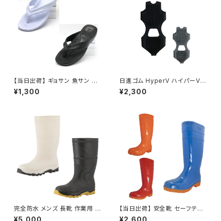
【当日出荷】 ギョサン 魚サン メ
日進ゴム HyperV ハイパーV
ンズ ビーチサンダル ゴム草履
作業靴 ワークシューズ 氷雪用
¥1,300
¥2,300
日本製 メンズ 鼻緒 パール MA-
スタッドレスソール SSー02 滑
110 ＰＶＣ製サンダル 昭和レト
りにくい靴 簡単装着 氷 雪 着脱
ロ ロングセラー 定番品 浴衣コ
式
ーデ 夏祭り お祭り おすすめ オ
シャレ
完全防水 メンズ 長靴 作業用 農
【当日出荷】 安全靴 セーフティ
作業 雨靴 ムレノン ST-01 履き
ーシューズ 先芯 FUJITE 富士
¥5,000
¥2,600