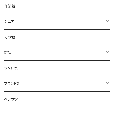
クラークス Clarks
針刺し防止
ビジネスシューズ
膝・腰痛
スポーツ
20191223nrain
レインアイテム
作業着
GIRARE
パンジー Pansy
クノ
ムレ防止
防水シューズ
暑い、足汗、ムレ対策
レインブーツ
20190106nattack
レインブーツ
シニア
GLOBAL CLUB
第一ゴム
チャーミング Charming
サンダルタイプ
オフィスサンダル
ニオイ、菌
防水シューズ
20190223nkutu
アウトドア・トレッキング
カジュアル
その他
M-THREE
ワイルドツリー WILD TREE
ネウシ NEUSHI
外反母趾
レインウェア・アイテム
カジュアルシューズ
20190501nnf
動画でご紹介
紳士
雑貨
Penny Lane
ユアーズアーミーワールド
トパーズ TOPAZ
スリップ防止
20200701nmensand
フォーマル/ビジネス/通学靴
婦人
雨具
ランドセル
moz
プチプリンセス
ソファ sofa
冷え性
傘
20200721nwsand
軽量
ブランド2
Field tex
ミクニ
ウィルソン Wilson
20190702caq
夏特集
ノースフェイス
ベンサン
イチマツ
ミレディ Milady
ダイヤルDRIVE
その他