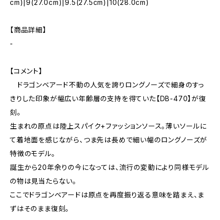
cm)|9(27.0cm)|9.5(27.5cm)|10(28.0cm)
【商品詳細】
-
【コメント】
ドラゴンベアード不動の人気を誇りロングノーズで細身のすっ
きりした印象が幅広い年齢層の支持を得ていた【DB-470】が復
刻。
生まれの原点は陸上スパイク+ファッションソース。薄いソールに
て着地面を感じながら、つま先は長めで細い幅のロングノーズが
特徴のモデル。
誕生から20年余りの今になっては、流行の変動により同様モデル
の物は見当たらない。
ここでドラゴンベアードは原点を再度振り返る意味を踏まえ、ま
ずはそのまま復刻。