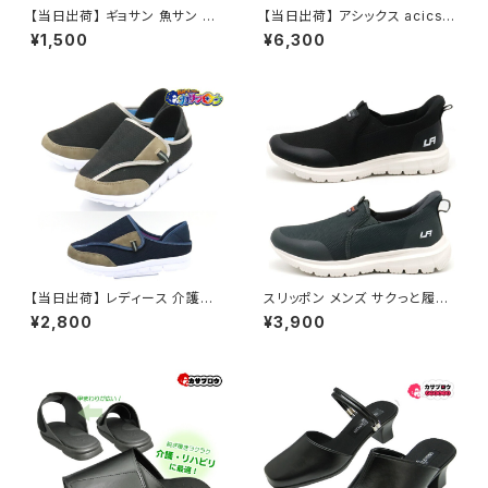
【当日出荷】 ギョサン 魚サン メ
【当日出荷】 アシックス acics
ンズ サンダル パール PEARL ク
すくすく スクスクベビー GD.RU
¥1,500
¥6,300
ロッグ 375 フリーサイズ人気
NNER BABY SL-MID スニー
定番 オシャレ おすすめ
カー カジュアル SUKU2 スニー
カー おすすめ プレゼント こども
の日
【当日出荷】 レディース 介護シ
スリッポン メンズ サクっと履け
ューズ クロッグ サンダル スリッ
る L204 LARKINS
¥2,800
¥3,900
パ 4127 M-THREE ベルクロ
マジックテープ オシャレ おすす
め