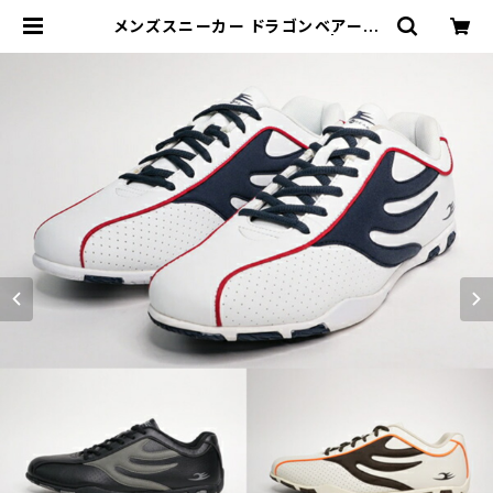
メンズスニーカー ドラゴンベアード
DragonbeardDB 470SY | 長靴・
サンダルのカサブロウ