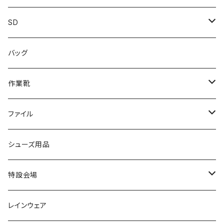
カジュアル
スニーカー
レインシューズ
ブランド1
SD
サンダル/クロッグ
アディダス adidas
作業靴
上履き/スリッパ
カジュアル
ブランド3
エムディ企画
バッグ
ブーツ
アシックス asics
サンダル/クロッグ
ヨネックス YONEX
フォーマル/ビジネス/通学靴
カジュアル
フォーマル
アディダス
作業靴
スニーカー
BCR
日進ゴム
学生靴
スニーカー
レインシューズ
アウトドア/トレッキング
ブランド2
足袋
ファイル
カジュアルシューズ
EVARON
弘進ゴム
オフィスサンダル
サンダル/クロッグ
スミクラ
作業靴
上履き/スリッパ
アシックス
ナースシューズ
20190123nsnk
シューズ用品
パンプス
アーノルドパーマー
力王
ビジネスシューズ
ブーツ
コンバース CONVERSE
疲れにくいクッション性能
フォーマル/ビジネス/通学靴
スケッチャーズ
20190211nattack
特設会場
OPTION GEAR
リゲッタ Re：getA
カジュアルシューズ
ハルタ HARUTA
脱ぎ履き簡単
学生靴
アウトドア/トレッキング
20200114ncv
悩み解決
レインウェア
アキレス Achilles
フルール