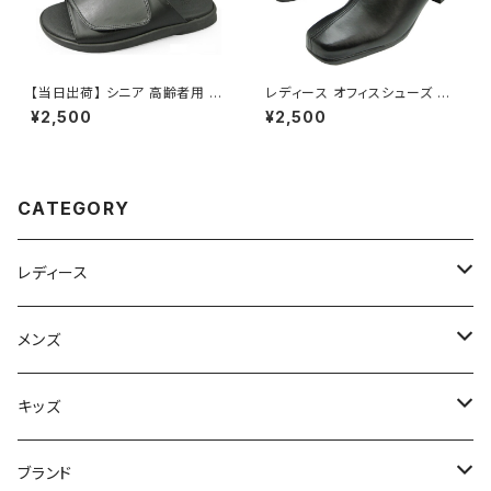
【当日出荷】 シニア 高齢者用 靴
レディース オフィスシューズ オ
介護シューズ ギブス用 けが人
フィスサンダル ビジネスサンダ
¥2,500
¥2,500
用 黒 ブラック リハビリシューズ
ル ビジネススリッパ 歩きやすい
介護用 サンダル 紳士 メンズ バ
痛くない 美脚 疲れない 無地 お
ンデージ フィット Foot Form
しゃれ 冬用 吸湿 発熱 エアロブ
おすすめ 父の日プレゼント
ラインド 日本製 im310 イチマ
ツ
CATEGORY
レディース
スニーカー
メンズ
上履き/スリッパ
サンダル・スリッパ
キッズ
レインシューズ
メンズ\レインシューズ
スニーカー
ブランド