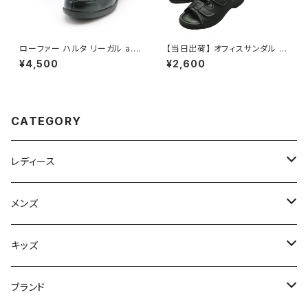
ローファー ハルタ リーガル a.v.
【当日出荷】 オフィスサンダル レ
v 300 オーソドックス デザイン
ディース シニア 高齢者用 老人
¥4,500
¥2,600
スペック ラウンドトゥ ローヒー
靴 オフィスシューズ ビジネスサ
ル フォーマル シンプル オールシ
ンダル ビジネススリッパ 歩きや
ーズン ローカット オススメ レデ
すい 痛くない 美脚 疲れない 無
ィース ビジネスマン サラリーマ
地 おしゃれ スリッパ 1360 日本
ン シーン・ オフィス カジュアル
製 おすすめ アトム
CATEGORY
ラッピング キッズ avv300
レディース
スニーカー
メンズ
上履き/スリッパ
サンダル・スリッパ
キッズ
レインシューズ
メンズ\レインシューズ
スニーカー
ブランド