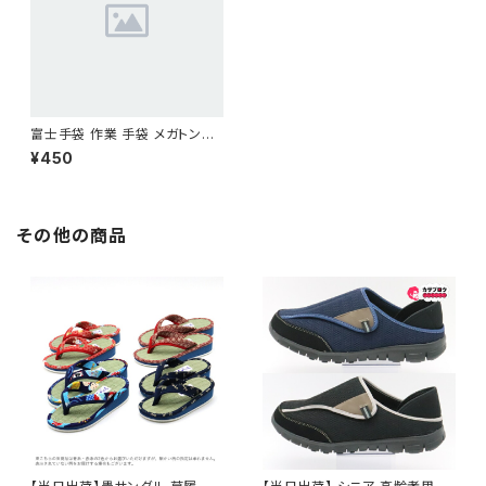
富士手袋 作業 手袋 メガトンパ
ワー 耐切創手袋 L 黒/ブルー 2
¥450
5-12
その他の商品