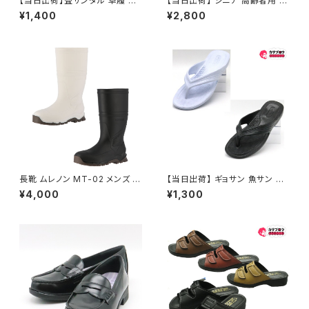
【当日出荷】畳サンダル 草履 鼻
【当日出荷】 シニア 高齢者用 老
緒付き 草履 子供用 キッズ たた
人 靴 ウォーキングシューズ メン
¥1,400
¥2,800
み 日本製畳 民芸品 福袋 痛くな
ズ 介護スニーカー M-THREE
い ぞうり 祭り用品 浴衣 歩きや
2076人気 定番 オシャレ おす
すい 和柄 和装 室内 屋外兼用
すめ 父の日プレゼント
浴衣コーデ 夏祭り お祭り おす
すめ オシャレ
長靴 ムレノン MT-02 メンズ 軽
【当日出荷】 ギョサン 魚サン メ
量 作業 農業 雨具 PVC 防水 ガ
ンズ ビーチサンダル ゴム草履
¥4,000
¥1,300
ーデニング 弘進ゴム ワークブー
日本製 メンズ 鼻緒 パール MA-
ツ
110 ＰＶＣ製サンダル 昭和レト
ロ ロングセラー 定番品 浴衣コ
ーデ 夏祭り お祭り おすすめ オ
シャレ