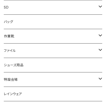
カジュアル
スニーカー
レインシューズ
ブランド1
SD
サンダル/クロッグ
アディダス adidas
作業靴
上履き/スリッパ
カジュアル
ブランド3
エムディ企画
バッグ
ブーツ
アシックス asics
サンダル/クロッグ
ヨネックス YONEX
フォーマル/ビジネス/通学靴
カジュアル
フォーマル
アディダス
作業靴
スニーカー
BCR
日進ゴム
学生靴
スニーカー
レインシューズ
アウトドア/トレッキング
ブランド2
足袋
ファイル
カジュアルシューズ
EVARON
弘進ゴム
オフィスサンダル
サンダル/クロッグ
スミクラ
作業靴
上履き/スリッパ
アシックス
ナースシューズ
20190123nsnk
シューズ用品
パンプス
アーノルドパーマー
力王
ビジネスシューズ
ブーツ
コンバース CONVERSE
疲れにくいクッション性能
フォーマル/ビジネス/通学靴
スケッチャーズ
20190211nattack
特設会場
OPTION GEAR
リゲッタ Re：getA
カジュアルシューズ
ハルタ HARUTA
脱ぎ履き簡単
学生靴
アウトドア/トレッキング
20200114ncv
悩み解決
レインウェア
アキレス Achilles
フルール
クラークス Clarks
針刺し防止