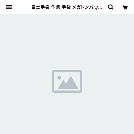
富士手袋 作業 手袋 メガトンパワー
耐切創手袋 L 黒/ブルー 25-12 | 長
靴・サンダルのカサブロウ