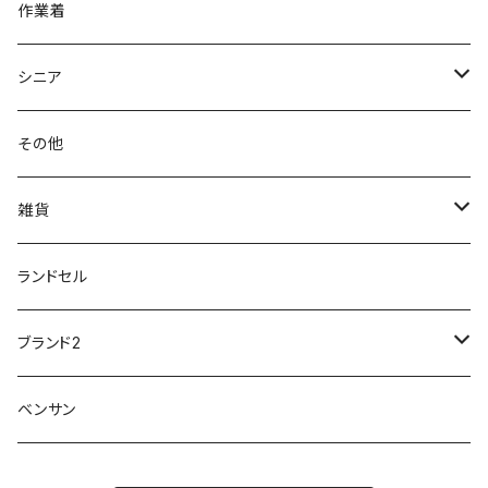
ビジネスシューズ
膝・腰痛
スポーツ
20191223nrain
レインアイテム
作業着
GIRARE
パンジー Pansy
クノ
ムレ防止
防水シューズ
暑い、足汗、ムレ対策
レインブーツ
20190106nattack
レインブーツ
シニア
GLOBAL CLUB
第一ゴム
チャーミング Charming
サンダルタイプ
オフィスサンダル
ニオイ、菌
防水シューズ
20190223nkutu
アウトドア・トレッキング
カジュアル
その他
M-THREE
ワイルドツリー WILD TREE
ネウシ NEUSHI
外反母趾
レインウェア・アイテム
カジュアルシューズ
20190501nnf
動画でご紹介
紳士
雑貨
Penny Lane
ユアーズアーミーワールド
トパーズ TOPAZ
スリップ防止
20200701nmensand
フォーマル/ビジネス/通学靴
婦人
雨具
ランドセル
moz
プチプリンセス
ソファ sofa
冷え性
傘
20200721nwsand
軽量
ブランド2
Field tex
ミクニ
ウィルソン Wilson
20190702caq
夏特集
ノースフェイス
ベンサン
イチマツ
ミレディ Milady
ダイヤルDRIVE
その他
20190310nwaso
10%OFFラス市
IFME
マドラス