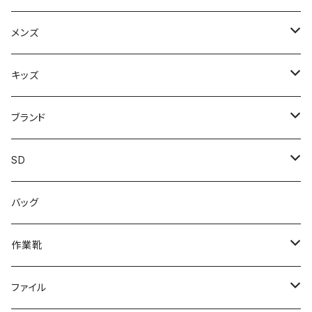
スニーカー
メンズ
上履き/スリッパ
サンダル・スリッパ
キッズ
レインシューズ
メンズ\レインシューズ
スニーカー
ブランド
カジュアル
スニーカー
レインシューズ
ブランド1
SD
サンダル/クロッグ
アディダス adidas
作業靴
上履き/スリッパ
カジュアル
ブランド3
エムディ企画
バッグ
ブーツ
アシックス asics
サンダル/クロッグ
ヨネックス YONEX
フォーマル/ビジネス/通学靴
カジュアル
フォーマル
アディダス
作業靴
スニーカー
BCR
日進ゴム
学生靴
スニーカー
レインシューズ
アウトドア/トレッキング
ブランド2
足袋
ファイル