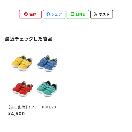
保存
シェア
LINE
ポスト
最近チェックした商品
【当日出荷】イフミー IFME20-
3407ベビー BABY シューズ IF
¥4,500
ME ×TRAIN ベビースニーカー
電車スニーカー 電車靴 ドクタ
ーイエロー こまち はやぶさ か
がやき