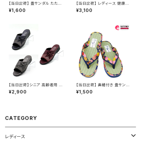
【当日出荷】 畳サンダル たたみ
【当日出荷】 レディース 健康サ
草履 ぞうり メンズ 紳士 男性 大
ンダルGOLD ROMAN オシャレ
¥1,600
¥3,100
きいサイズ LL 26.5cm-27.5c
おすすめ
m 日本製 鼻緒付き 軽量110g
3cmヒール 浴衣 着物 作務衣
和装 夏祭り お祭り 花火 縁日
福袋 60代 70代 80代 シニア
父の日 敬老の日 ラッピング
【当日出荷】シニア 高齢者用 老
【当日出荷】 鼻緒付き 畳サンダ
人 靴 レディース 婦人用 ヘップ
ル 草履 レディース たたみ 日本
¥2,900
¥1,500
つっかけ サンダル neushi253
製 民芸品 福袋 tatamiw 痛くな
0 日本製 オシャレ おすすめ 昭
い ぞうり 祭り用品 浴衣 歩きや
和レトロ ロングセラー 定番品
すい 和柄 和装 婦人 室内 屋外
兼用 浴衣コーデ 夏祭り お祭り
おすすめ オシャレ
CATEGORY
レディース