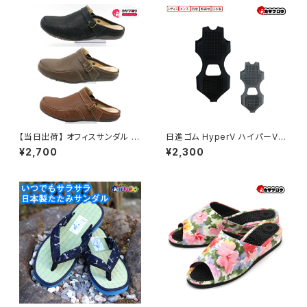
【当日出荷】 オフィスサンダル レ
日進ゴム HyperV ハイパーV
ディース クロッグ サンダル ペニ
作業靴 ワークシューズ 氷雪用
¥2,700
¥2,300
ーレイン 2wayクロッグ クロッ
スタッドレスソール SSー02 滑
グサンダル おすすめ
りにくい靴 簡単装着 氷 雪 着脱
式