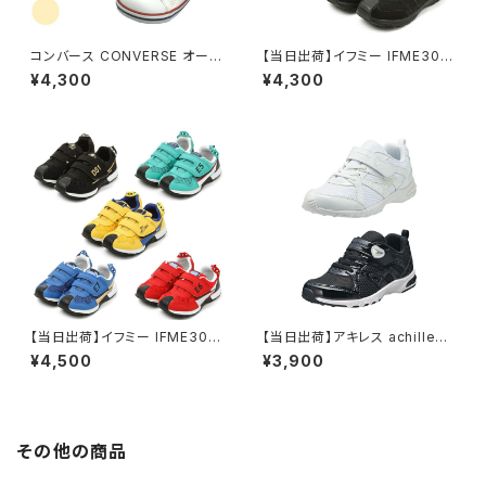
コンバース CONVERSE オール
【当日出荷】イフミー IFME30-
スター ALL STAR N Z ベビー
3414キッズ KIDS シューズ ベ
¥4,300
¥4,300
スニーカー カジュアル オープン
ーシックスニーカー
タン 脱ぎ履き簡単 しっかりフィ
ット 兄弟・親子コーデに最適 靴
シューズ 子供用 おすすめ
【当日出荷】イフミー IFME30-
【当日出荷】アキレス achillesL
3419キッズ KIDS シューズ IF
J-787瞬足
¥4,500
¥3,900
ME ×TRAIN キッズスニーカー
電車スニーカー 電車靴 ドクタ
ーイエロー こまち はやぶさ か
がやき
その他の商品