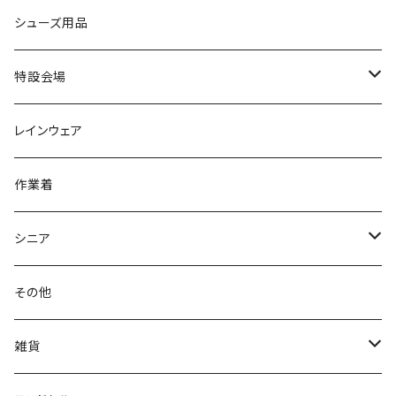
カジュアルシューズ
EVARON
弘進ゴム
オフィスサンダル
サンダル/クロッグ
スミクラ
作業靴
上履き/スリッパ
アシックス
ナースシューズ
20190123nsnk
シューズ用品
パンプス
アーノルドパーマー
力王
ビジネスシューズ
ブーツ
コンバース CONVERSE
疲れにくいクッション性能
フォーマル/ビジネス/通学靴
スケッチャーズ
20190211nattack
特設会場
OPTION GEAR
リゲッタ Re：getA
カジュアルシューズ
ハルタ HARUTA
脱ぎ履き簡単
学生靴
アウトドア/トレッキング
20200114ncv
悩み解決
レインウェア
アキレス Achilles
フルール
クラークス Clarks
針刺し防止
ビジネスシューズ
膝・腰痛
スポーツ
20191223nrain
レインアイテム
作業着
GIRARE
パンジー Pansy
クノ
ムレ防止
防水シューズ
暑い、足汗、ムレ対策
レインブーツ
20190106nattack
レインブーツ
シニア
GLOBAL CLUB
第一ゴム
チャーミング Charming
サンダルタイプ
オフィスサンダル
ニオイ、菌
防水シューズ
20190223nkutu
アウトドア・トレッキング
カジュアル
その他
M-THREE
ワイルドツリー WILD TREE
ネウシ NEUSHI
外反母趾
レインウェア・アイテム
カジュアルシューズ
20190501nnf
動画でご紹介
紳士
雑貨
Penny Lane
ユアーズアーミーワールド
トパーズ TOPAZ
スリップ防止