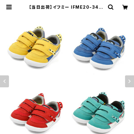
【当日出荷】イフミー IFME20-3407
ベビー BABY シューズ IFME ×TRA
IN ベビースニーカー 電車スニーカー
電車靴 ドクターイエロー こまち は
やぶさ かがやき | 長靴・サンダルのカ
サブロウ