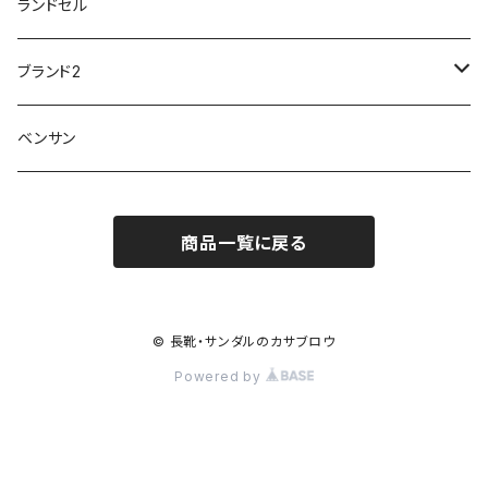
20200701nmensand
フォーマル/ビジネス/通学靴
婦人
雨具
ランドセル
moz
プチプリンセス
ソファ sofa
冷え性
傘
20200721nwsand
軽量
ブランド2
Field tex
ミクニ
ウィルソン Wilson
20190702caq
夏特集
ノースフェイス
ベンサン
イチマツ
ミレディ Milady
ダイヤルDRIVE
その他
20190310nwaso
10%OFFラス市
IFME
マドラス
ザノースフェイス THE NORTH FACE
商品一覧に戻る
Kiyomo Asmo
20200723nmsand
スニーカー
丸五
オクムラ
mercury
20190303nrain
ベビー靴
© 長靴・サンダルのカサブロウ
ナイキ NIKE
Powered by
アサヒ asahi
20190228nkutu
親子コーデ
カジメイク
スケッチャーズ
20200419ndrive
和装サンダル特集