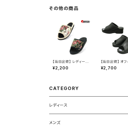
ディース シンプル 痛く
ディース シンプル
ない 疲れない おしゃれ
ない 疲れない 
その他の商品
2.5cm ヒール 歩きやす
2.5cm ヒール 
い 履きやすい スリッポ
い 履きやすい ス
ン 日本製 リラックス お
ン おすすめ
すすめ
【当日出荷】 レディース
【当日出荷】 オフ
健康サンダル jamm la
ンダル レディース
¥2,200
¥2,700
nd 日本製 ゴブラン オ
ィスシューズ ビ
シャレ おすすめ
サンダル ビジネ
パ 歩きやすい 痛
美脚 疲れない 無
しゃれ スリッパ 19
CATEGORY
底 日本製 イチマツ
HIMATSU お
レディース
スニーカー
メンズ