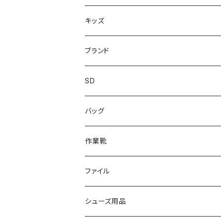
上履き/スリッパ
サンダル・スリッパ
キッズ
レインシューズ
メンズ\レインシューズ
スニーカー
ブランド
カジュアル
スニーカー
レインシューズ
ブランド1
SD
サンダル/クロッグ
アディダス adidas
作業靴
上履き/スリッパ
カジュアル
ブランド3
エムディ企画
バッグ
ブーツ
アシックス asics
サンダル/クロッグ
ヨネックス YONEX
フォーマル/ビジネス/通学靴
カジュアル
フォーマル
アディダス
作業靴
スニーカー
BCR
日進ゴム
学生靴
スニーカー
レインシューズ
アウトドア/トレッキング
ブランド2
足袋
ファイル
カジュアルシューズ
EVARON
弘進ゴム
オフィスサンダル
サンダル/クロッグ
スミクラ
作業靴
上履き/スリッパ
アシックス
ナースシューズ
20190123nsnk
シューズ用品