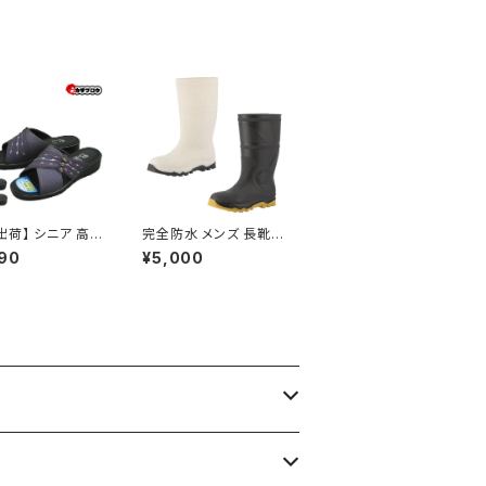
.5cm ヒール シ
0mm 低反発 スリッポ
 歩きやすい撥水
ン 歩きやすい 履きやす
 軽量 履きやすい
い 疲れにくい サイドゴ
通勤 おすすめ
ム おすすめ 敬老の日
出荷】 シニア 高
完全防水 メンズ 長靴
 老人 靴 NEUS
作業用 農作業 雨靴 ム
90
¥5,000
レディース接触冷感
レノン ST-01 履きやす
 ネウシ レディー
い 透湿 PVC 弘進ゴム
性用 婦人 ヘップ
先芯入り 安全ブーツ
け 日本製 軽量
 サンダル おすす
和レトロ ロングセ
定番品