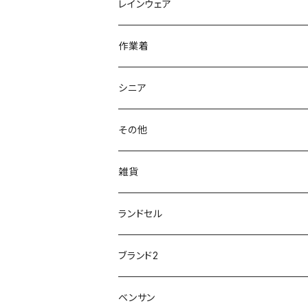
学生靴
アウトドア/トレッキング
20200114ncv
悩み解決
レインウェア
アキレス Achilles
フルール
クラークス Clarks
針刺し防止
ビジネスシューズ
膝・腰痛
スポーツ
20191223nrain
レインアイテム
作業着
GIRARE
パンジー Pansy
クノ
ムレ防止
防水シューズ
暑い、足汗、ムレ対策
レインブーツ
20190106nattack
レインブーツ
シニア
GLOBAL CLUB
第一ゴム
チャーミング Charming
サンダルタイプ
オフィスサンダル
ニオイ、菌
防水シューズ
20190223nkutu
アウトドア・トレッキング
カジュアル
その他
M-THREE
ワイルドツリー WILD TREE
ネウシ NEUSHI
外反母趾
レインウェア・アイテム
カジュアルシューズ
20190501nnf
動画でご紹介
紳士
雑貨
Penny Lane
ユアーズアーミーワールド
トパーズ TOPAZ
スリップ防止
20200701nmensand
フォーマル/ビジネス/通学靴
婦人
雨具
ランドセル
moz
プチプリンセス
ソファ sofa
冷え性
傘
20200721nwsand
軽量
ブランド2
Field tex
ミクニ
ウィルソン Wilson
20190702caq
夏特集
ノースフェイス
ベンサン
イチマツ
ミレディ Milady