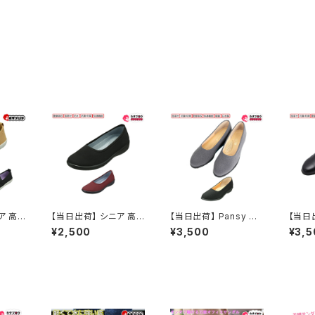
ア 高
【当日出荷】 シニア 高
【当日出荷】 Pansy オ
【当日出
ウォー
齢者用 老人 靴 ウォー
フィスシューズ 4055 パ
フィス
¥2,500
¥3,500
¥3,5
ansy
キングシューズ Pansy
ンジー 抗菌防臭 快適
パンジ
2103
生活防水パンプス 232
レディース シンプル 痛
適 レ
適 レ
2 パンジー 抗菌防臭 快
くない 疲れない おしゃ
痛くな
 痛く
適 レディース シンプル
れ 2.5cm ヒール シュ
ゃれ 2
おしゃれ
痛くない 疲れない おし
ーズ 歩きやすい撥水 日
ューズ
歩きやす
ゃれ 3.0cm ヒール パ
本製 軽量 履きやすい
日本製
リッポ
ンプス 歩きやすい 履き
外反母趾 おすすめ
合皮 
やすい 衝撃吸収 防水