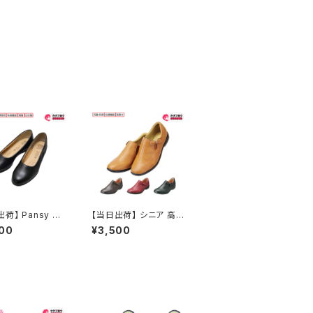
荷】 Pansy オ
【当日出荷】 シニア 高
シューズ 4060
齢者用 Pansy 婦人カ
00
¥3,500
ー 抗菌防臭 快
ジュアルシューズ 444
ディース シンプル
0 パンジー 快適 抗菌
い 疲れない おし
防臭 レディース 婦人 3
.5cm ヒール シ
0mm 低反発 スリッポ
 歩きやすい撥水
ン 歩きやすい 履きやす
 軽量 履きやすい
い 疲れにくい サイドゴ
通勤 おすすめ
ム おすすめ 敬老の日