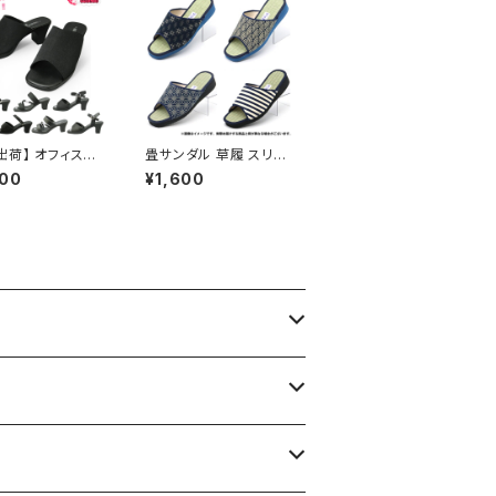
出荷】 オフィスサ
畳サンダル 草履 スリッ
レディース Luci
パ メンズ 日本製 畳ヘッ
400
¥1,600
Valentino ルチア
プ 浴衣コーデ 夏祭り
ンチノ 婦人オフィ
お祭り おすすめ オシャ
ーズ ビジネスサ
レ
 ビジネススリッパ
すい 痛くない 美
れない 無地 おし
おすすめ