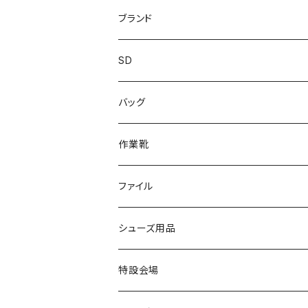
レインシューズ
メンズ\レインシューズ
スニーカー
ブランド
カジュアル
スニーカー
レインシューズ
ブランド1
SD
サンダル/クロッグ
アディダス adidas
作業靴
上履き/スリッパ
カジュアル
ブランド3
エムディ企画
バッグ
ブーツ
アシックス asics
サンダル/クロッグ
ヨネックス YONEX
フォーマル/ビジネス/通学靴
カジュアル
フォーマル
アディダス
作業靴
スニーカー
BCR
日進ゴム
学生靴
スニーカー
レインシューズ
アウトドア/トレッキング
ブランド2
足袋
ファイル
カジュアルシューズ
EVARON
弘進ゴム
オフィスサンダル
サンダル/クロッグ
スミクラ
作業靴
上履き/スリッパ
アシックス
ナースシューズ
20190123nsnk
シューズ用品
パンプス
アーノルドパーマー
力王
ビジネスシューズ
ブーツ
コンバース CONVERSE
疲れにくいクッション性能
フォーマル/ビジネス/通学靴
スケッチャーズ
20190211nattack
特設会場
OPTION GEAR
リゲッタ Re：getA
カジュアルシューズ
ハルタ HARUTA
脱ぎ履き簡単