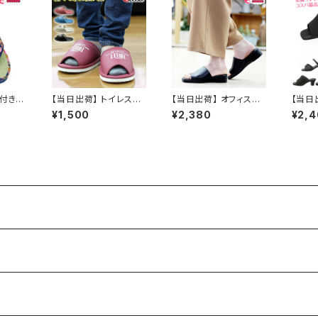
幅広 おすすめ
緒付き
【当日出荷】 トイレスリ
【当日出荷】 オフィスサ
【当日
レディ
ッパ おしゃれ ゆったり
ンダル レディース オフ
ンダル 
¥1,500
¥2,380
¥2,
製 民
幅広 厚底EVA素材 前
ィスシューズ ビジネス
ano 
iw 痛
開き 洗える トイレ用品
サンダル ビジネススリッ
ノバレ
り用品
おすすめ
パ 歩きやすい 痛くない
スシュ
 和柄
美脚 疲れない 無地 お
ンダル
屋外兼
しゃれ シンプル イチマ
歩きや
夏祭り
ツ ICHIMATSU おすす
脚 疲
 オシャ
め
ゃれ 