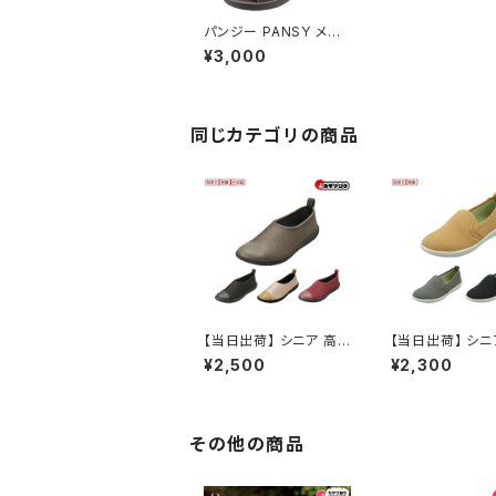
パンジー PANSY メン
ズ デイリーサンダル 60
¥3,000
50
同じカテゴリの商品
【当日出荷】 シニア 高
【当日出荷】 シニ
齢者用 老人 靴 ウォー
齢者用 老人 靴 
¥2,500
¥2,300
キングシューズ Pansy
キングシューズ P
デイリーシューズ 2100
デイリーシューズ 
パンジー 軽量 快適 レ
パンジー 軽量 快
ディース シンプル 痛く
ディース シンプル
ない 疲れない おしゃれ
ない 疲れない 
その他の商品
2.5cm ヒール 歩きやす
2.5cm ヒール 
い 履きやすい スリッポ
い 履きやすい ス
ン 日本製 リラックス お
ン おすすめ