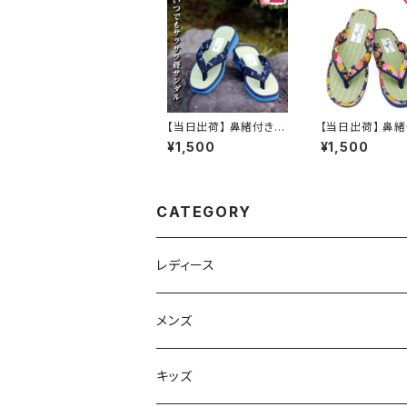
すすめ
【当日出荷】 鼻緒付き
【当日出荷】 鼻
畳サンダル 草履 メンズ
畳サンダル 草履 
¥1,500
¥1,500
たたみ 日本製 民芸品
ース たたみ 日本
福袋 tatamig 痛くない
芸品 福袋 tatam
ぞうり 祭り用品 浴衣 歩
くない ぞうり 祭
きやすい 和柄 和装 紳
浴衣 歩きやすい
士 室内 屋外兼用 浴衣
和装 婦人 室内 
CATEGORY
コーデ 夏祭り お祭り
用 浴衣コーデ 
おすすめ オシャレ
お祭り おすすめ
レ
レディース
スニーカー
メンズ
上履き/スリッパ
サンダル・スリッパ
キッズ