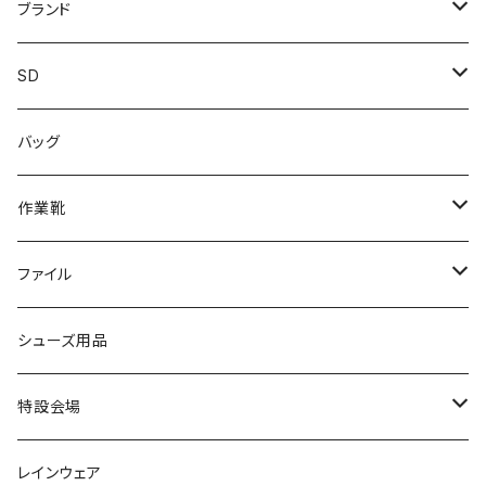
レインシューズ
メンズ\レインシューズ
スニーカー
ブランド
カジュアル
スニーカー
レインシューズ
ブランド1
SD
サンダル/クロッグ
アディダス adidas
作業靴
上履き/スリッパ
カジュアル
ブランド3
エムディ企画
バッグ
ブーツ
アシックス asics
サンダル/クロッグ
ヨネックス YONEX
フォーマル/ビジネス/通学靴
カジュアル
フォーマル
アディダス
作業靴
スニーカー
BCR
日進ゴム
学生靴
スニーカー
レインシューズ
アウトドア/トレッキング
ブランド2
足袋
ファイル
カジュアルシューズ
EVARON
弘進ゴム
オフィスサンダル
サンダル/クロッグ
スミクラ
作業靴
上履き/スリッパ
アシックス
ナースシューズ
20190123nsnk
シューズ用品
パンプス
アーノルドパーマー
力王
ビジネスシューズ
ブーツ
コンバース CONVERSE
疲れにくいクッション性能
フォーマル/ビジネス/通学靴
スケッチャーズ
20190211nattack
特設会場
OPTION GEAR
リゲッタ Re：getA
カジュアルシューズ
ハルタ HARUTA
脱ぎ履き簡単
学生靴
アウトドア/トレッキング
20200114ncv
悩み解決
レインウェア