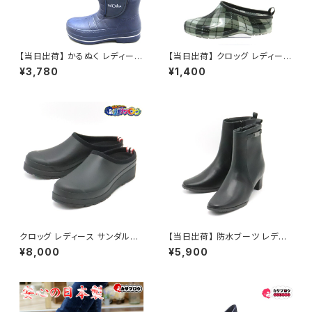
【当日出荷】 かるぬく レディース
【当日出荷】 クロッグ レディース
ブーツ ネイビー N3503 レイン
サンダル 4764 防水 おすすめ
¥3,780
¥1,400
ブーツ ショート レインシューズ
レディース 雨靴 人気 おしゃれ
おすすめ 阪神素地
クロッグ レディース サンダルハ
【当日出荷】 防水ブーツ レディ
ンター オリジナル プレイ 防水
ース duomo siena du2301
¥8,000
¥5,900
おすすめ
防水ブーツブーツ丈 ショート カ
ジュアルシューズ