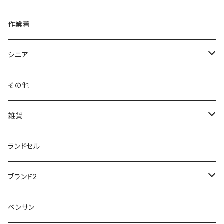
アキレス Achilles
フルール
クラークス Clarks
針刺し防止
ビジネスシューズ
膝・腰痛
スポーツ
20191223nrain
レインアイテム
作業着
GIRARE
パンジー Pansy
クノ
ムレ防止
防水シューズ
暑い、足汗、ムレ対策
レインブーツ
20190106nattack
レインブーツ
シニア
GLOBAL CLUB
第一ゴム
チャーミング Charming
サンダルタイプ
オフィスサンダル
ニオイ、菌
防水シューズ
20190223nkutu
アウトドア・トレッキング
カジュアル
その他
M-THREE
ワイルドツリー WILD TREE
ネウシ NEUSHI
外反母趾
レインウェア・アイテム
カジュアルシューズ
20190501nnf
動画でご紹介
紳士
雑貨
Penny Lane
ユアーズアーミーワールド
トパーズ TOPAZ
スリップ防止
20200701nmensand
フォーマル/ビジネス/通学靴
婦人
雨具
ランドセル
moz
プチプリンセス
ソファ sofa
冷え性
傘
20200721nwsand
軽量
ブランド2
Field tex
ミクニ
ウィルソン Wilson
20190702caq
夏特集
ノースフェイス
ベンサン
イチマツ
ミレディ Milady
ダイヤルDRIVE