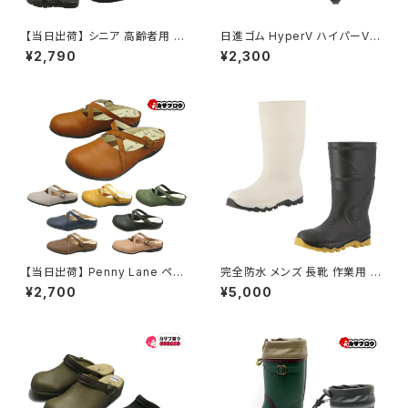
【当日出荷】 シニア 高齢者用 老
日進ゴム HyperV ハイパーV
人 靴 NEUSHI レディース接触
作業靴 ワークシューズ 氷雪用
¥2,790
¥2,300
冷感ヘップ ネウシ レディース
スタッドレスソール SSー02 滑
女性用 婦人 ヘップ つっかけ 日
りにくい靴 簡単装着 氷 雪 着脱
本製 軽量 外履き サンダル おす
式
すめ 昭和レトロ ロングセラー
定番品
【当日出荷】 Penny Lane ペニ
完全防水 メンズ 長靴 作業用 農
ーレイン レディースクロッグ m
作業 雨靴 ムレノン ST-01 履き
¥2,700
¥5,000
x1220 サンダル レディース サ
やすい 透湿 PVC 弘進ゴム 先
ボサンダル フラット クロスベル
芯入り 安全ブーツ
ト ソフト中敷き スリッパ コンフォ
ート 女性 婦人 おすすめ