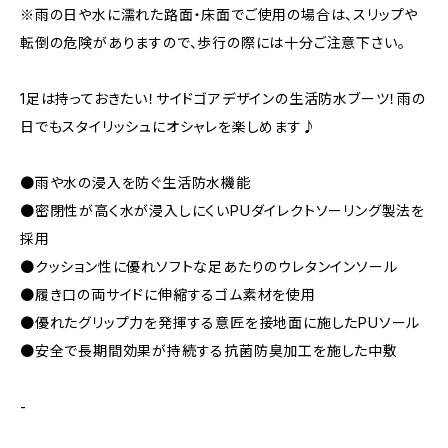
※雨の日や水に濡れた路面・床面でご使用の場合は、スリップや
転倒の危険がありますので、歩行の際には十分ご注意下さい。
1足は持っておきたい！サイドゴアデザインの生活防水ブーツ！雨の
日でもスタイリッシュにオシャレを楽しめます♪
●雨や水の浸入を防ぐ生活防水機能
●密閉性が高く水が浸入しにくいPUダイレクトソーリング製法を
採用
●クッション性に優れソフトな足あたりのウレタンインソール
●履き口の両サイドに伸縮するゴム素材を使用
●優れたグリップ力を発揮する意匠を接地面に施したPUソール
●安全で長期間効果が持続する抗菌防臭加工を施した中敷
-