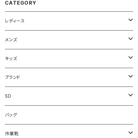
CATEGORY
レディース
スニーカー
メンズ
上履き/スリッパ
サンダル・スリッパ
キッズ
レインシューズ
メンズ\レインシューズ
スニーカー
ブランド
カジュアル
スニーカー
レインシューズ
ブランド1
SD
サンダル/クロッグ
アディダス adidas
作業靴
上履き/スリッパ
カジュアル
ブランド3
エムディ企画
バッグ
ブーツ
アシックス asics
サンダル/クロッグ
ヨネックス YONEX
フォーマル/ビジネス/通学靴
カジュアル
フォーマル
アディダス
作業靴