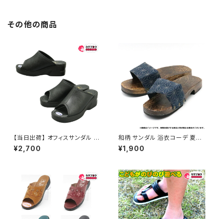
レディース アウトドア オシャレ
レディース アウトドア オシャレ
おすすめ
おすすめ
その他の商品
【当日出荷】 オフィスサンダル レ
和柄 サンダル 浴衣コーデ 夏祭
ディース オフィスシューズ ビジ
り お祭り おすすめ オシャレ
¥2,700
¥1,900
ネスサンダル ビジネススリッパ
歩きやすい 痛くない 美脚 疲れ
ない 無地 おしゃれ スリッパ 191
1 厚底 日本製 イチマツ ICHIM
ATSU おすすめ