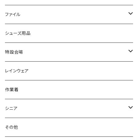
スニーカー
BCR
日進ゴム
学生靴
スニーカー
レインシューズ
アウトドア/トレッキング
ブランド2
足袋
ファイル
カジュアルシューズ
EVARON
弘進ゴム
オフィスサンダル
サンダル/クロッグ
スミクラ
作業靴
上履き/スリッパ
アシックス
ナースシューズ
20190123nsnk
シューズ用品
パンプス
アーノルドパーマー
力王
ビジネスシューズ
ブーツ
コンバース CONVERSE
疲れにくいクッション性能
フォーマル/ビジネス/通学靴
スケッチャーズ
20190211nattack
特設会場
OPTION GEAR
リゲッタ Re：getA
カジュアルシューズ
ハルタ HARUTA
脱ぎ履き簡単
学生靴
アウトドア/トレッキング
20200114ncv
悩み解決
レインウェア
アキレス Achilles
フルール
クラークス Clarks
針刺し防止
ビジネスシューズ
膝・腰痛
スポーツ
20191223nrain
レインアイテム
作業着
GIRARE
パンジー Pansy
クノ
ムレ防止
防水シューズ
暑い、足汗、ムレ対策
レインブーツ
20190106nattack
レインブーツ
シニア
GLOBAL CLUB
第一ゴム
チャーミング Charming
サンダルタイプ
オフィスサンダル
ニオイ、菌
防水シューズ
20190223nkutu
アウトドア・トレッキング
カジュアル
その他
M-THREE
ワイルドツリー WILD TREE
ネウシ NEUSHI