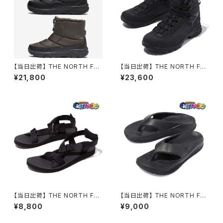
【当日出荷】 THE NORTH FAC
【当日出荷】 THE NORTH FAC
E ザノースフェイス 防寒ブーツ
E ノースフェイスNF52320 TN
¥21,800
¥23,600
ヌプシ ブーティ ウォータープル
Fブラック×TNFブラック クレス
ーフ VII ショート NF52273 ユ
トン ミッド ネオ フューチャーラ
ニセックス
イト ブーツ メンズ アウトドア オ
シャレ おすすめ
【当日出荷】 THE NORTH FAC
【当日出荷】 THE NORTH FAC
E ノースフェイスNF52351 TNF
E ノースフェイスNF52353 TN
¥8,800
¥9,000
ブラック×TNFブラック ストレイ
Fブラック×TNFブラック リアク
タム レペンテ II サンダル メンズ
ティブ フリップ サンダル メンズ