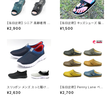
【当日出荷】 シニア 高齢者用 老
【当日出荷】 キッズシューズ 福
人 靴 レディースつっかけ サン
袋商品 キッズ サンダル 男の子
¥2,900
¥1,500
ダルネウシ NEUSHI 2565 人
ベンハー 鼻緒付き 子供用 カジ
気 定番 オシャレ おすすめ 昭和
ュアル おすすめ 昭和レトロ ロ
レトロ ロングセラー 定番品
ングセラー 定番品 プレゼント こ
どもの日
スリッポン メンズ スっと履ける
【当日出荷】 Penny Lane ペニ
dj-360 DJ honda
ーレイン レディースクロッグ m
¥2,630
¥2,700
x1196 サンダル レディース サ
ボサンダル フラット ソフト中敷き
スリッパ コンフォート 女性 婦人
おすすめ