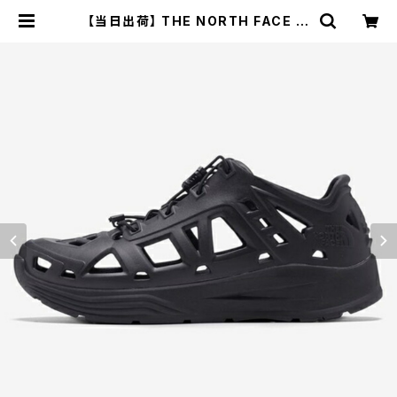
【当日出荷】 THE NORTH FACE ザ
ノースフェイス サンダル RE-Activ
Sneaker リ アクティブ スニーカー
NF52451 ユニセックス 疲れない |
長靴・サンダルのカサブロウ