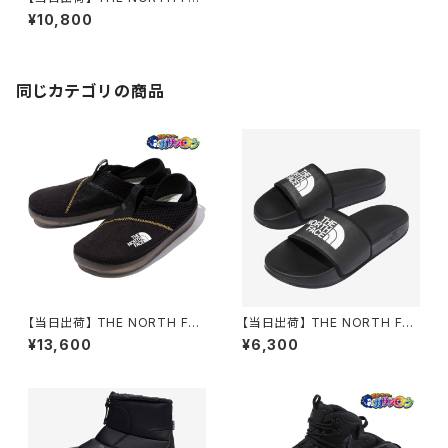
E ザノースフェイス サンダル RE
¥10,800
-Activ Sneaker リ アクティブ
スニーカー NF52451 ユニセッ
クス 疲れない
同じカテゴリの商品
【当日出荷】 THE NORTH FAC
【当日出荷】 THE NORTH FAC
E ノースフェイスNF02340 TN
E ザノースフェイス サンダル Ba
¥13,600
¥6,300
Fブラック×TNFブラック ベース
se Camp Slide ベース キャン
キャンプ ミュール サンダル メン
プ スライド III NF02354 メンズ
ズ レディース アウトドア オシャ
レ おすすめ