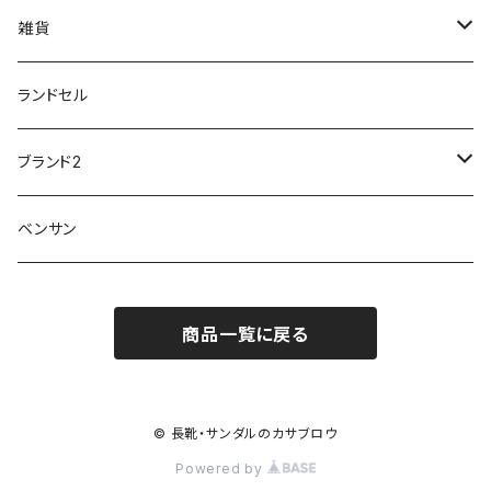
外反母趾
レインウェア・アイテム
カジュアルシューズ
20190501nnf
動画でご紹介
紳士
雑貨
Penny Lane
ユアーズアーミーワールド
トパーズ TOPAZ
スリップ防止
20200701nmensand
フォーマル/ビジネス/通学靴
婦人
雨具
ランドセル
moz
プチプリンセス
ソファ sofa
冷え性
傘
20200721nwsand
軽量
ブランド2
Field tex
ミクニ
ウィルソン Wilson
20190702caq
夏特集
ノースフェイス
ベンサン
イチマツ
ミレディ Milady
ダイヤルDRIVE
その他
20190310nwaso
10%OFFラス市
IFME
マドラス
ザノースフェイス THE NORTH FACE
商品一覧に戻る
Kiyomo Asmo
20200723nmsand
スニーカー
丸五
オクムラ
mercury
20190303nrain
ベビー靴
© 長靴・サンダルのカサブロウ
ナイキ NIKE
Powered by
アサヒ asahi