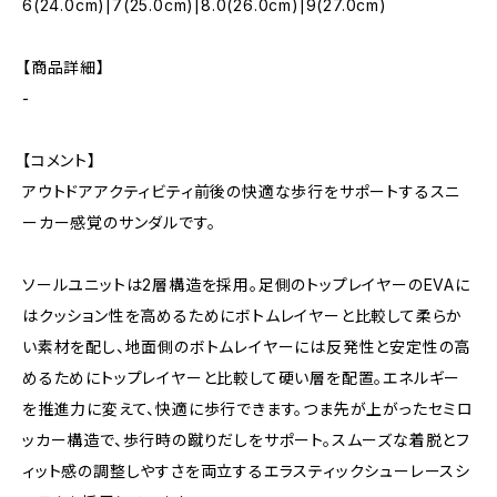
6(24.0cm)|7(25.0cm)|8.0(26.0cm)|9(27.0cm)
【商品詳細】
-
【コメント】
アウトドアアクティビティ前後の快適な歩行をサポートするスニ
ーカー感覚のサンダルです。
ソールユニットは2層構造を採用。足側のトップレイヤーのEVAに
はクッション性を高めるためにボトムレイヤーと比較して柔らか
い素材を配し、地面側のボトムレイヤーには反発性と安定性の高
めるためにトップレイヤーと比較して硬い層を配置。エネルギー
を推進力に変えて、快適に歩行できます。つま先が上がったセミロ
ッカー構造で、歩行時の蹴りだしをサポート。スムーズな着脱とフ
ィット感の調整しやすさを両立するエラスティックシューレースシ